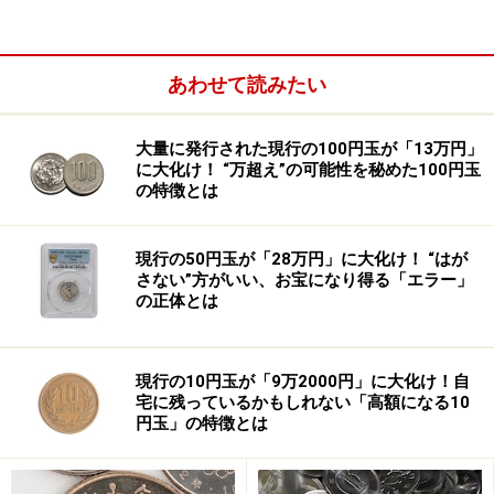
あわせて読みたい
大量に発行された現行の100円玉が「13万円」
に大化け！ “万超え”の可能性を秘めた100円玉
の特徴とは
現行の50円玉が「28万円」に大化け！ “はが
以前からクマの誘因物として生ゴミが注目されてきた
さない”方がいい、お宝になり得る「エラー」
の正体とは
が、2025年の多くのニュースでクマがカキの木に登って
いる映像が頻繁に放送されたことからも、カキやクリな
どの果樹も誘因物として広く認知されただろう。これら
現行の10円玉が「9万2000円」に大化け！自
の管理も重要だ。つまり、人間の食べ物はクマにとって
宅に残っているかもしれない「高額になる10
円玉」の特徴とは
も食べ物になり得る。
生ゴミ・残飯を屋外に放置しない、回収日までの保管を