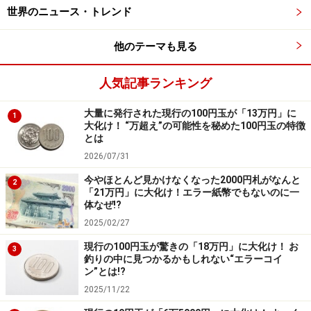
世界のニュース・トレンド
人間が出す生ゴミのように高栄養で高カロリーの食べ物
を容易に得られることを学習すれば、山のドングリが豊
他のテーマも見る
作であってもそれが誘引物になって人里へ出没するよう
になってしまう
人気記事ランキング
水田に実る稲（コメ）も、以前はクマが食害する事例は
大量に発行された現行の100円玉が「13万円」に
1
数えるほどしかなかったが、2025年の東北地方では水田
大化け！ “万超え”の可能性を秘めた100円玉の特徴
とは
の稲だけでなく、収穫され、精米されたコメがクマに食
2026/07/31
害されるといった事例があった。味を憶えてしまえば、
今やほとんど見かけなくなった2000円札がなんと
誘引物になってしまう典型的な事例であろう。
2
「21万円」に大化け！エラー紙幣でもないのに一
体なぜ!?
なぜ、クマは水田の中の稲を食べたのであろうか。最初
2025/02/27
のきっかけはわからないが、こういった状況に至る背景
現行の100円玉が驚きの「18万円」に大化け！ お
3
には、東北地方にまだシカやイノシシが少ないことも影
釣りの中に見つかるかもしれない“エラーコイ
響の1つだろう。シカやイノシシによる農業被害が少な
ン”とは!?
2025/11/22
い地域では、電気柵で水田への侵入を防ぐという意識が