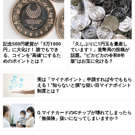
しっかりと行い、臭い漏れを減らすことが重要で、保管
するとしてもクマが破壊できないような容器や建物の中
で保管することが重要である。
また、果樹（カキ、クリなど）は、収穫し尽くし、落果
を除去することが大切である。また、もう果実を利用し
記念500円硬貨が「3万1000
「久しぶりに1円玉を量産し
ないのであれば、伐採することが大事で、特に2025年の
円」に大化け！ 誰でもでき
ています！」造幣局の投稿が
る、コインを“高値”にするた
話題。“ピカピカの令和8年
北東北のように森のドングリが凶作の場合には、集落内
めのポイントとは？
版”はお宝に化ける？
にカキの実がある限りは、低温でもクマが活動し続ける
点も注意が必要である。
実は「マイナポイント」申請すれば今でももら
える！“知らないと損”な狙い目マイナポイント
東京の庭でビワを食べるクマに遭遇
制度とは？
最近、私が驚いたのが、東京で庭のビワの果実を食べに
Q.マイナカードのICチップが壊れてしまったら
来るクマがいたことだ。ビワを食べるクマというのは初
「無保険」扱いになってしまいますか？
めて見聞きした。ビワは本来のクマの生息地には存在し
ないが、何かのきっかけで集落に現れたそのクマは、嗅