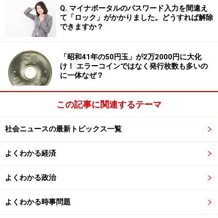
覚などを頼りにビワという存在を知り、試しに食べたと
Q. マイナポータルのパスワード入力を間違え
て「ロック」がかかりました。どうすれば解除
ころビワの味を憶えてしまい、ビワの木に執着するよう
できますか？
になってしまった。
このように私たちがすぐできること、そして日々やらな
「昭和41年の50円玉」が2万2000円に大化
け！ エラーコインではなく発行枚数も多いの
ければいけないこととしては、やはりゴミや果樹といっ
に一体なぜ？
たクマの食べ物となり得るものをきちんと管理し、クマ
がアプローチできないように放置などをしないことであ
この記事に関連するテーマ
る。
私たち人間が食べられるものはクマも食べる。そうした
社会ニュースの最新トピックス一覧
食べ物をクマが簡単に手に入れられないように注意し、
よくわかる経済
それらの味を一度たりともクマに憶えさせないことが重
要だ。クマは日々生きていく中でいかに効率的に食べ物
よくわかる政治
を得られるか、常に考えながら行動する。
よくわかる時事問題
生ゴミはクマにとって栄養価が高く魅力的