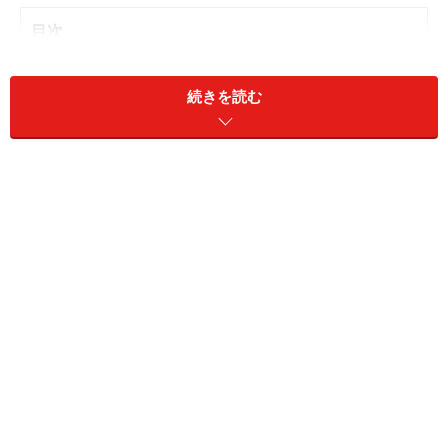
目次
クマの誘引物の管理が必須
東京の庭でビワを食べるクマに遭遇
続きを読む
生ゴミはクマにとって栄養価が高く魅力的
シカ対策がクマに有用な可能性も
クマの誘引物の管理が必須
クマは学習能力が高く、簡単に（効率よく）食べ物が得
られる場所を憶えると、そこに繰り返し来る。人里の生
ゴミ／果樹（カキ、クリ）／防除対策をしていない農作
物／収穫残渣／家畜飼料／コンポストなどが報酬とな
り、人間の生活圏への侵入の常習化を招く。