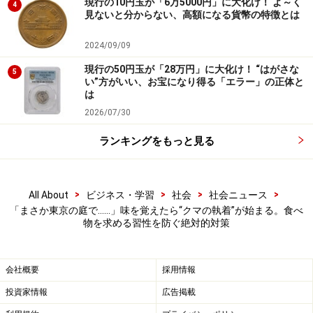
低いのだと思われる。
現行の10円玉が「6万5000円」に大化け！ よ～く
4
見ないと分からない、高額になる貨幣の特徴とは
シカ対策がクマに有用な可能性も
2024/09/09
2025年の東北地方のある事例では、わなにかかったシカ
現行の50円玉が「28万円」に大化け！ “はがさな
5
い”方がいい、お宝になり得る「エラー」の正体と
をクマが食べるために持ち去る様子が撮影された。その
は
シカを捕獲するためのわなは、水田でのシカによる被害
2026/07/30
対策として設置されたものであった。
ランキングをもっと見る
この農家は水田の近くでシカを獲れば稲の被害が防げる
と思っていたのかもしれないが、もっとシカによる農作
>
>
>
>
All About
ビジネス・学習
社会
社会ニュース
物被害が多い関東以西では、わなでシカを獲る程度では
「まさか東京の庭で……」味を覚えたら“クマの執着”が始まる。食べ
農作物の被害はなくならないことを、どの農家もよく知
物を求める習性を防ぐ絶対的対策
っている。
シカによる農作物被害をなくすためには、電気柵で畑を
会社概要
採用情報
囲わなければならない。つまり、もし水田に電気柵が張
投資家情報
広告掲載
ってあったら、クマは稲（コメ）の味を知ることはなか