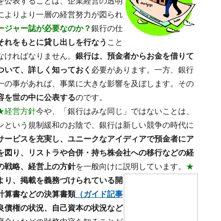
を公表することは、企業経営の透明
によりより一層の経営努力が図られ
ージャー誌が必要なのか？
銀行の仕
それをもとに貸し出しを行なう
こと
なければなりません。
銀行は、預金者からお金を借りて
ついて、詳しく知っておく
必要があります。一方、銀行
一の事があれば、事業に大きな影響を及ぼします。その
容を世の中に公表する
のです。
★経営方針
今や、「銀行はみな同じ」ではないことは、
ンという規制緩和のお陰で、銀行は新しい競争の時代に
サービスを充実し、ユニークなアイディアで預金者にア
を図り、リストラや合併・持ち株会社への移行などの経
の戦略、経営上の方針
を一般向けに説明しています。
★
より、掲載を義務づけられている開
計算書などの決算書類
（ガイド記事
良債権の状況、自己資本の状況など