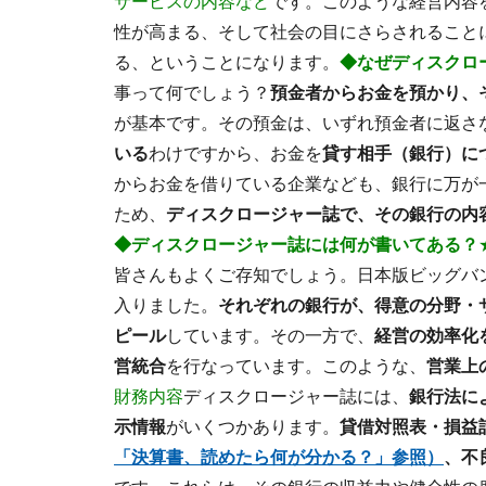
サービスの内容など
です。このような経営内容
性が高まる、そして社会の目にさらされること
る、ということになります。
◆なぜディスクロ
事って何でしょう？
預金者からお金を預かり、
が基本です。その預金は、いずれ預金者に返さ
いる
わけですから、お金を
貸す相手（銀行）に
からお金を借りている企業なども、銀行に万が
ため、
ディスクロージャー誌で、その銀行の内
◆ディスクロージャー誌には何が書いてある？
皆さんもよくご存知でしょう。日本版ビッグバ
入りました。
それぞれの銀行が、得意の分野・
ピール
しています。その一方で、
経営の効率化
営統合
を行なっています。このような、
営業上
財務内容
ディスクロージャー誌には、
銀行法に
示情報
がいくつかあります。
貸借対照表・損益
「決算書、読めたら何が分かる？」参照）
、不