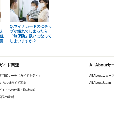
」
Q.マイナカードのICチッ
え
プが壊れてしまったら
狙
「無保険」扱いになって
度
しまいますか？
ガイド関連
All Abou
専門家サーチ（ガイドを探す）
All About ニュー
All Aboutガイド募集
All About Japan
ガイドへの仕事・取材依頼
国民の決断