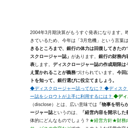
2004年3月期決算がもうすぐ発表になります
きているため、今年は「3月危機」という言葉
きるところまで、銀行の体力は回復してきたの
スクロージャー誌」
があります。
銀行の財務内
表
します。
ディスクロージャー誌の作成期限は
え置かれることが義務
づけられています。
今回
トを知って、銀行選びに役立てましょう。
◆ディスクロージャー誌ってなに？
◆ディスク
ー誌をシロウトが上手に利用するには？
◆ディ
（disclose）とは、広い意味では
「物事を明ら
ージャー誌
というのは、
「経営内容を開示した
体的にどんなものでしょう？
★経営方針★財務