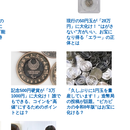
の
現行の50円玉が「28万
に
円」に大化け！ “はがさ
可能
ない”方がいい、お宝に
特
なり得る「エラー」の正
体とは
記念500円硬貨が「3万
「久しぶりに1円玉を量
1000円」に大化け！ 誰で
産しています！」造幣局
もできる、コインを“高
の投稿が話題。“ピカピ
値”にするためのポイン
カの令和8年版”はお宝に
トとは？
化ける？