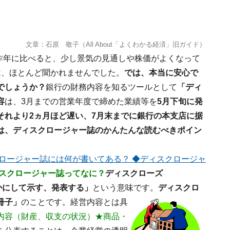
文章：石原 敬子（All About「よくわかる経済」旧ガイド）
。昨年に比べると、少し景気の見通しや株価がよくなって
は、ほとんど聞かれませんでした。
では、本当に安心で
でしょうか？
銀行の財務内容を知るツールとして
「ディ
容
は、3月までの営業年度で締めた業績等を
5月下旬に発
それより2ヵ月ほど遅い、7月末までに銀行の本支店に据
は、ディスクロージャー誌のかんたんな読むべきポイン
ロージャー誌には何が書いてある？
◆ディスクロージャ
スクロージャー誌ってなに？
ディスクローズ
かにして示す、発表する」
という意味です。
ディスクロ
冊子」
のことです。
経営内容とは具
内容（財産、収支の状況）★商品・