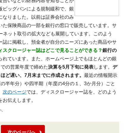
度合いなどの財務内容を知ることが
版ビッグバンによる規制緩和で、銀
になりました。以前は証券会社のみ
いた保険商品の一部を銀行の窓口で販売しています。サ
ターネット取引の拡大なども展開しています。このよう
ー誌に掲載し、預金者が自分のニーズにあった商品やサ
ィスクロージャー誌はどこで見ることができる？
銀行の
られています。また、ホームページ上でもほとんどの銀
までの営業年度で締めた
決算を5月下旬に発表
します。
デ
月ほど遅い、7月末までに作成されます。
最近の情報開示
の半年分）や四半期（年度の4分の１、3か月分）ごと
。
次のページ
では、ディスクロージャー誌を、どのよう
をお伝えします。
い。
次のページへ