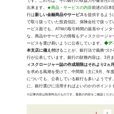
です。これらは、その銀行の収益力や健全性の
出来ます。
★商品・サービスの内容
前述の日本
行は
新しい金融商品やサービス
を提供するよう
で取り扱っていた投資信託、保険会社で扱って
ービス面でも、ATMの取引時間の延長やイン
な、商品やサービスの情報もディスクロージャ
ービスを選び易いように公表しています。
◆デ
本支店に備え付け
ることが、銀行法で義務づけ
行が公表しています。銀行の財務内容は、3月
ィスクロージャー誌の作成期限はそれより2ヵ
を求める風潮を受けて、中間期（主に9月、年度
についても、公表している銀行も多いようです
に、銀行選びに活用すればよいのかのポイント
※記事内容は執筆時点のものです。最新の内容をご確認くださ
1
2