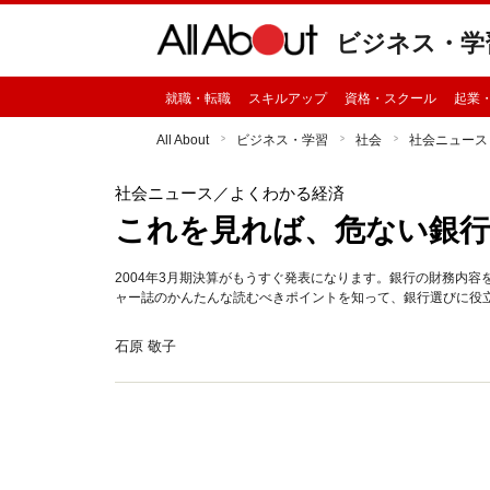
ビジネス・学
就職・転職
スキルアップ
資格・スクール
起業
All About
ビジネス・学習
社会
社会ニュース
社会ニュース
／よくわかる経済
これを見れば、危ない銀
2004年3月期決算がもうすぐ発表になります。銀行の財務内
ャー誌のかんたんな読むべきポイントを知って、銀行選びに役
石原 敬子