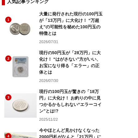
人気記事ランキング
大量に発行された現行の100円玉
1
が「13万円」に大化け！ “万超
え”の可能性を秘めた100円玉の
特徴とは
2026/07/31
現行の50円玉が「28万円」に大
2
化け！ “はがさない”方がいい、
お宝になり得る「エラー」の正
体とは
2026/07/30
現行の100円玉が驚きの「18万
3
円」に大化け！ お釣りの中に見
つかるかもしれない“エラーコイ
ン”とは!?
2025/11/22
今やほとんど見かけなくなった
4
2000円札がなんと「21万円」に