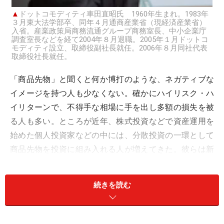
▲
ドットコモディティ車田直昭氏 1960年生まれ。1983年
３月東大法学部卒、同年４月通商産業省（現経済産業省）
入省。産業政策局商務流通グループ商務室長、中小企業庁
調査室長などを経て2004年８月退職。2005年１月ドットコ
モディティ設立、取締役副社長就任。2006年８月同社代表
取締役社長就任。
「商品先物」と聞くと何か博打のような、ネガティブな
イメージを持つ人も少なくない。確かにハイリスク・ハ
イリターンで、不得手な相場に手を出し多額の損失を被
る人も多い。ところが近年、株式投資などで資産運用を
始めた個人投資家などの中には、分散投資の一環として
商品先物を投資に組み入れる人が増えてきた。彼らは新
しい感覚を持った投資家で、株式投資もネット証券など
を主に利用し、商品先物についてもオンライン投資を好
続きを読む
み、営業担当者の推奨ではなく自己責任で投資したいと
考える。