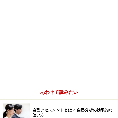
商品先物に対するネガティブなイメージをつくる主な要
因が、飛び込みなどによる強引な営業手法である。今で
こそ規制などによりそうした営業はなくなったが、いま
だにそのイメージがつきまとう。
こうした商品先物業界に中央官庁の官僚から飛び込んだ
のが、ドットコモディティ社長の車田直昭さん。経済産
業省（旧通商産業省）に約20年務めたエリート官僚だっ
た車田さんは、2004年６月同省を退職。楽天や松井証券
などからの出資を得て、オンライン商品取引専業のドッ
トコモディティを創業。その後同社社長に就任した。
あわせて読みたい
これまでも多くの経営者を取材してきたガイドだが、公
務員出身でしかも中央官庁のエリート官僚からの転身は
始めてのケース。車田さんの思い切ったキャリアチェン
自己アセスメントとは？ 自己分析の効果的な
使い方
ジから、キャリアプランの作り方を学ぶ。