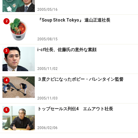
2005/05/16
『Soup Stock Tokyo』 遠山正道社長
2
2005/08/15
i-cf社長、佐藤氏の意外な素顔
3
2005/11/02
３度クビになったボビー・バレンタイン監督
4
2005/11/03
トップセールス列伝4 エムアウト社長
5
2006/02/06