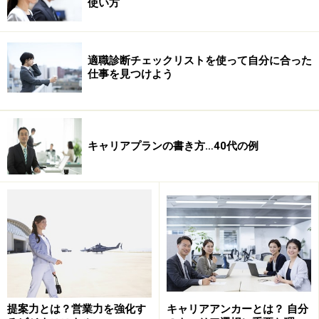
使い方
キャリアチェンジを決断したときには、私は毎回必ずこ
の視点で考えました。特にコンサルティング業界からア
カデミズムの世界へ転身するときには、これまでコンサ
適職診断チェックリストを使って自分に合った
ルティング業界で残した実績を全て捨てて、新たな世界
仕事を見つけよう
でチャレンジする必要がありました。30代半ばにもなっ
て、なぜこんな苦労をしなくてはならないのか、という
気持ちにもなりました。でも、成功するかどうかは分か
キャリアプランの書き方…40代の例
らないけれど、格差が広がる日本社会の構造的変化をい
ち早く分析し、日本企業の成長戦略の立案・実行に貢献
したいという思いがあり、チャレンジをしなければ、棺
おけに入るときに後悔してしまうのでは？と考えたので
す。今はチャレンジした自分に満足しています。
でも、勇気だけではキャリアチェンジの意思決定ができ
ないという場合もあります。そういう場合は
次ページ
で
提案力とは？営業力を強化す
キャリアアンカーとは？ 自分
ご紹介する分析手順を実行してみてください。