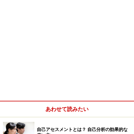
アチェンジを行うと、将来の予測は難しくなります。組
織の雰囲気はどうなんだろう？上司とウマがあうだろう
か？同僚と仲良くできるか？自分の能力を発揮して組織
に貢献できるだろうか？など、不確定要素が数多くある
からです。
将来が予測できないのは不安であり、ストレスを感じる
のがあたりまえ。キャリアチェンジを決断するには、と
ても勇気が必要なのです。だから迷ってしまった時に
は、やっぱり今のままでいいやという現状維持思考にな
りがちです。
そんなときあなたに必要なのは、一度しかない自分の人
あわせて読みたい
生を、自分のしたいようにせずに後悔しないだろうか？
という視点です。
自己アセスメントとは？ 自己分析の効果的な