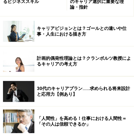
るビジネススキル
のキャリア選択に重要な理
論・指針
※記事内容は執筆時点のものです。最新の内容をご確認くださ
い。
キャリアビジョンとは？ゴールとの違いや仕
事・人生における描き方
次のページへ
1
/
2
計画的偶発性理論とは？クランボルツ教授によ
るキャリアの考え方
30代のキャリアプラン……求められる将来設計
と応用力【例あり】
「人間性」を高める！仕事における人間性＝
「その人は信頼できるか」