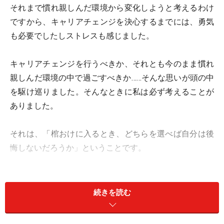
それまで慣れ親しんだ環境から変化しようと考えるわけ
ですから、キャリアチェンジを決心するまでには、勇気
も必要でしたしストレスも感じました。
キャリアチェンジを行うべきか、それとも今のまま慣れ
親しんだ環境の中で過ごすべきか……そんな思いが頭の中
を駆け巡りました。そんなときに私は必ず考えることが
ありました。
それは、「棺おけに入るとき、どちらを選べば自分は後
悔しないだろうか」ということです。
自分である程度将来が予測できるのが、慣れ親しんだ環
境。3ヵ月後の自分はこんな仕事にチャレンジしている
続きを読む
だろう、1年後、3年後は今までの経験を活かし仕事をう
まくやっているはずだ、と予測できます。一方、キャリ