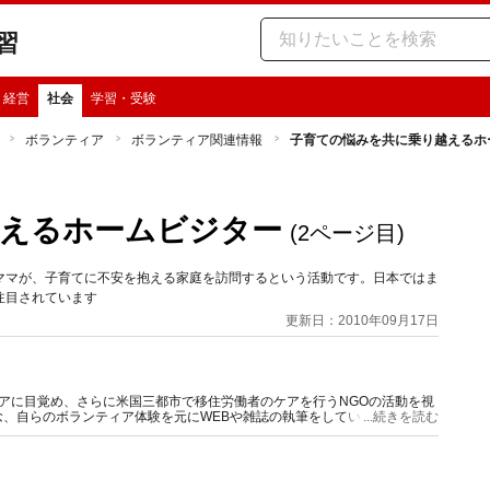
習
・経営
社会
学習・受験
ボランティア
ボランティア関連情報
子育ての悩みを共に乗り越えるホ
越えるホームビジター
(2ページ目)
ママが、子育てに不安を抱える家庭を訪問するという活動です。日本ではま
注目されています
更新日：2010年09月17日
アに目覚め、さらに米国三都市で移住労働者のケアを行うNGOの活動を視
、自らのボランティア体験を元にWEBや雑誌の執筆をしています。『こ
...続きを読む
ど著書多数。