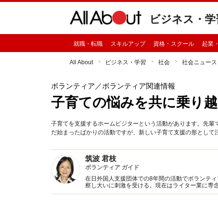
ビジネス・学
就職・転職
スキルアップ
資格・スクール
起業
All About
ビジネス・学習
社会
社会ニュース
ボランティア
／ボランティア関連情報
子育ての悩みを共に乗り
子育てを支援するホームビジターという活動があります。先輩
だ始まったばかりの活動ですが、新しい子育て支援の形として
筑波 君枝
ボランティア ガイド
在日外国人支援団体での8年間の活動でボランティ
察し大いに刺激を受ける。現在はライター業に専念
んな募金箱に寄付してはいけない』青春出版社な