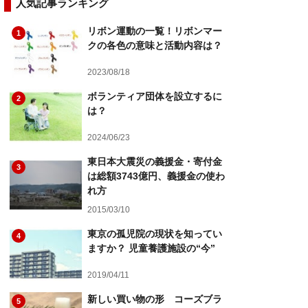
人気記事ランキング
リボン運動の一覧！リボンマー
1
クの各色の意味と活動内容は？
2023/08/18
ボランティア団体を設立するに
2
は？
2024/06/23
東日本大震災の義援金・寄付金
3
は総額3743億円、義援金の使わ
れ方
2015/03/10
東京の孤児院の現状を知ってい
4
ますか？ 児童養護施設の“今”
2019/04/11
新しい買い物の形 コーズブラ
5