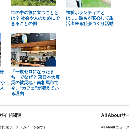
世の中の役に立つことと
福祉ボランティアと
は？ 社会や人のためにで
は……誰もが安心して生
きることの例
活出来る社会づくり活動
発
「一度ゼロになったま
ち」でなぜ？ 東日本大震
市小
災の被災地・南相馬市で
ス
今、“カフェ”が増えてい
る理由
ガイド関連
All Abou
専門家サーチ（ガイドを探す）
All About ニュー