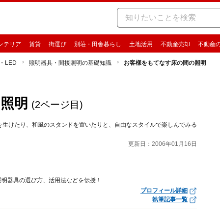
ンテリア
賃貸
街選び
別荘・田舎暮らし
土地活用
不動産売却
不動産
・LED
照明器具・間接照明の基礎知識
お客様をもてなす床の間の照明
照明
(2ページ目)
を生けたり、和風のスタンドを置いたりと、自由なスタイルで楽しんでみる
更新日：2006年01月16日
照明器具の選び方、活用法などを伝授！
プロフィール詳細
執筆記事一覧