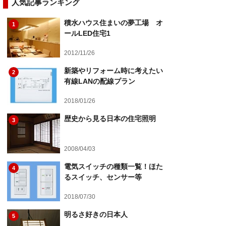
人気記事ランキング
積水ハウス住まいの夢工場 オ
1
ールLED住宅1
2012/11/26
新築やリフォーム時に考えたい
2
有線LANの配線プラン
2018/01/26
歴史から見る日本の住宅照明
3
2008/04/03
電気スイッチの種類一覧！ほた
4
るスイッチ、センサー等
2018/07/30
明るさ好きの日本人
5