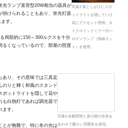
蛍光ランプ直管型20W相当の器具が
写真3.落としがけにスポ
が掛けられることもあり、蛍光灯器
ットライトを隠していけ
れます。
花にアクセント照明。ダ
イクロイックミラー付ハ
る局部的に150～300ルクスを十分
ロゲンランプ（熱線カッ
明るくなっているので、部屋の照度
ト）を使用。
。
もあり、その意味では三具足
んのりと輝く和風のスタンド
スポットライトを隠して花や
れも白熱灯であれば調光器で
れます。
写真4.全般照明と床の間の光色を
あわせて暖かい雰囲気を表現。
ことが無難で、特に冬の光は