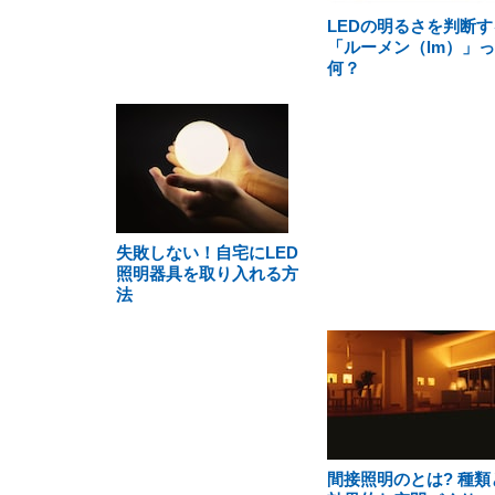
LEDの明るさを判断す
「ルーメン（lm）」
何？
失敗しない！自宅にLED
照明器具を取り入れる方
法
間接照明のとは? 種類