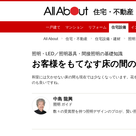
住宅・不動産
一戸建て
マンション
リフォーム
住宅設備
イ
All About
住宅・不動産
住宅設備・建材
照明
照明・LED
／照明器具・間接照明の基礎知識
お客様をもてなす床の間の
和室には欠かせない床の間も現在では少なくなっています。花
のも良いですね。
中島 龍興
照明 ガイド
数々の受賞歴を持つ照明デザインのプロが、賢い