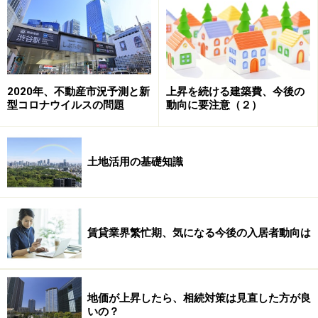
ど）」と「賃貸住宅（マンションやアパートなど）」に
分類できます。また、それらの併設というのもあり得る
でしょう。
2020年、不動産市況予測と新
上昇を続ける建築費、今後の
型コロナウイルスの問題
動向に要注意（２）
土地活用の基礎知識
賃貸業界繁忙期、気になる今後の入居者動向は
地価が上昇したら、相続対策は見直した方が良
いの？