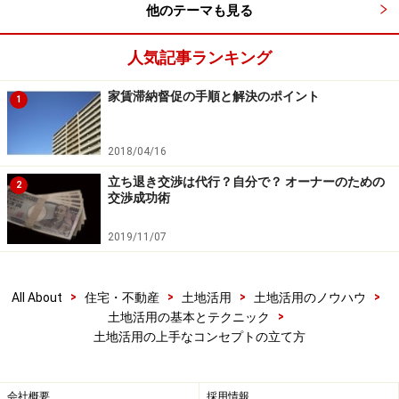
他のテーマも見る
そうなると安定経営の手段として、賃貸住宅を建てると
人気記事ランキング
いう方向性が出てきます。
家賃滞納督促の手順と解決のポイント
1
賃貸住宅を建てる際には、「土地活用の成功には市場調
査が大事！」の中で、ニーズの把握の為の市場調査の方
2018/04/16
法で取り上げたように、所有する土地周辺の賃料相場や
立ち退き交渉は代行？自分で？ オーナーのための
人口動態、世帯数、人口構成比などを予め調べてみるこ
2
交渉成功術
とをお勧めします。所有土地を管轄する区・市役所で調
べたり、ネット上で統計情報を調べることができます。
2019/11/07
その情報に基づき、人口や世帯数が増えている地域なの
>
>
>
>
All About
住宅・不動産
土地活用
土地活用のノウハウ
か減っている地域なのか、単身者が多いのかファミリー
>
土地活用の基本とテクニック
が多いのかが分かれば、自分が建てるべき建物の間取り
土地活用の上手なコンセプトの立て方
や建物の住戸数（世帯数）やコンセプトが定まってきま
す。
会社概要
採用情報