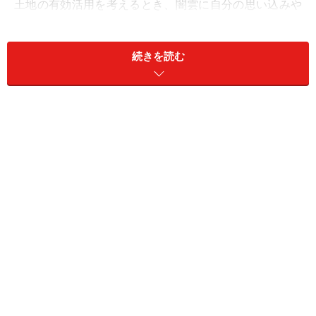
土地の有効活用を考えるとき、闇雲に自分の思い込みや
イメージだけで進めると失敗します。まずニーズの把握
を行い、さらに店舗の場合は業界別の出店ニーズ、事務
続きを読む
所の場合はオフィスの最新ニーズ、賃貸住宅の場合は最
新の世代別入居者ニーズ（地域、世帯構成ごと）をしっ
かりとリサーチできれば、満室経営になる確率も飛躍的
に上がります。
やはり、時代性とともに、目的別ニーズをしっかりと捉
えているプロのサポートが必要になります。ここで言う
プロとは、マーケティングをしっかりと捉えているハウ
スメーカー・建設会社・不動産会社の営業マンや専門の
コンサルタント、土地活用プランナーなどです。彼ら
は、地域・目的別の賃料相場、人口動態、世帯数、人口
構成比などからニーズを割り出し、蓄積されたデータを
もとに適切な提案をしてくれます。