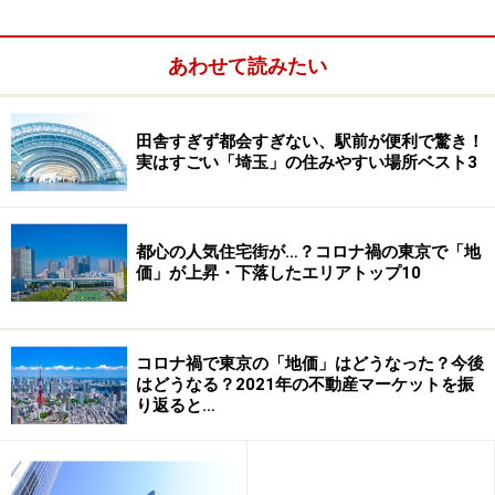
あわせて読みたい
田舎すぎず都会すぎない、駅前が便利で驚き！
実はすごい「埼玉」の住みやすい場所ベスト3
都心の人気住宅街が…？コロナ禍の東京で「地
価」が上昇・下落したエリアトップ10
コロナ禍で東京の「地価」はどうなった？今後
はどうなる？2021年の不動産マーケットを振
り返ると…
どのような用途の建物を建てるか？
一言で建物を建てると言っても、様々な活用手段があり
ますが、大別すれば「商業施設（商業・事務所ビルな