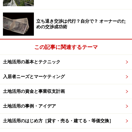
立ち退き交渉は代行？自分で？ オーナーのた
めの交渉成功術
一般的に店舗やオフィスなどの商業施設は、賃貸住宅に
比べ高い収益が得られます。首都圏で見ると、賃貸マン
ションの平米あたり平均成約単価が2,623円に対し、オフ
この記事に関連するテーマ
ィスビルは5,259円と約2倍になっています。
土地活用の基本とテクニック
しかし、商業施設は立地や環境要因に特に大きく左右さ
入居者ニーズとマーケティング
れますから、商業ビル向きでない立地に建設することは
難しいと言えます。また、景気や企業業績に左右されま
土地活用の資金と事業収支計画
すので、滞納リスクやテナントが退去した場合の長期空
室リスク、原状回復に際しての工事費用負担トラブルの
土地活用の事例・アイデア
リスクを充分に検証する必要があります。金融機関でも
商業施設建設に関する融資はリスクが高いと判断される
土地活用のはじめ方［貸す・売る・建てる・等価交換］
可能性もあり、厳しい現状もあります。