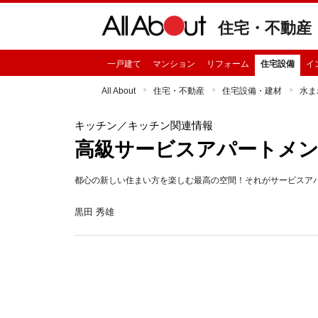
住宅・不動産
一戸建て
マンション
リフォーム
住宅設備
イ
All About
住宅・不動産
住宅設備・建材
水ま
キッチン
／キッチン関連情報
高級サービスアパートメン
都心の新しい住まい方を楽しむ最高の空間！それがサービスア
黒田 秀雄