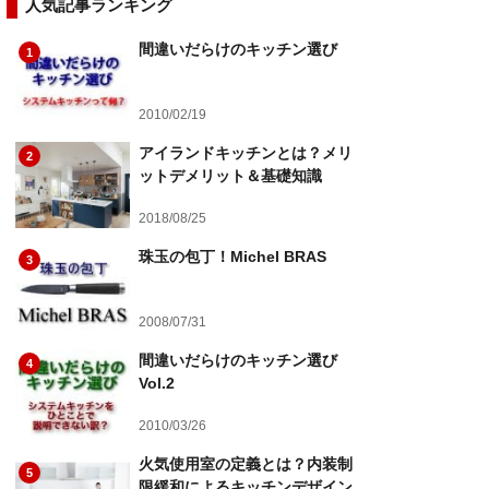
人気記事ランキング
間違いだらけのキッチン選び
1
2010/02/19
アイランドキッチンとは？メリ
2
ットデメリット＆基礎知識
2018/08/25
珠玉の包丁！Michel BRAS
3
2008/07/31
間違いだらけのキッチン選び
4
Vol.2
2010/03/26
火気使用室の定義とは？内装制
5
限緩和によるキッチンデザイン