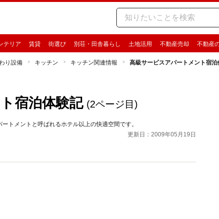
ンテリア
賃貸
街選び
別荘・田舎暮らし
土地活用
不動産売却
不動産
わり設備
キッチン
キッチン関連情報
高級サービスアパートメント宿泊
ト宿泊体験記
(2ページ目)
パートメントと呼ばれるホテル以上の快適空間です。
更新日：2009年05月19日