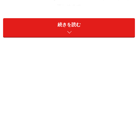
画面解像度の比較＞21.5インチでは、最大1920x1080の解像
度、27インチなら2560x1440と広大が作業領域が楽しめます
続きを読む
iMacは一体型パソコンの中でも特に本体部分の奥行が小
さいため設置に必要なスペースが小さく場所を取りませ
ん。スタンド部分では21.5インチが17.5cm、27インチで
20.3cmありますが、上にものを置けるので机上のスペー
スを占有せず有効利用できます。
あとはプロセッサの速度やメモリ、内蔵ストレージの容
量などが異なります。プロセッサは最低ランクのiMacで
もクアッドコア Intel Core i5を搭載しているので、よほ
どのことがない限りスピードに不満をいだくことはない
でしょう。さらにスピードを求めるなら上位モデルでは
クアッドコア Intel Core i7を搭載しています。