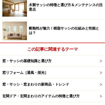
木製サッシの特徴と選び方＆メンテナンスの注
意点
断熱性が魅力！樹脂サッシの仕組みと性能と
は？
日々のシャッター・スリットの開け閉めをリモコン1つで簡
単操作。スリットの開け閉めで採光・採風をコントロールで
YKK AP
この記事に関連するテーマ
きる。 [シャッター付引違い窓 スリットタイプ]
窓・サッシの基礎知識と選び方
窓シャッターの種類と特徴
窓リフォーム［通風・採光］
一般的な住宅用のシャッターには、さまざまなタイプが
窓・サッシ・窓まわりの新商品・トレンド
あり、羽根の形状や操作方法などによって分類すること
ができます。
玄関ドア・玄関まわりのアイテムの特徴と選び方
■羽根の形状 クローズタイプ・スリットタイプ・ブ