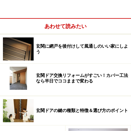
あわせて読みたい
窓シャッターとは、羽根を上下させ開閉す
玄関に網戸を後付けして風通しのいい家にしよ
う
るもの
窓シャッターとは、一般的にアルミやスチール（鋼板）
の羽根（スラット、スラッター、ルーバー）を上下させ
玄関ドア交換リフォームがすごい！カバー工法
なら半日でココままで変わる
開閉するもの。この羽根と羽根を支えるガイドレール、
羽根を収納するシャッターケース（ボックス）などから
構成されています。商品としては、シャッター単体のも
のだけでなく、シャッター付(一体型)窓サッシとなって
玄関ドアの鍵の種類と特徴＆選び方のポイント
いるタイプもあります。