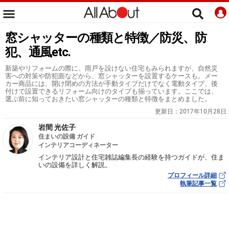
窓シャッターの種類と特徴／防災、防
犯、通風etc.
新築やリフォームの際に、雨戸を設けない住宅もみられますが、自然災
害への対策や防犯面などから、窓シャッターを設置するケースも。メー
カー商品には、開け閉めの方法が手動タイプだけでなく電動タイプ、後
付けで設置できるリフォーム向けのタイプも揃っています。ここでは、
選ぶ前に知っておきたい窓シャッターの種類と特徴をまとめました。
更新日：
2017年10月28日
岩間 光佐子
住まいの設備 ガイド
インテリアコーディネーター
インテリア設計と住宅雑誌編集長の経験を持つガイドが、住ま
いの設備を詳しく解説。
プロフィール詳細
執筆記事一覧