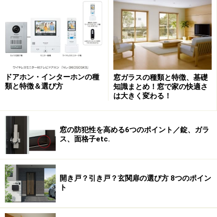
窓シャッターを設置するメリット
窓シャッターを設置することのメリットは、まず、外部
からの視線を遮ってくれるのでプライバシーが守られる
こと。また、台風や大雨の際も強風や飛来物による窓ま
わりの被害を低減できることが挙げられるでしょう。
ドアホン・インターホンの種
窓ガラスの種類と特徴、基礎
類と特徴＆選び方
知識まとめ！窓で家の快適さ
は大きく変わる！
商品によっては羽根の調整や通気孔により光や風を採り
入れられること、窓と二重になることで断熱性や結露防
止、夏場の太陽熱の遮蔽に役立つことなど、快適性を高
窓の防犯性を高める6つのポイント／錠、ガラ
ス、面格子etc.
めと同時に、省エネルギ―にもつながるメリットも。そ
の他、絶対に安心、というわけではありませんが、窓サ
ッシのガラスを破る前にシャッターをこじ開ける手間が
開き戸？引き戸？玄関扉の選び方 8つのポイン
加わるため、防犯面でも、ある程度の効果は期待できる
ト
でしょう。