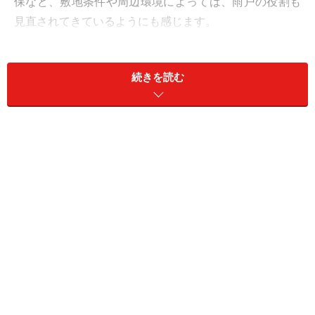
保など、敷地条件や周辺環境によっては、雨戸の役割も
見直されてきているようにも感じます。
最近では、従来からある横引きの雨戸だけでなく、シャ
続きを読む
ッターを取り付ける住宅も増えてきており、建材メーカ
ーからもさまざまな工夫を施した商品が揃っています。
操作性も高まり、手動タイプだけでなく電動タイプ、後
付けで設置できるリフォーム向け商品なども充実してい
るので、間取りや条件に合わせて選ぶことができるでし
ょう。