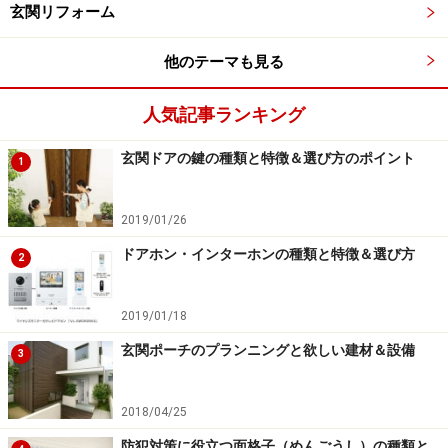
玄関リフォーム
ラインドタイプ
羽根の形状（機能）によって、全て閉めたときに窓をぴ
他のテーマも見る
ったりと覆うタイプ（クローズタイプ）、羽根の間に小
さな穴（通気孔）を設け通風や採光もできるタイプ（ス
人気記事ランキング
リットタイプ）、羽根の開閉によって通風・採光の調整
玄関ドアの鍵の種類と特徴＆選び方のポイント
1
も可能なタイプ（ブラインドタイプ）の3つに分けるこ
とができます。
2019/01/26
スリットタイプは、シャッターを閉めたままでも通風や
ドアホン・インターホンの種類と特徴＆選び方
2
採光ができるのが特徴。上部や下部など一部分だけをス
リット状にできるタイプなどもあり、換気とプライバシ
2019/01/18
ーの確保を両立することができます。ブラインドタイプ
玄関ポーチのプランニングと欲しい建材＆設備
3
は、羽根の角度を調整することで風や光を取り込めるの
で、季節や時間に合わせて使用することが可能でしょ
2018/04/25
う。
防犯対策に役立つ面格子（めんごうし）の種類と