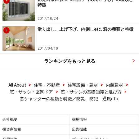
4
特徴
■操作方法 手動タイプ・電動タイプ
操作方法では、従来よりある手動タイプと電動タイプが
2017/10/24
あります。電動タイプは、室内の壁にスイッチを設置す
滑り出し、上げ下げ、内倒しetc. 窓の種類と特徴
5
るものだけでなく、配線工事が不要のリモコンで操作可
能なものもみられます。
2017/04/10
ランキングをもっと見る
>
>
>
>
All About
住宅・不動産
住宅設備・建材
内装建材
>
>
窓・サッシ・玄関ドア
窓・サッシの基礎知識と選び方
窓シャッターの種類と特徴／防災、防犯、通風etc.
会社概要
採用情報
投資家情報
広告掲載