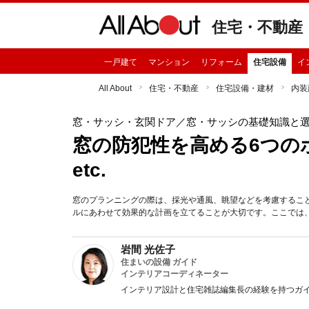
住宅・不動産
一戸建て
マンション
リフォーム
住宅設備
イ
All About
住宅・不動産
住宅設備・建材
内装
窓・サッシ・玄関ドア
／窓・サッシの基礎知識と
窓の防犯性を高める6つの
etc.
窓のプランニングの際は、採光や通風、眺望などを考慮するこ
ルにあわせて効果的な計画を立てることが大切です。ここでは
岩間 光佐子
住まいの設備 ガイド
インテリアコーディネーター
インテリア設計と住宅雑誌編集長の経験を持つガ