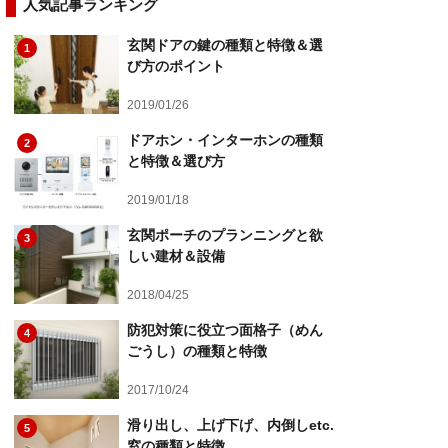
人気記事ランキング
玄関ドアの鍵の種類と特徴＆選
1
び方のポイント
2019/01/26
ドアホン・インターホンの種類
2
と特徴＆選び方
2019/01/18
玄関ポーチのプランニングと欲
3
しい建材＆設備
2018/04/25
防犯対策に役立つ面格子（めん
4
ごうし）の種類と特徴
2017/10/24
滑り出し、上げ下げ、内倒しetc.
5
窓の種類と特徴