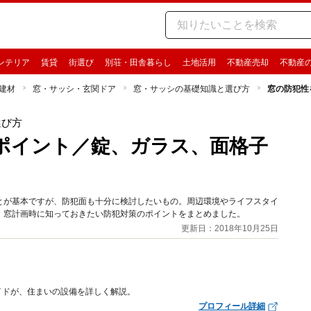
ンテリア
賃貸
街選び
別荘・田舎暮らし
土地活用
不動産売却
不動産
建材
窓・サッシ・玄関ドア
窓・サッシの基礎知識と選び方
窓の防犯性
選び方
ポイント／錠、ガラス、面格子
とが基本ですが、防犯面も十分に検討したいもの。周辺環境やライフスタイ
、窓計画時に知っておきたい防犯対策のポイントをまとめました。
更新日：2018年10月25日
イドが、住まいの設備を詳しく解説。
プロフィール詳細