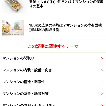
妻側（つまがわ）住戸とは？マンションの間取
以上のような設備があればキッチン周りもだいぶすっき
りの基本
りします。来客があっても「隠す」のではなくオープン
な「見せる（魅せる）キッチン」が可能となります。ま
さに、憧れですね。
3LDKの広さの平均は？マンションの専有面積
別3LDKの間取り例
それでは次のページで
バスルームの最新設備
を見てみま
しょう。
この記事に関連するテーマ
※記事内容は執筆時点のものです。最新の内容をご確認くださ
マンションの間取り
い。
マンションの内装・設備・向き
次のページへ
1
/
3
マンションの構造・耐震性
マンションの防音・騒音対策
マンションの防犯・セキュリティ