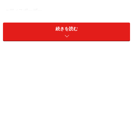
■ディスポーザー
■オールインワン水洗
■静音シンク
続きを読む
忙しい女性にとって「毎日の家事が楽になる」ことは、
とても重要なポイントだと思います。キッチン周りに限
ったとしても、食器洗い、ゴミ捨て、掃除……と家事は毎
日のことですから、それらが少しでもラクになるくふう
があれば随分助かりますよね。
また、女性にとって、自宅で思う存分お料理を楽しんだ
り、人を招いてパーティをしたりする生活は、ひとつの
「憧れ」。そんなに手間をかけなくても「きれいをキー
プ」できる方法があればどんなにいいでしょうか。