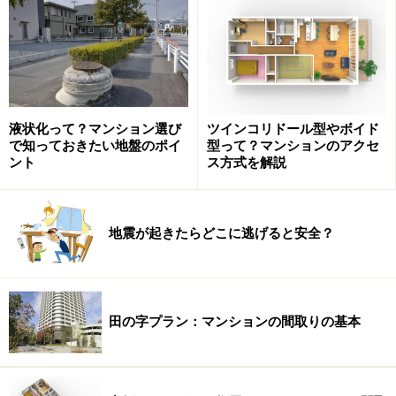
次に
オールインワン水洗
。その名のとおり、水洗の中に
浄水器が組み込まれています。別に浄水器を設ける必要
がなく、キッチンがすっきりします。写真のINAXのオー
ルインワン浄水栓は、さらにホースが引き出せ、ハンド
液状化って？マンション選び
ツインコリドール型やボイド
シャワーに切り替えが可能なので、シンクのすみずみま
で知っておきたい地盤のポイ
型って？マンションのアクセ
ント
ス方式を解説
で水が行き届き、お手入れが簡単になります。
静音シンク
とは、水洗から出た水がシンクに当たった時
地震が起きたらどこに逃げると安全？
に出る音を軽減させる制震構造になったシンクのこと。
「普通に会話のある事務所・リビング」程度の音が、静
音シンクでは「図書館の中」程度まで軽減されるとのこ
と（INAXより）。今人気のアイランドキッチンやリビン
田の字プラン：マンションの間取りの基本
グとつながったキッチンの場合は静音タイプだとより良
いかもしれません。