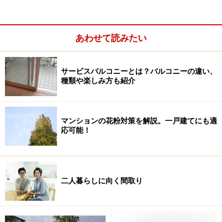
ディスポーザー、オールインワン浄水栓、静音シンクの
あわせて読みたい
3セット。
そこでまずは一番手ごわい「生ごみの処理」に大活躍す
サービスバルコニーとは？バルコニーの違い、
るのが
ディスポーザー
です。ディスポーザーは、シンク
種類や楽しみ方も紹介
についているディスポーザーに料理中に出た生ごみをそ
のまま入れ、フタをしてスイッチを入れるだけで生ごみ
マンションの花粉対策を解説。一戸建てにも適
を粉砕し、水と一緒に屋外の専用排水処理層に流してく
応可能！
れるシステムです。
これでシンクには生ごみ用三角コーナーが不要に！ゴミ
収集の日まで置場に困ったり、ニオイが気になった生ご
二人暮らしに向く間取り
み処理がこれで大幅にラクになります。基本的に後付け
ができないため、購入する際に設置を確認するようにし
ましょう。