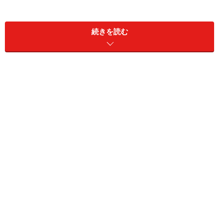
続きを読む
万引きは「窃盗」という罪
万引きは明らかな犯罪です。刑法でも以下のように定め
られています。
刑法 第235条
他人の財物を窃取した者は、窃盗の罪とし、十年以下の
懲役または50万円以下の罰金に処する。
これには、金額がいくら、ということは記載がありませ
ん。つまり、物の値段が1円であろうと100万円であろう
と、盗みをしたら10年以下の懲役か50万円以下の罰金の
刑を受けることになるのです。もちろん、実際には事件
ごとに情状を検討して決められることになりますが、万