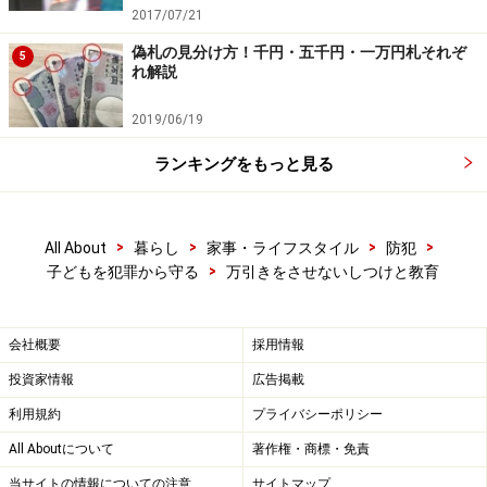
ておくことが望ましいでしょう。
2017/07/21
偽札の見分け方！千円・五千円・一万円札それぞ
5
れ解説
※記事内容は執筆時点のものです。最新の内容をご確認くださ
い。
2019/06/19
ランキングをもっと見る
【編集部おすすめの購入サイト】
Amazonで防犯グッズをチェック！
>
>
>
>
All About
暮らし
家事・ライフスタイル
防犯
>
子どもを犯罪から守る
万引きをさせないしつけと教育
楽天市場で防犯グッズをチェック！
会社概要
採用情報
投資家情報
広告掲載
利用規約
プライバシーポリシー
All Aboutについて
著作権・商標・免責
当サイトの情報についての注意
サイトマップ