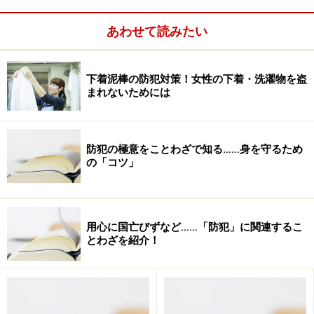
引きはすなわち窃盗罪であり、これだけの罰を受ける犯
罪なのだということです。
あわせて読みたい
下着泥棒の防犯対策！女性の下着・洗濯物を盗
まれないためには
防犯の極意をことわざで知る……身を守るため
の「コツ」
用心に国亡びずなど……「防犯」に関連するこ
とわざを紹介！
子どもが万引きをして捕まった場合は、補導という形に
なりますが、未成年者の場合には必ず親などの保護者が