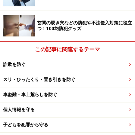
商品の背景を知って教え諭す
玄関の覗き穴などの防犯や不法侵入対策に役立
つ！100均防犯グッズ
親子でしっかり話し合い
この記事に関連するテーマ
子どものうちから、「人の物を盗んではいけない」とい
う教育やしつけがなされているか、が問題です。「うち
詐欺を防ぐ
の子は万引きなんかしないはず」と勝手に思い込んでい
るだけで、きちんと親子で話し合ったことがあるかどう
スリ・ひったくり・置き引きを防ぐ
かがポイントです。また、親であれば、「わが子が万引
車盗難・車上荒らしを防ぐ
きで捕まったとしたら、自分はどう対応するだろう
か？」と一度でも考えてみるべきです。
個人情報を守る
「お金を払えばいいんでしょう」と思わず言ってしまわ
子どもを犯罪から守る
ないか、「うちの子だけじゃないでしょう」などと、事