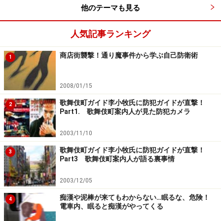
実を認めたがらない反応をしてしまわないか、親自身が
他のテーマも見る
自分に問うことが大切なのです。そして、品物が店頭に
並ぶまでにどれだけ多くの人の手がかかっているか、原
人気記事ランキング
材料、生産、輸送、あらゆる人件費など、とてつもない
商店街襲撃！通り魔事件から学ぶ自己防衛術
人数の手間と彼らの生活費までが1個の商品の背景にあ
1
るのだということを、おとなも子どもも理解する必要が
あります。
2008/01/15
歌舞伎町ガイド李小牧氏に防犯ガイドが直撃！
2
Part1. 歌舞伎町案内人が見た防犯カメラ
そうした会話をすることによって、万引きをすることは
罪であり、恥ずべきことであり、やってはいけないこと
2003/11/10
だと認識できていくものでしょう。なぜいけないことな
歌舞伎町ガイド李小牧氏に防犯ガイドが直撃！
3
のか、自分はどう思うのか、どう子どもに伝えていくか
Part3 歌舞伎町案内人が語る裏事情
をしっかり考えること。しつけや教育は一方的にではな
2003/12/05
く、教える側も自問自答しながら考えていく機会になる
ものです。わが子が万引きで捕まったときにしつけや教
痴漢や泥棒が来てもわからない…眠るな、危険！
4
電車内、眠ると痴漢がやってくる
育が足りなかったと後悔する前に、しっかりと教え諭し