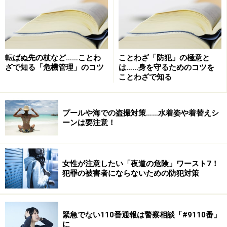
呼び出されます。そこで親などがどういう反応を示すか
というと、実に千差万別です。「代金を支払えばいいの
だろう」「たかがこれくらいで」といったように、罪と
思わず、まるで捕まえたほうが悪いかのような言い方を
転ばぬ先の杖など……ことわ
ことわざ「防犯」の極意と
する人も少なくないといいます。
ざで知る「危機管理」のコツ
は……身を守るためのコツを
ことわざで知る
もちろん、子どもがいる親や、子どもを教育する立場の
学校の先生たちも度々万引きで捕まっています。ただ
プールや海での盗撮対策……水着姿や着替えシ
し、まれに病気による万引きというケースもあり、ある
ーンは要注意！
いは、親にかまってもらいたいがために万引きを行う子
どももいるなど、万引きすべてを単純に罪と断じること
はできないという事情もあります。しかし、単純に万引
女性が注意したい「夜道の危険」ワースト7！
犯罪の被害者にならないための防犯対策
き＝窃盗の罪を犯すような場合、「欲しかったから」
「お金を出すのがもったいないから」というような理由
とは言えない理由で万引きをすることは許されません。
緊急でない110番通報は警察相談「#9110番」
に