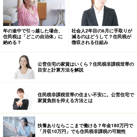
投資や資産運用に関する最終的なご判断はご自身の責任において
行ってください。
掲載情報の正確性・完全性については十分に配慮しております
が、その内容を保証するものではなく、これに基づく損失・損害
などについて当社は一切の責任を負いません。
最新の情報や詳細については、必ず各金融機関やサービス提供者
年の途中で引っ越した場合、
社会人2年目の6月に手取りが
の公式情報をご確認ください。
住民税は「どこの自治体」に
減るのはどうして？住民税が
納める？
徴収される仕組み
【編集部からのお知らせ】
・「家計」について、
アンケート（2026/8/31まで）
を実施
中です！
公営住宅の家賃はいくら？住民税非課税世帯の
※抽選で20名にAmazonギフト券1000円分プレゼント
目安と計算方法を解説
※謝礼付きの限定アンケートやモニター企画に参加が可能に
なります
住民税非課税世帯の住まい不安に。公営住宅で
家賃負担を抑える方法とは
扶養ありならここまで働ける？年金180万円で
「月収10万円」でも住民税非課税の可能性