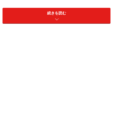
給与所得者など、通常、確定申告を提出する必要のない
人が、正しく税法の諸規定をあてはめ計算した場合に税
続きを読む
額が還付される場合の確定申告手続きで、その時効は5
年間とされています。
確定申告の提出義務者でなければ同様に取り扱ってくれる場
合もあるということです