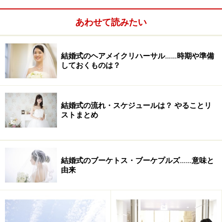
とになるわけで、それに対して、もし利用しなかった場
あわせて読みたい
合も、利用した場合と同様の金額がかかるというわけで
す。
結婚式のヘアメイクリハーサル……時期や準備
しておくものは？
結婚式の予約も、こういった商品と同じです。ある日時
の挙式会場や披露宴会場をキープし、その時間を勝手に
他の人に販売しない権利を有するわけです。その代わ
結婚式の流れ・スケジュールは？ やることリ
り、自分の都合でキャンセルをしたいという場合は、会
ストまとめ
場側もそれまで会場をキープしておいた対価を求める、
それが式場における「キャンセル料」です。
※記事内容は執筆時点のものです。最新の内容をご確認くださ
結婚式のブーケトス・ブーケプルズ……意味と
い。
由来
次のページへ
1
/
4