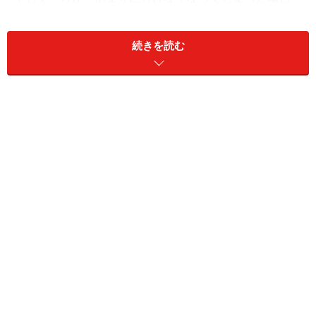
日によってはキャンセル料がかかります。とあるホテル
の場合は、前日は料金の20％、当日は料金の80％（全
続きを読む
額）、そして無断で宿泊しなかった場合は料金の
100％、つまり全額を支払うルールになっています。宿
泊をしていないにも関わらず、20～100％のキャンセル
料がかかる、これは、予約者がその部屋をキープしてい
たために、他の利用者を受け入れできなかったことに対
する補償と言ってもいいでしょう。
キャンセル料が存在する商品は、レジでお金を払う商品
とはちょっと違います。例えば、飛行機のチケットは、
その場で買ってすぐに乗ることもできますが、それより
前に購入することもできますね。その代わり、その便に
乗らない場合も、全額または１部の料金は戻ってきませ
ん。事前にチケットを購入する、イコール、その飛行機
の座席をキープし、他の人に販売しない権利を有するこ