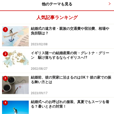
他のテーマも見る
人気記事ランキング
結婚式の遠方者・親族の交通費や宿泊費、相場や
1
負担額は？
2023/02/08
イギリス随一の結婚産業の街・グレトナ・グリー
2
ン 駆け落ちするならイギリスへ!?
2002/08/27
結婚前、彼の実家に泊まるのはOK？ 彼の家での振
3
る舞い方とは
2023/09/17
結婚式へのお呼ばれの服装、真夏でもスーツを着
4
る？暑いときの対策！