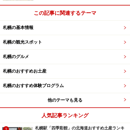
▼
CANTINETTA SALUS（サリュ）
：イタリアンバール
※
当サイトの「SALUS」の記事
。
この記事に関連するテーマ
札幌の基本情報
【２Ｆ】
▼
札幌ぶたや ○38
：豚肉料理＆名物焼きとん
札幌の観光スポット
▼
炭焼きBAR 倉庫
：スペインバル
▼
博多鉄鍋 参の三
：博多鉄鍋と九州料理
札幌のグルメ
【３Ｆ】
札幌のおすすめお土産
▼
牛のいしざき
すき焼き＆しゃぶしゃぶ
▼
日本料理 温味（ぬくみ）
札幌のおすすめ体験プログラム
他のテーマも見る
【４Ｆ】
▼
趣肴とやさい 千来坊
人気記事ランキング
札幌駅「四季彩館」の北海道おすすめ土産ランキ
1