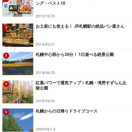
※記事内容は執筆時点のものです。最新の内容をご確認くださ
ング・ベスト10
い。
2019/10/25
次のページへ
1
/
2
お土産にも使える！ JR札幌駅の絶品パン屋さん
2
2014/05/21
札幌中心部から30分！ 1日遊べる絶景公園
3
2014/06/25
紅葉パワーで運気アップ！札幌・滝野すずらん丘
4
陵公園
2018/09/26
札幌からの日帰りドライブコース
5
2009/09/14