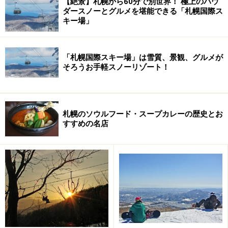
【絶景】札幌から60分で別世界！ 極上のパウ
ダースノーとグルメを堪能できる「札幌国際ス
キー場」
「上質＝高いということではありません。つくる料理の
「札幌国際スキー場」は雪質、景観、グルメが
質、サービスの質が多くの人の信頼を得ている、いわゆ
そろうお手軽スノーリゾート！
る”本物”を堪能できるお店であることが大切。札幌で長
年愛されてきた老舗から、新たな食を提供する新店ま
で、多彩な上質店が集まることで、札幌の食文化を発信
札幌のソウルフード・スープカレーの歴史とお
する場所になると思っています。昔から南3条界隈はい
すすめの名店
いお店が集まっていたエリアで、僕ら世代の遊び場だっ
たところ。ここから、あらためて上質な食を提案するこ
とは意義深いと思います」とは、インテリアデザイン界
の第一人者、
アトリエテンマ
の
長谷川演（ひろむ）氏
。
G DININGの企画からデザインまで関わり、このビルのオ
ープンで自身が手がけた店舗数は705店舗に！ 各店のこ
だわりを映した空間も要チェックですね。