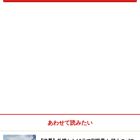
ぶれ。和食の重鎮で割烹料理の「はなれ味重」、自社管
理の黒毛和牛をすき焼きやしゃぶしゃぶで楽しめる「牛
のいしざき」、
日本料理の注目店「温味」
も、入店して
います。
一方、高級店のほか、札幌では初となる本格的なイタリ
アンバール、
「CANTINETTA SALUS（サリュ）」
のよう
に気軽にのぞけるお店も、多々出店しています。特に地
下1Fの「G STREET」は、細長いスペースを生かし、6店
舗を横丁感覚でハシゴできるフロア。店舗間の仕切りを
取り去った、開放的な空間にデザインされています。
あわせて読みたい