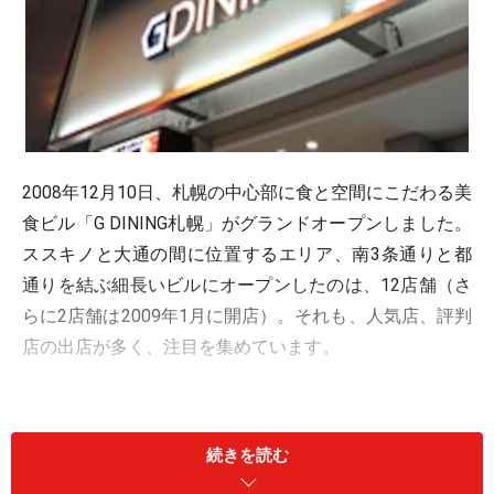
2008年12月10日、札幌の中心部に食と空間にこだわる美
食ビル「G DINING札幌」がグランドオープンしました。
ススキノと大通の間に位置するエリア、南3条通りと都
通りを結ぶ細長いビルにオープンしたのは、12店舗（さ
らに2店舗は2009年1月に開店）。それも、人気店、評判
店の出店が多く、注目を集めています。
G DININGのコンセプトは、上質な食の提案。「選び抜か
れたお店の集合体にしたかった」と、ビルを管理・運営
続きを読む
するザイマックスキューブが話す通り、そうそうたる顔