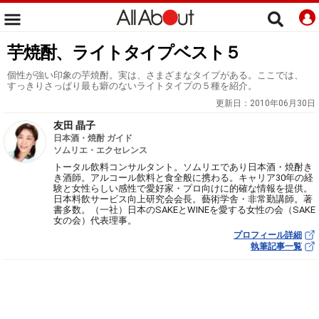
芋焼酎、ライトタイプベスト５
個性が強い印象の芋焼酎。実は、さまざまなタイプがある。ここでは、
すっきりさっぱり最も癖のないライトタイプの５種を紹介。
更新日：
2010年06月30日
友田 晶子
日本酒・焼酎 ガイド
ソムリエ・エクセレンス
トータル飲料コンサルタント。ソムリエであり日本酒・焼酎き
き酒師。アルコール飲料と食全般に携わる。キャリア30年の経
験と女性らしい感性で愛好家・プロ向けに的確な情報を提供。
日本料飲サービス向上研究会会長。藝術学舎・非常勤講師。著
書多数。（一社）日本のSAKEとWINEを愛する女性の会（SAKE
女の会）代表理事。
プロフィール詳細
執筆記事一覧