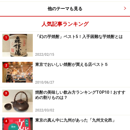
古町にある。元は清酒蔵だが、同社「貞元蔵」（君津
他のテーマも見る
市）は、地元の原料の焼酎を造る蔵だ。このあたりは実
はサツマイモの産地。この地で育った「ベニアズマ」
人気記事ランキング
は、ほくほくと甘い風味が人気のサツマイモだが、この
「幻の芋焼酎」ベスト5！入手困難な芋焼酎とは
甘さを生かしたすっきりタイプの芋焼酎を千葉県酒販と
1
のコラボで生み出した。
芋の風味がありながらも、軽快で嫌な癖がなくすっきり
2022/02/15
楽しめるタイプ。「千産千消」（地産地消を千葉ではこ
東京でおいしい焼酎が買える店ベスト５
2
う呼ぶらしい）ということで千葉での消費が主だが、ラ
イトタイプとしておすすめしたい。ネーミングもかわい
2010/06/27
い。
焼酎の美味しい飲み方ランキングTOP10！おすす
3
めの割りものは？
＜DATA＞
720ml 1,155円
2022/03/02
東京の真ん中に九州があった「九州文化邑」
4
■
和蔵酒造株式会社