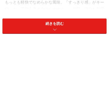
もっとも軽快でなめらかな風味。「すっきり感」がキー
ワード。芋初心者の方におすすめ。一杯目、淡白な料理
と一緒に。減圧蒸留が多い。九州以外の産地ではこのタ
イプが主となる。
続きを読む
３、リッチタイプ
芋焼酎の中ではもっともスタンダード。蒸した芋、干し
芋などの香味を持つ味わい深いタイプ。「コク」がキー
ワード。黄金千貫、白麹を使用したもの。とくに九州地
域の伝統製法で造られたものに多く、各地域の飲酒文化
を反映させた楽しみ方が基本。芋焼酎の醍醐味を味わえ
るカテゴリー。