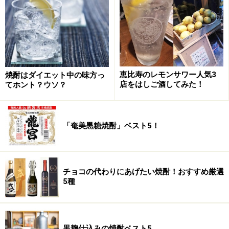
この4タイプ別にそれぞれのベスト商品を具体的にあげ
ていこう。ここでは、「ライトタイプ」の5つを紹介。
初心者や女性、はじめの一杯、軽めの料理とともにどう
ぞ。
恵比寿のレモンサワー人気3
焼酎はダイエット中の味方っ
店をはしご酒してみた！
てホント？ウソ？
5位：あずま小町（千葉）
「奄美黒糖焼酎」ベスト5！
チョコの代わりにあげたい焼酎！おすすめ厳選
5種
黒麹仕込みの焼酎ベスト5