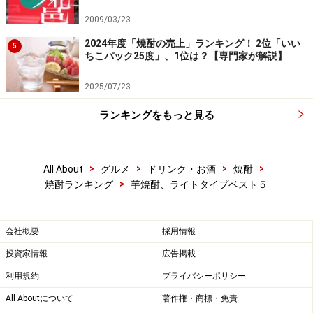
住所：千葉県富津市竹岡1
2009/03/23
電話：0439-67-0027
2024年度「焼酎の売上」ランキング！ 2位「いい
5
ちこパック25度」、1位は？【専門家が解説】
2025/07/23
4位：芋人気（福島）
ランキングをもっと見る
>
>
>
>
All About
グルメ
ドリンク・お酒
焼酎
>
焼酎ランキング
芋焼酎、ライトタイプベスト５
福島、安達太良山を臨む、モダンと伝統を融合させた、
日本で一番の新しい手造り吟醸酒蔵が「人気酒造」だ。
吟醸造りの技術を生かした焼酎造りにも力を入れてい
会社概要
採用情報
る。常圧単式蒸留だが、東北ならではの自然な低温熟成
投資家情報
広告掲載
と清らかな軟水によって仕込まれた芋焼酎「芋人気」
利用規約
プライバシーポリシー
は、優しい甘さと少しハーブを感じさせる爽快な香り。
All Aboutについて
著作権・商標・免責
なめらかで軽快な味わいが特徴。また、なによりロゴや