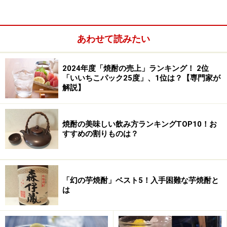
あわせて読みたい
2024年度「焼酎の売上」ランキング！ 2位
「いいちこパック25度」、1位は？【専門家が
解説】
４、リッチ＆キャラクタータイプ
もっとも重厚で個性的な風味。蜂蜜のような凝縮感、焼
焼酎の美味しい飲み方ランキングTOP10！お
き芋やキャラメルのような香ばしさがあり「濃厚さ」
すすめの割りものは？
「個性的」がキーワード。特別な製法や熟成方法で作ら
れたものが多く、初留取りなどもこのカテゴリー。濃厚
な料理との相性もいい。通好みで、高価なもの、希少性
「幻の芋焼酎」ベスト5！入手困難な芋焼酎と
は
の高いものもある。
（NPO法人FBO（料飲専門家団体連合会）テキスト「焼
酎の基」より）