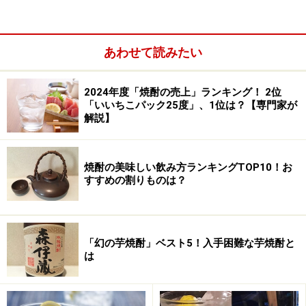
あわせて読みたい
2024年度「焼酎の売上」ランキング！ 2位
「いいちこパック25度」、1位は？【専門家が
解説】
焼酎の美味しい飲み方ランキングTOP10！お
すすめの割りものは？
４、リッチ＆キャラクタータイプ
もっとも重厚で個性的な風味。蜂蜜のような凝縮感、焼
「幻の芋焼酎」ベスト5！入手困難な芋焼酎と
は
き芋やキャラメルのような香ばしさがあり「濃厚さ」
「個性的」がキーワード。特別な製法で造られ、熟成方
法、初留取りなどで造られたものに多い。濃厚な料理と