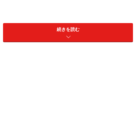
２、ライトタイプ
続きを読む
もっとも軽快でなめらかな風味。「すっきり感」がキー
ワード。芋初心者の方におすすめ。一杯目、淡白な料理
と一緒に。減圧蒸留が多い。九州以外の産地ではこのタ
イプが主となる。
３、リッチタイプ
芋焼酎の中ではもっともスタンダード。蒸した芋、干し
芋などの香味を持つ味わい深いタイプ。「コク」がキー
ワード。黄金千貫、白麹を使用したもの、とくに九州地
域の伝統製法で造られたものに多く、各地域の飲酒文化
を反映させた楽しみ方が基本。芋焼酎の醍醐味を味わえ
るカテゴリー。