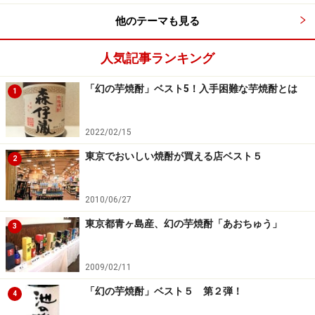
他のテーマも見る
人気記事ランキング
「幻の芋焼酎」ベスト5！入手困難な芋焼酎とは
1
2022/02/15
東京でおいしい焼酎が買える店ベスト５
2
鹿児島、鹿屋税務署管轄の9社が集まり昭和42年創設さ
れた協業組合「大海酒造」は、意欲的に新しい商品造り
2010/06/27
にまい進するメーカー。ベニオトメ種を使い、黄麹で仕
込み、減圧蒸留で造られた「一番雫」は、みずみずしい
東京都青ヶ島産、幻の芋焼酎「あおちゅう」
3
梨や白桃、グレープフルーツのような印象さえ感じられ
る華やかな香りと、非常に軽やかでさっぱりとした味わ
2009/02/11
いの芋焼酎。仕込み水は、鹿屋の温泉水「寿鶴」を使
「幻の芋焼酎」ベスト５ 第２弾！
4
用。まるでミネラルウォーターのようなみずみずしさの