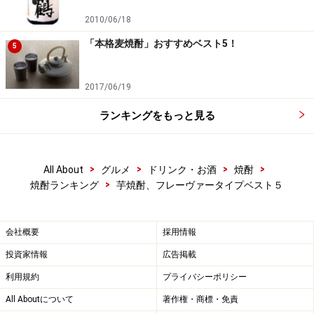
ある芋焼酎だ。
2010/06/18
初心者はもちろん、乾杯の一杯や食前の一杯にもOK。
「本格麦焼酎」おすすめベスト5！
5
＜DATA＞
1800ml 1,500円程度
2017/06/19
900ml 1,000円前後
ランキングをもっと見る
■
大海酒造協業組合
住所：鹿児島県鹿屋市白崎町21番1号
>
>
>
>
All About
グルメ
ドリンク・お酒
焼酎
電話：0994-44-2190
>
焼酎ランキング
芋焼酎、フレーヴァータイプベスト５
会社概要
採用情報
投資家情報
広告掲載
4位：黄麹蔵
利用規約
プライバシーポリシー
All Aboutについて
著作権・商標・免責