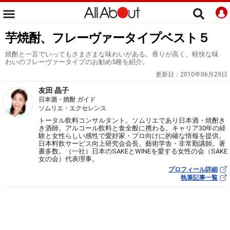
芋焼酎、フレーヴァータイプベスト５
焼酎と一言でいってもさまざまな味わいがある。香りが高く、軽快な味
わいのフレーヴァータイプのお勧め5種を紹介。
更新日：
2010年06月29日
友田 晶子
日本酒・焼酎 ガイド
ソムリエ・エクセレンス
トータル飲料コンサルタント。ソムリエであり日本酒・焼酎き
き酒師。アルコール飲料と食全般に携わる。キャリア30年の経
験と女性らしい感性で愛好家・プロ向けに的確な情報を提供。
日本料飲サービス向上研究会会長。藝術学舎・非常勤講師。著
書多数。（一社）日本のSAKEとWINEを愛する女性の会（SAKE
女の会）代表理事。
プロフィール詳細
執筆記事一覧