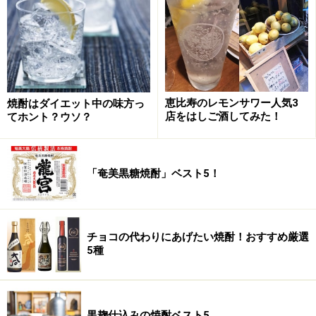
の相性もいい。通好みで、高価なもの、希少価値の高い
ものもある。
（NPO法人FBO（料飲専門家団体連合会）テキスト「焼
酎の基」より）
恵比寿のレモンサワー人気3
焼酎はダイエット中の味方っ
この4タイプ別にそれぞれのベスト商品を具体的にあげ
店をはしご酒してみた！
てホント？ウソ？
ていこう。まずは、「フレーヴァータイプ」の５つか
ら。決して香りや味を後付けしているわけではない、正
真正銘の本格芋焼酎だ。
「奄美黒糖焼酎」ベスト5！
チョコの代わりにあげたい焼酎！おすすめ厳選
5位：一番雫
5種
黒麹仕込みの焼酎ベスト5