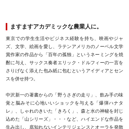
ますますアカデミックな農業人に。
東京での学生生活やビジネス経験を持ち、映画やジャ
ズ、文学、絵画を愛し、ラテンアメリカのノーベル文学
賞作家の作品から「百年の孤独」というネーミングを焼
酎に与え、サックス奏者エリック・ドルフィーの一言を
さりげなく添えた包み紙に包むというアイディアとセン
スを併せ持つ。
中沢新一の著書からの「野うさぎの走り」、飲み手の味
覚と脳みそに心地いいショックを与える「爆弾ハナタ
レ」、しゃれのきいた「きろく」、森と水の神秘を封じ
込めた「山シリーズ」・・・など、ハイエンドな作品を
生み出し、底知れないインテリジェンスとオーラを発散