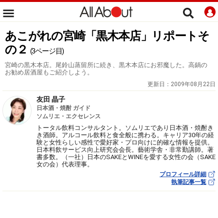
あこがれの宮崎「黒木本店」リポートそ
の２
(3ページ目)
宮崎の黒木本店。尾鈴山蒸留所に続き、黒木本店にお邪魔した。高鍋の
お勧め居酒屋もご紹介しよう。
更新日：
2009年08月22日
友田 晶子
日本酒・焼酎 ガイド
ソムリエ・エクセレンス
トータル飲料コンサルタント。ソムリエであり日本酒・焼酎き
き酒師。アルコール飲料と食全般に携わる。キャリア30年の経
験と女性らしい感性で愛好家・プロ向けに的確な情報を提供。
日本料飲サービス向上研究会会長。藝術学舎・非常勤講師。著
書多数。（一社）日本のSAKEとWINEを愛する女性の会（SAKE
女の会）代表理事。
プロフィール詳細
執筆記事一覧