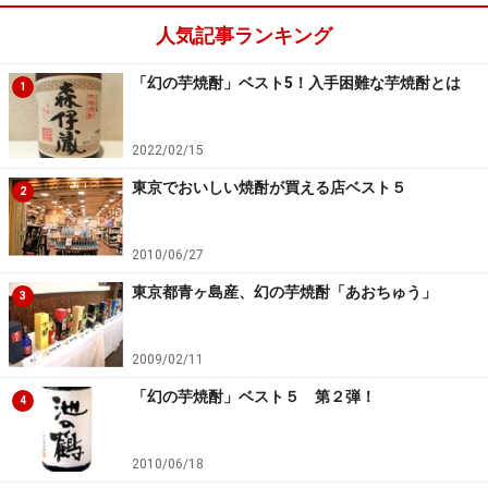
人気記事ランキング
「幻の芋焼酎」ベスト5！入手困難な芋焼酎とは
1
2022/02/15
東京でおいしい焼酎が買える店ベスト５
2
2010/06/27
東京都青ヶ島産、幻の芋焼酎「あおちゅう」
3
2009/02/11
「幻の芋焼酎」ベスト５ 第２弾！
4
2010/06/18