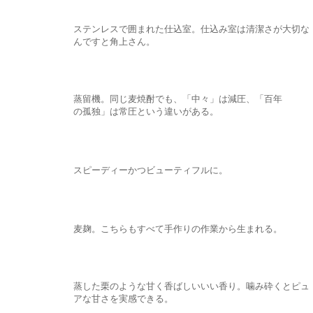
ステンレスで囲まれた仕込室。仕込み室は清潔さが大切な
んですと角上さん。
蒸留機。同じ麦焼酎でも、「中々」は減圧、「百年
の孤独」は常圧という違いがある。
スピーディーかつビューティフルに。
麦麹。こちらもすべて手作りの作業から生まれる。
蒸した栗のような甘く香ばしいいい香り。噛み砕くとピュ
アな甘さを実感できる。