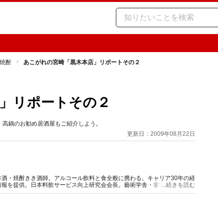
焼酎
あこがれの宮崎「黒木本店」リポートその２
」リポートその２
。高鍋のお勧め居酒屋もご紹介しよう。
更新日：2009年08月22日
酒・焼酎きき酒師。アルコール飲料と食全般に携わる。キャリア30年の経
情報を提供。日本料飲サービス向上研究会会長。藝術学舎・非常勤講師。著
...続きを読む
性の会（SAKE女の会）代表理事。