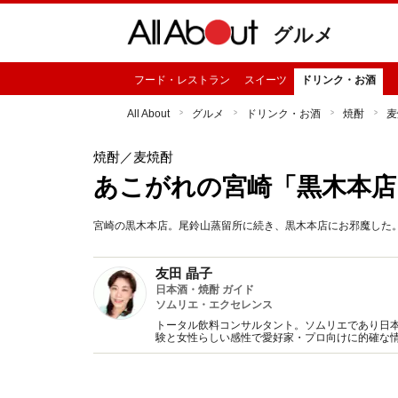
グルメ
フード・レストラン
スイーツ
ドリンク・お酒
All About
グルメ
ドリンク・お酒
焼酎
麦
焼酎
／麦焼酎
あこがれの宮崎「黒木本店
宮崎の黒木本店。尾鈴山蒸留所に続き、黒木本店にお邪魔した
友田 晶子
日本酒・焼酎 ガイド
ソムリエ・エクセレンス
トータル飲料コンサルタント。ソムリエであり日本
験と女性らしい感性で愛好家・プロ向けに的確な
書多数。（一社）日本のSAKEとWINEを愛する女