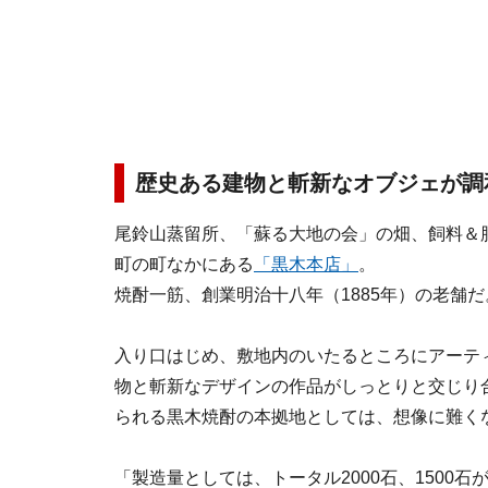
歴史ある建物と斬新なオブジェが調
尾鈴山蒸留所、「蘇る大地の会」の畑、飼料＆
町の町なかにある
「黒木本店」
。
焼酎一筋、創業明治十八年（1885年）の老舗だ
入り口はじめ、敷地内のいたるところにアーテ
物と斬新なデザインの作品がしっとりと交じり
られる黒木焼酎の本拠地としては、想像に難く
「製造量としては、トータル2000石、1500