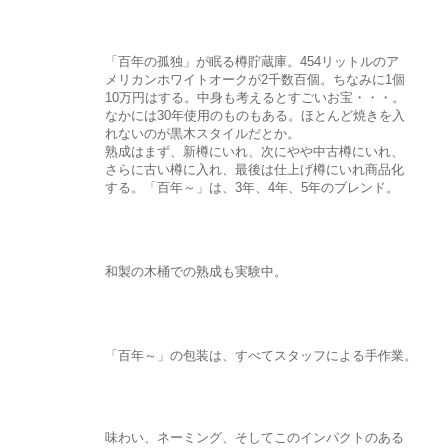
「百年の孤独」が眠る樽貯蔵庫。454リットルのア
メリカンホワイトオークが2千数百個。ちなみに1個
10万円はする。中身も考えるとすごいお宝・・・。
なかには30年使用のものもある。ほとんど焼きを入
れないのが黒木スタイルだとか。
熟成はまず、新樽にいれ、次にやや中古樽にいれ、
さらに古い樽に入れ、最後は仕上げ樽にいれ商品化
する。「百年～」は、3年、4年、5年のブレンド。
和製の木桶での熟成も実験中。
「百年～」の包装は、すべてスタッフによる手作業。
味わい、ネーミング、そしてこのインパクトのある