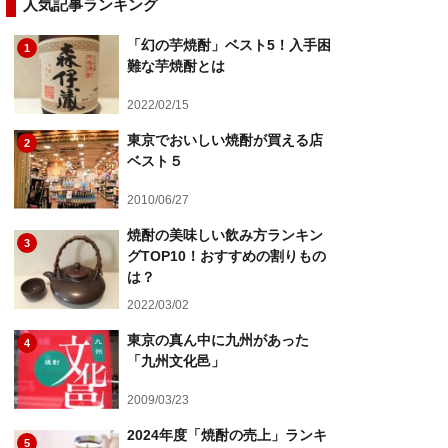
人気記事ランキング
「幻の芋焼酎」ベスト5！入手困
1
難な芋焼酎とは
2022/02/15
東京でおいしい焼酎が買える店
2
ベスト５
2010/06/27
焼酎の美味しい飲み方ランキン
3
グTOP10！おすすめの割りもの
は？
2022/03/02
東京の真ん中に九州があった
4
「九州文化邑」
2009/03/23
2024年度「焼酎の売上」ランキ
5