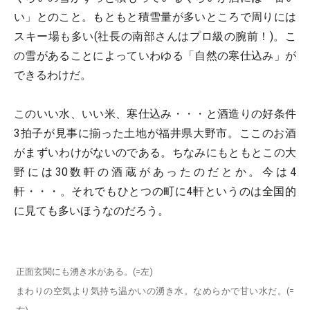
い」とのこと。もともと積雪量が多いところで周りには
スキー場も多い(社長の南部さんはプロ級の腕前！)。こ
の雪があることによっていわゆる「自然の寒仕込み」が
できるわけだ。
このいい水、いい米、寒仕込み・・・と酒造りの好条件
3拍子が見事に揃った土地が福井県大野市。ここのお酒
がまずいわけがないのである。ちなみにもともとこの大
野には30数軒の酒蔵があったのだとか。今は4
軒・・・。それでもひとつの町に4軒というのは全国的
に見ても多いほうなのだろう。
正面玄関にも湧き水がある。(=左)
まわりの空気より気持ち温かいの湧き水。なめらかで甘い水だ。(=