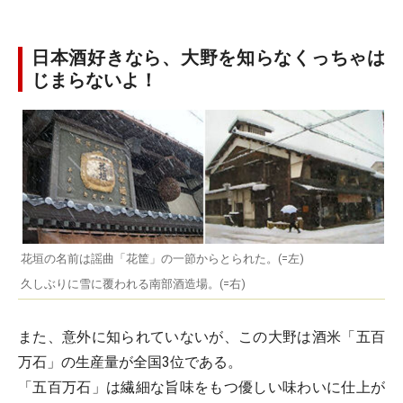
日本酒好きなら、大野を知らなくっちゃは
じまらないよ！
花垣の名前は謡曲「花筐」の一節からとられた。(=左)
久しぶりに雪に覆われる南部酒造場。(=右)
また、意外に知られていないが、この大野は酒米「五百
万石」の生産量が全国3位である。
「五百万石」は繊細な旨味をもつ優しい味わいに仕上が