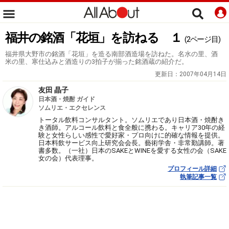
福井の銘酒「花垣」を訪ねる １
(2ページ目)
福井県大野市の銘酒「花垣」を造る南部酒造場を訪ねた。名水の里、酒
米の里、寒仕込みと酒造りの3拍子が揃った銘酒蔵の紹介だ。
更新日：
2007年04月14日
友田 晶子
日本酒・焼酎 ガイド
ソムリエ・エクセレンス
トータル飲料コンサルタント。ソムリエであり日本酒・焼酎き
き酒師。アルコール飲料と食全般に携わる。キャリア30年の経
験と女性らしい感性で愛好家・プロ向けに的確な情報を提供。
日本料飲サービス向上研究会会長。藝術学舎・非常勤講師。著
書多数。（一社）日本のSAKEとWINEを愛する女性の会（SAKE
女の会）代表理事。
プロフィール詳細
執筆記事一覧