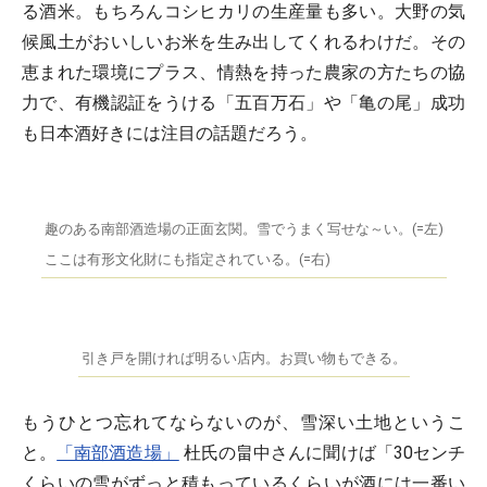
る酒米。もちろんコシヒカリの生産量も多い。大野の気
候風土がおいしいお米を生み出してくれるわけだ。その
恵まれた環境にプラス、情熱を持った農家の方たちの協
力で、有機認証をうける「五百万石」や「亀の尾」成功
も日本酒好きには注目の話題だろう。
趣のある南部酒造場の正面玄関。雪でうまく写せな～い。(=左)
ここは有形文化財にも指定されている。(=右)
引き戸を開ければ明るい店内。お買い物もできる。
もうひとつ忘れてならないのが、雪深い土地というこ
と。
「南部酒造場」
杜氏の畠中さんに聞けば「30センチ
くらいの雪がずっと積もっているくらいが酒には一番い