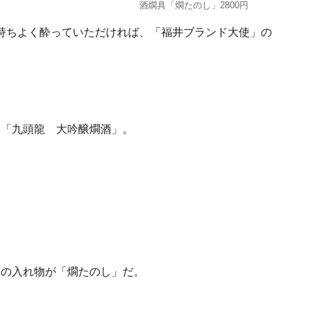
酒燗具「燗たのし」2800円
持ちよく酔っていただければ、「福井ブランド大使」の
は「九頭龍 大吟醸燗酒」。
りの入れ物が「燗たのし」だ。