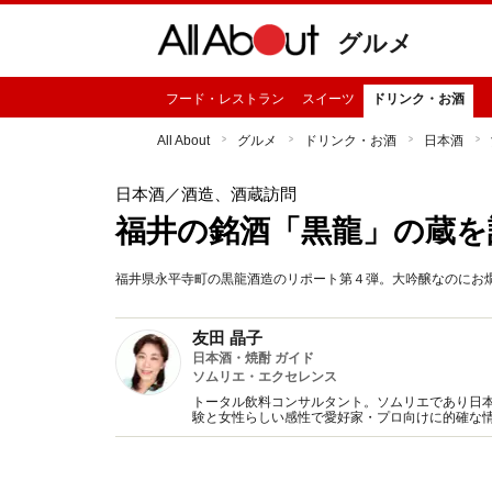
グルメ
フード・レストラン
スイーツ
ドリンク・お酒
All About
グルメ
ドリンク・お酒
日本酒
日本酒
／酒造、酒蔵訪問
福井の銘酒「黒龍」の蔵を
福井県永平寺町の黒龍酒造のリポート第４弾。大吟醸なのにお
友田 晶子
日本酒・焼酎 ガイド
ソムリエ・エクセレンス
トータル飲料コンサルタント。ソムリエであり日本
験と女性らしい感性で愛好家・プロ向けに的確な
書多数。（一社）日本のSAKEとWINEを愛する女