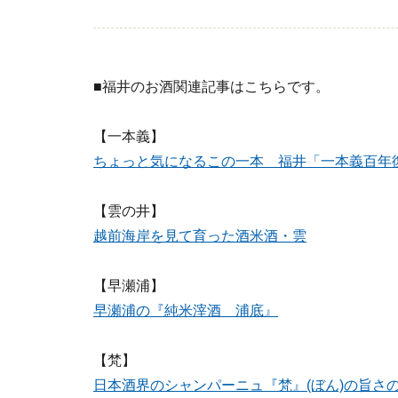
■福井のお酒関連記事はこちらです。
【一本義】
ちょっと気になるこの一本 福井「一本義百年
【雲の井】
越前海岸を見て育った酒米酒・雲
【早瀬浦】
早瀬浦の『純米滓酒 浦底』
【梵】
日本酒界のシャンパーニュ『梵』(ぼん)の旨さ