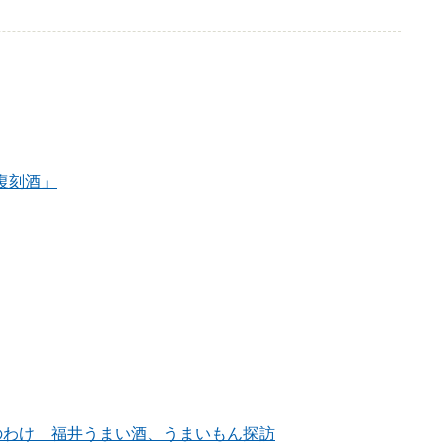
復刻酒」
のわけ 福井うまい酒、うまいもん探訪