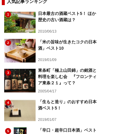
人気記事ランキング
日本最古の酒蔵ベスト5！ ほか
1
歴史の古い酒蔵は？
2010/06/13
「米の旨味が生きたコクの日本
2
酒」ベスト10
2019/01/09
東条町「極上山田錦」の銘酒と
3
料理を楽しむ会 『フロンティ
ア東条２１』って？
2005/04/17
「生もと造り」のおすすめ日本
4
酒ベスト5！
2019/01/07
「辛口・超辛口日本酒」ベスト
5