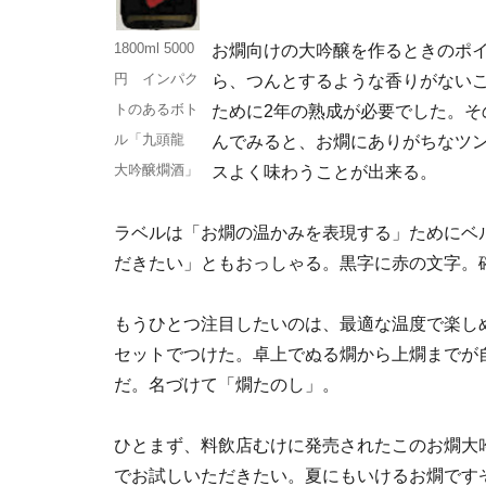
1800ml 5000
お燗向けの大吟醸を作るときのポ
円 インパク
ら、つんとするような香りがない
トのあるボト
ために2年の熟成が必要でした。
ル「九頭龍
んでみると、お燗にありがちなツ
大吟醸燗酒」
スよく味わうことが出来る。
ラベルは「お燗の温かみを表現する」ためにベ
だきたい」ともおっしゃる。黒字に赤の文字。
もうひとつ注目したいのは、最適な温度で楽し
セットでつけた。卓上でぬる燗から上燗までが
だ。名づけて「燗たのし」。
ひとまず、料飲店むけに発売されたこのお燗大
でお試しいただきたい。夏にもいけるお燗です