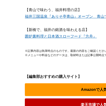
【青山で味わう、福井料理の店】
福井三国温泉『ありそ亭青山』オープン 青山
【新橋で、福井の銘酒を味わえる店】
囲炉裏料理と日本酒スローフード『方舟』
※記事内容は執筆時点のものです。最新の内容をご確認くださ
※メニューや料金などのデータは、取材時または記事公開時点
【編集部おすすめの購入サイト】
Amazonで
楽天市場で人