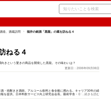
酒造、酒蔵訪問
福井の銘酒「黒龍」の蔵を訪ねる４
訪ねる４
燗向きという驚きの商品を開発した黒龍。その味わいは？
更新日：2006年09月08日
酒・焼酎きき酒師。アルコール飲料と食全般に携わる。キャリア30年の経
情報を提供。日本料飲サービス向上研究会会長。藝術学舎・非常勤講師。著
...続きを読む
性の会（SAKE女の会）代表理事。