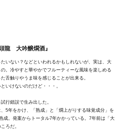
頭龍 大吟醸燗酒』
ったいない？などといわれるかもしれないが、実は、大
もの。冷やすと華やかでフルーティーな風味を楽しめる
った舌触りやうま味を感じることが出来る。
いといけないのだけど・・・。
を試行錯誤で生み出した。
は、5年をかけ、「熟成」と「燗上がりする味覚成分」を
熟成。発案からトータル7年かかっている。7年前は「大
のころだ。