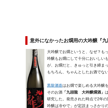
意外になかったお燗用の大吟醸『九
大吟醸でお燗というと、なぜ？も
吟醸もお燗にして十分においしい
が、お燗だと、きゅっと引き締ま
もちろん、ちゃんとしたお酒でな
黒龍酒造
はお燗で楽しめる大吟醸
そのお酒
「九頭龍 大吟醸燗酒」
研究した。発売された時点で2年の
吟醸は冷やで」が定説まっさかり