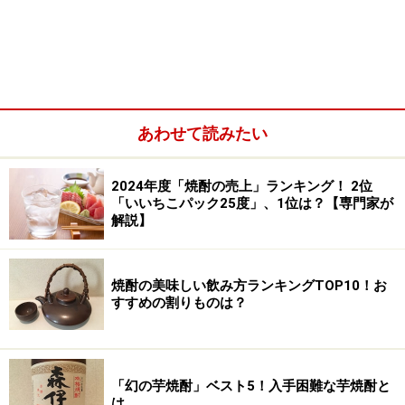
リー・サスペンス…ではなくてすみません…。でも、波に
揺られながらのシャワーもなかなかのものだったぜ。ふ
い～っ。
※記事内容は執筆時点のものです。最新の内容をご確認くださ
い。
あわせて読みたい
※メニューや料金などのデータは、取材時または記事公開時点で
の内容です。
2024年度「焼酎の売上」ランキング！ 2位
「いいちこパック25度」、1位は？【専門家が
解説】
次のページへ
1
/
7
焼酎の美味しい飲み方ランキングTOP10！お
すすめの割りものは？
「幻の芋焼酎」ベスト5！入手困難な芋焼酎と
は