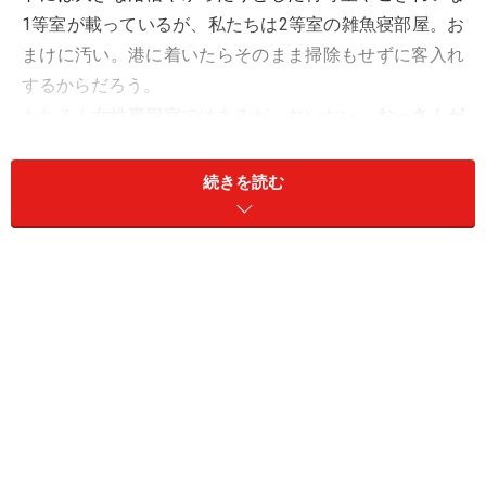
1等室が載っているが、私たちは2等室の雑魚寝部屋。お
まけに汚い。港に着いたらそのまま掃除もせずに客入れ
するからだろう。
もちろん女性専用室ではあるが、おいおい、
おっさんが
平気で入ってきてるよ～
。だいじょうぶか～。
続きを読む
でも、まあ、船上宴会が始まれば、こっちも酔っ払い、
平気平気（←おおらかな私）。
と言いつつ、泡盛、黒糖焼酎、豚味噌、かまぼこ、かき
ピー、イカそうめん、おにぎり、コロッケが入り乱れ、
さらにはテレビの衆議院選挙開票速報を見て「ええー
ッ、まだこの代議士生きてたんかーっ」などと叫び声を
あげ、少しずつ強くなる風と波に揺られながら、再び
怒
涛の宴会
に突入していった。
ああ、ちっともめくるめく船上のラブロマンス・ミステ