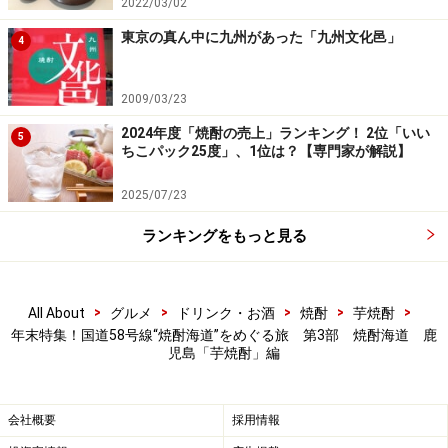
2022/03/02
東京の真ん中に九州があった「九州文化邑」
4
2009/03/23
2024年度「焼酎の売上」ランキング！ 2位「いい
5
ちこパック25度」、1位は？【専門家が解説】
2025/07/23
ランキングをもっと見る
>
>
>
>
>
All About
グルメ
ドリンク・お酒
焼酎
芋焼酎
年末特集！国道58号線“焼酎海道”をめぐる旅 第3部 焼酎海道 鹿
児島「芋焼酎」編
会社概要
採用情報