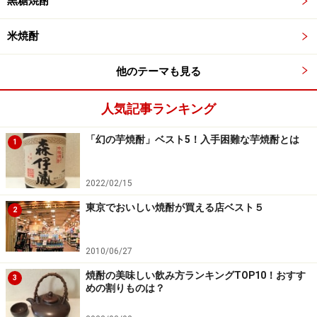
黒糖焼酎
米焼酎
他のテーマも見る
人気記事ランキング
「幻の芋焼酎」ベスト5！入手困難な芋焼酎とは
1
2022/02/15
東京でおいしい焼酎が買える店ベスト５
2
2010/06/27
焼酎の美味しい飲み方ランキングTOP10！おすす
3
めの割りものは？