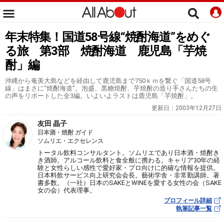
年末特集！国道58号線“焼酎海道”をめぐ
る旅 第3部 焼酎海道 鹿児島「芋焼
酎」編
沖縄から奄美大島などを経由して鹿児島まで750ｋｍを繋ぐ「国道58号
線」はまさに“焼酎海道”。泡盛、黒糖焼酎、芋焼酎の造り手さんたちの生
の声をリポートした全3編。いよいよラストは鹿児島「芋焼酎」。
更新日：
2003年12月27日
友田 晶子
日本酒・焼酎 ガイド
ソムリエ・エクセレンス
トータル飲料コンサルタント。ソムリエであり日本酒・焼酎き
き酒師。アルコール飲料と食全般に携わる。キャリア30年の経
験と女性らしい感性で愛好家・プロ向けに的確な情報を提供。
日本料飲サービス向上研究会会長。藝術学舎・非常勤講師。著
書多数。（一社）日本のSAKEとWINEを愛する女性の会（SAKE
女の会）代表理事。
プロフィール詳細
執筆記事一覧