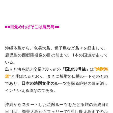
■■目覚めればそこは鹿児島■■
沖縄本島から、奄美大島、種子島など島々を経由して、
鹿児島の西郷隆盛像の目の前まで、1本の国道が走って
いる。
島々と海を結ぶ全長750ｋｍの
「国道58号線」
は
“焼酎海
道”
と呼ばれるとおり、まさに焼酎の伝播ルートそのもの
であり、
日本の焼酎文化のルーツ
を探る絶好の蒸留酒ラ
インといえる道なのである。
沖縄からスタートした焼酎ルーツをたどる旅の最終日3
日目は、奄美大島からフェリーで1泊し鹿児島までのル