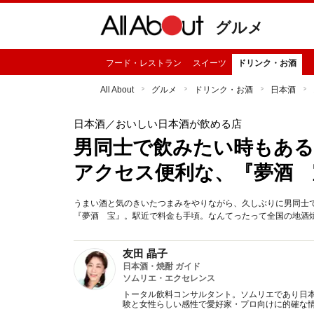
グルメ
フード・レストラン
スイーツ
ドリンク・お酒
All About
グルメ
ドリンク・お酒
日本酒
日本酒
／おいしい日本酒が飲める店
男同士で飲みたい時もあ
アクセス便利な、『夢酒 
うまい酒と気のきいたつまみをやりながら、久しぶりに男同士
『夢酒 宝』。駅近で料金も手頃。なんてったって全国の地酒
友田 晶子
日本酒・焼酎 ガイド
ソムリエ・エクセレンス
トータル飲料コンサルタント。ソムリエであり日本
験と女性らしい感性で愛好家・プロ向けに的確な