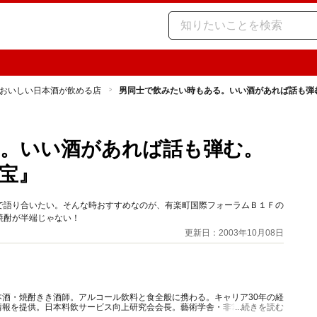
おいしい日本酒が飲める店
男同士で飲みたい時もある。いい酒があれば話も弾
る。いい酒があれば話も弾む。
宝』
で語り合いたい。そんな時おすすめなのが、有楽町国際フォーラムＢ１Ｆの
焼酎が半端じゃない！
更新日：2003年10月08日
酒・焼酎きき酒師。アルコール飲料と食全般に携わる。キャリア30年の経
情報を提供。日本料飲サービス向上研究会会長。藝術学舎・非常勤講師。著
...続きを読む