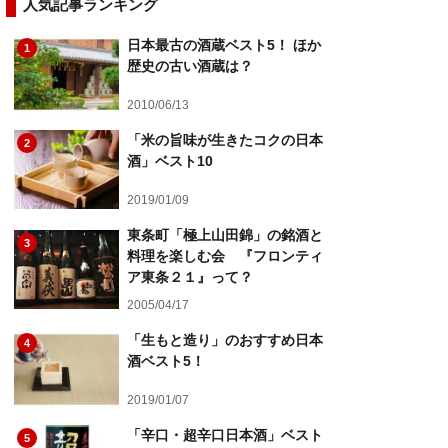
人気記事ランキング
日本最古の酒蔵ベスト5！ ほか
1
歴史の古い酒蔵は？
2010/06/13
「米の旨味が生きたコクの日本
2
酒」ベスト10
2019/01/09
東条町「極上山田錦」の銘酒と
3
料理を楽しむ会 『フロンティ
ア東条２１』って？
2005/04/17
「生もと造り」のおすすめ日本
4
酒ベスト5！
2019/01/07
「辛口・超辛口日本酒」ベスト
5