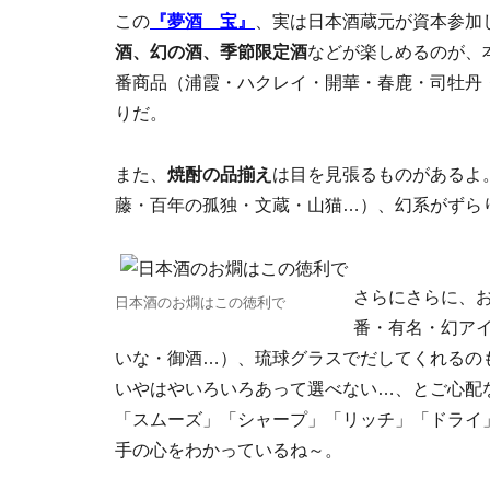
この
『夢酒 宝』
、実は日本酒蔵元が資本参加
酒、幻の酒、季節限定酒
などが楽しめるのが、
番商品（浦霞・ハクレイ・開華・春鹿・司牡丹
りだ。
また、
焼酎の品揃え
は目を見張るものがあるよ
藤・百年の孤独・文蔵・山猫…）、幻系がずら
さらにさらに、
日本酒のお燗はこの徳利で
番・有名・幻ア
いな・御酒…）、琉球グラスでだしてくれるの
いやはやいろいろあって選べない…、とご心配
「スムーズ」「シャープ」「リッチ」「ドライ
手の心をわかっているね～。