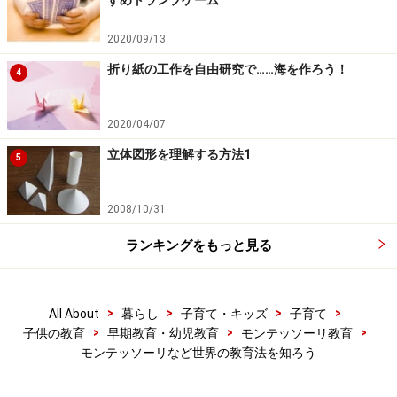
2020/09/13
折り紙の工作を自由研究で……海を作ろう！
4
2020/04/07
立体図形を理解する方法1
5
2008/10/31
ランキングをもっと見る
>
>
>
>
All About
暮らし
子育て・キッズ
子育て
>
>
>
子供の教育
早期教育・幼児教育
モンテッソーリ教育
モンテッソーリなど世界の教育法を知ろう