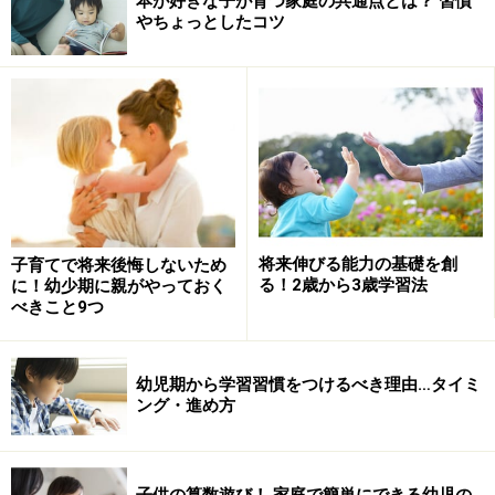
本が好きな子が育つ家庭の共通点とは？ 習慣
やちょっとしたコツ
将来伸びる能力の基礎を創
子育てで将来後悔しないため
る！2歳から3歳学習法
に！幼少期に親がやっておく
べきこと9つ
幼児期から学習習慣をつけるべき理由…タイミ
ング・進め方