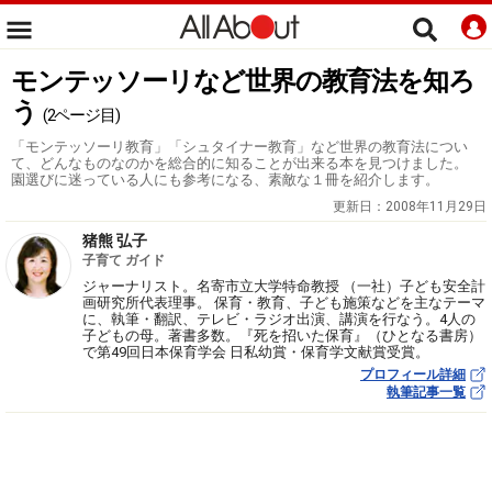
モンテッソーリなど世界の教育法を知ろ
う
(2ページ目)
「モンテッソーリ教育」「シュタイナー教育」など世界の教育法につい
て、どんなものなのかを総合的に知ることが出来る本を見つけました。
園選びに迷っている人にも参考になる、素敵な１冊を紹介します。
更新日：
2008年11月29日
猪熊 弘子
子育て ガイド
ジャーナリスト。名寄市立大学特命教授 （一社）子ども安全計
画研究所代表理事。 保育・教育、子ども施策などを主なテーマ
に、執筆・翻訳、テレビ・ラジオ出演、講演を行なう。4人の
子どもの母。著書多数。『死を招いた保育』（ひとなる書房）
で第49回日本保育学会 日私幼賞・保育学文献賞受賞。
プロフィール詳細
執筆記事一覧