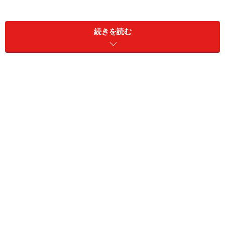
■ベトナム
続きを読む
ベトナムのカレーの種類はあまり多くなく、基本的に見
た目は黄色（ターメリックで色付け）。スープのように
サラッとしており、具は骨付きの鶏肉、アヒル、カモな
どのいずれかにじゃがいもかさつまいもを加えることが
多い。
市場ではさまざまなスパイスが配合されたカレー粉やカ
レーペーストが売られており、これに生のレモングラ
ス、スターアニス、シナモンなどを加えて作ることが多
いが、スパイスを独自に調合して作っている家庭もあ
る。
辛さはココナツミルクがたっぷり入るため、基本的に控
えめ。フランスパンや白いご飯、米麺にかけて食べる。
【 ベトナムカレーが食べられるレストラン 】