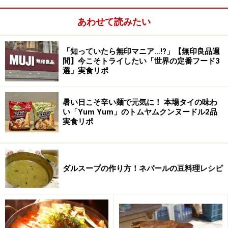
・
都内の有名ベトナム料理店
あわせて読みたい
・
新宿「フォンベト2号店」
「知っていたら無印マニア…!?」【無印良品週
■ミャンマー
間】今こそトライしたい「世界の定番フード3
ミャンマーのカレー（ヒン・・・煮込み料理）はとにか
選」実食リポ
く油が多め。表面に1cmの厚さほども油が浮いていて、
かなり胃にズシッとくる。インド料理の影響を受け、調
暑い日こそ辛い麺で元気に！ 本場タイの味わ
理するときは水を一切加えず野菜の水分のみで仕上げる
い「Yum Yum」のトムヤムクンヌードル2品
実食リポ
ため、比較的濃厚な味わい。辛さは控えめだ。具は肉だ
けでなく、鯰、白身魚、海老などさまざま。
【 ミャンマーカレーが食べられるレストラン 】
ダルスープの作り方！ネパールの豆料理レシピ
・高田馬場 「ルビー」
03-3204-512
豊島区高田3－11－18 11:30～14:30 17:00～
24:00（週末は～05：00） 無休
＜Yahoo!地図情報＞
・
高田馬場 「ノング インレイ」
03-5273-5774