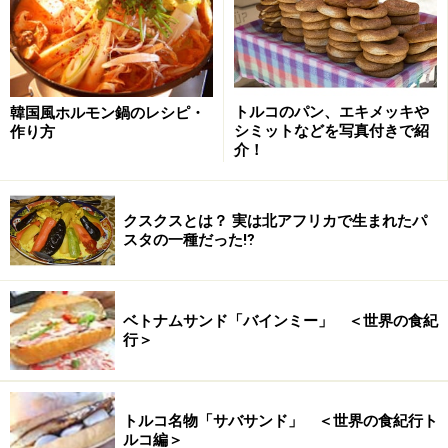
新宿区高田馬場2-19-7タックイレブン高田馬場ビル
1F 12:00～00:00 無休
＜Yahoo!地図情報＞
・
新大久保
「ヤッタナー」
・
恵比寿 「ビルマの竪琴」
03ｰ5420ｰ1686
トルコのパン、エキメッキや
韓国風ホルモン鍋のレシピ・
シミットなどを写真付きで紹
渋谷区恵比寿2－8－13アクセスビル1F 11：30～14：
作り方
介！
00 18：00～23：00 日休
＜Yahoo!地図＞
東南アジアのカレーはまだまだ続きます！
クスクスとは？ 実は北アフリカで生まれたパ
スタの一種だった⁉
※記事内容は執筆時点のものです。最新の内容をご確認くださ
い。
※メニューや料金などのデータは、取材時または記事公開時点で
の内容です。
ベトナムサンド「バインミー」 ＜世界の食紀
行＞
次のページへ
1
/
2
トルコ名物「サバサンド」 ＜世界の食紀行ト
ルコ編＞