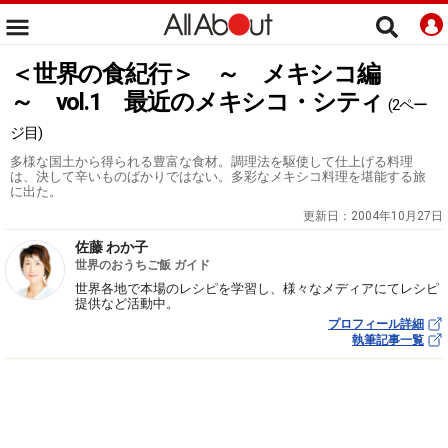
＜世界の食紀行＞ ～ メキシコ編
～ vol.1 最近のメキシコ・シティ
(2ペー
ジ目)
多様な国土から得られる豊富な食材。調理法を駆使して仕上げる料理
は、決して辛いものばかりではない。多彩なメキシコ料理を堪能する旅
に出た。
更新日：
2004年10月27日
佐藤 わか子
世界のおうちご飯 ガイド
世界各地で本場のレシピを学習し、様々なメディアにてレシピ
提供など活動中。
プロフィール詳細
執筆記事一覧