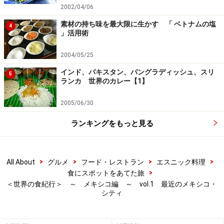
2002/04/06
素材の持ち味を最大限に生かす 「 ベトナムの塩
4
」活用術
2004/05/25
インド、パキスタン、バングラディッシュ、スリ
5
ランカ 世界のカレー【1】
2005/06/30
ランキングをもっと見る
>
>
>
>
All About
グルメ
フード・レストラン
エスニック料理
>
食にスポットをあてた旅
＜世界の食紀行＞ ～ メキシコ編 ～ vol.1 最近のメキシコ・
シティ