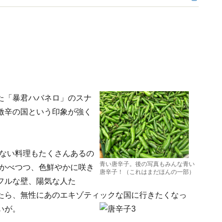
た「暴君ハバネロ」のスナ
激辛の国という印象が強く
くない料理もたくさんあるの
青い唐辛子。後の写真もみんな青い
浮かべつつ、色鮮やかに咲き
唐辛子！（これはまだほんの一部）
フルな壁、陽気な人た
たら、無性にあのエキゾティックな国に行きたくなっ
いが。