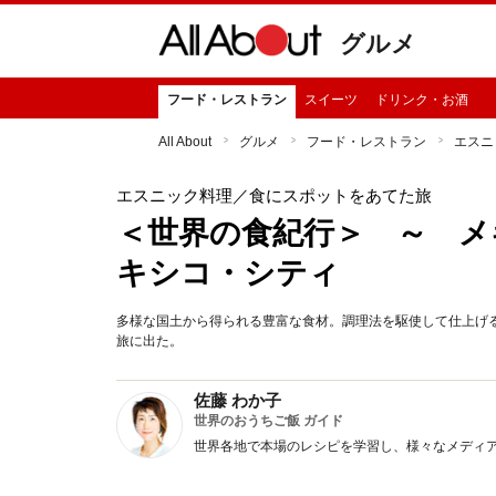
グルメ
フード・レストラン
スイーツ
ドリンク・お酒
All About
グルメ
フード・レストラン
エスニ
エスニック料理
／食にスポットをあてた旅
＜世界の食紀行＞ ～ メキ
キシコ・シティ
多様な国土から得られる豊富な食材。調理法を駆使して仕上げ
旅に出た。
佐藤 わか子
世界のおうちご飯 ガイド
世界各地で本場のレシピを学習し、様々なメディ