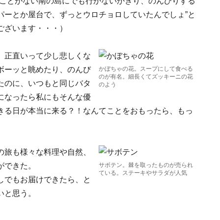
ることがない南の島にでも行かないかぎり、のんびりする
パーとか屋台で、ずっとウロチョロしていたんでしょ”と
ございます・・・）
、正直いって少し悲しくな
ボーッと眺めたり、のんび
かぼちゃの花。スープにして食べる
のが有名。細長くてズッキーニの花
たのに、いつもと同じバタ
のよう
になったら私にもそんな優
きる日が本当に来る？！なんてことをおもったら、もっ
の旅も様々な料理や自然、
ができた。
サボテン。棘を取ったものが売られ
ている。ステーキやサラダが人気
しでもお届けできたら、と
いと思う。