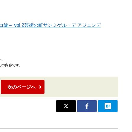
〕
編～ vol.2芸術の町サンミゲル・デ アジェンデ
い。
での内容です。
次のページへ