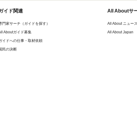
ガイド関連
All Abou
専門家サーチ（ガイドを探す）
All About ニュー
All Aboutガイド募集
All About Japan
ガイドへの仕事・取材依頼
国民の決断