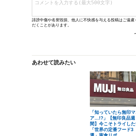
あわせて読みたい
「知っていたら無印マ
ア…!?」【無印良品週
間】今こそトライした
「世界の定番フード3
選」実食リポ