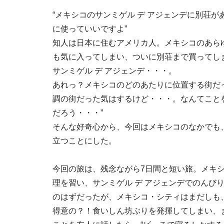
“メキシコのサンミゲル デ アジェンデに別荘
に使っていいですよ”
知人は日本に住むアメリカ人。メキシコのあら
も気に入ってしまい、ついに別荘まで買ってし
サンミゲル デ アジェンデ・・・。
あれっ？メキシコのどのあたりに位置する街だ
調の街だった気はするけど・・・。なんてこと
だろう・・・”
そんな好奇心から、今回はメキシコのなかでも、
立つことにした。
今回の旅は、残念ながら7日間と短い旅。メキ
理を習い、サンミゲル デ アジェンデでのんび
のはずだったが、メキシコ・シティはまだしも、
得意の？！食いしん坊ぶりを発揮してしまい、