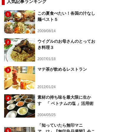
人気記事ランキング
この夏食べたい！各国の汁なし
1
麺ベスト５
2009/08/14
ウイグルのお母さんのとってお
2
き料理３
2007/01/18
マテ茶が飲めるレストラン
3
2012/01/24
素材の持ち味を最大限に生か
4
す 「 ベトナムの塩 」活用術
2004/05/25
「知っていたら無印マニ
5
ア…!?」【無印良品週間】今こ