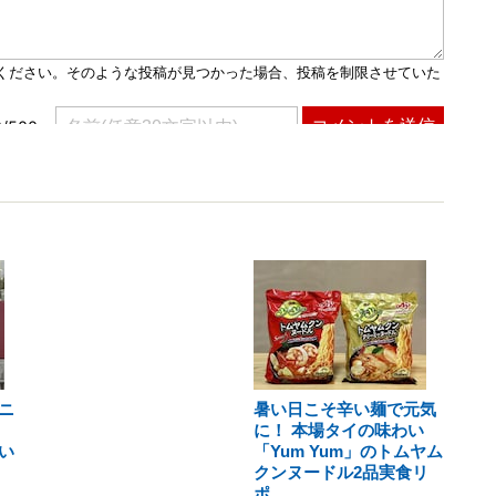
ニ
暑い日こそ辛い麺で元気
に！ 本場タイの味わい
い
「Yum Yum」のトムヤム
クンヌードル2品実食リ
ポ