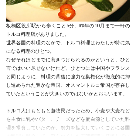
板橋区役所駅から歩くこと5分。昨年の10月まで一軒の
トルコ料理店がありました。
世界各国の料理のなかで、トルコ料理はわたしが特に気
になる料理のひとつ。
なぜそれほどまでに惹きつけられるのかというと、ひと
言ではいい尽せないけれど、ひとつには中国やフランス
と同じように、料理の背後に強力な集権化が徹底的に押
し進められた豊かな帝国、オスマントルコ帝国が存在し
ていたということが大きいのではないかとおもいます。
トルコ人はもともと遊牧民だったため、小麦や大麦など
を主食に乳やバター、チーズなどを蛋白源としていた料
理を常食していたのが、勢力を拡大していくごとに各国