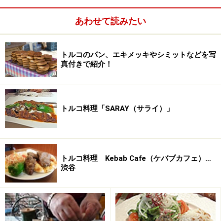
たいという想いを一心に、料理を作り続けていた料理人
がいました。
あわせて読みたい
その想いが伝わったのか、お店がオープンしてまもなく
するとファンがつきはじめたのですが、とある事情でや
トルコのパン、エキメッキやシミットなどを写
むなく閉店。
真付きで紹介！
しかし熱烈なファンの激励のもと、今年の3/5に阿佐ヶ
谷にオープンしました。
トルコ料理「SARAY（サライ）」
今回オープンして1ヶ月たってからご紹介するのに至っ
たのは、思い入れが強いお店ほど慎重にならなくては、
という想いがあったので、少し様子をみることにしたの
です。
トルコ料理 Kebab Cafe（ケバブカフェ）…
（後でそんな心配は無用だったとおもうはめになったの
渋谷
ですが・・・）