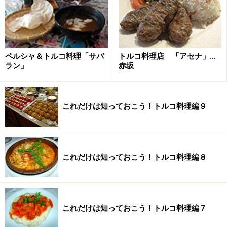
写真右上は、メゼの盛り合わせ（カルシュクメゼ）
写真左下は、トルコ風ラビオリ（マントゥ）
※記事内容は執筆時点のものです。最新の内容をご確認くださ
い。
※メニューや料金などのデータは、取材時または記事公開時点で
ペルシャ＆トルコ料理「サバ
トルコ料理店 「アセナ」…
の内容です。
ラン」
赤坂
次のページへ
1
/
3
これだけは知っておこう！トルコ料理編９
これだけは知っておこう！トルコ料理編８
これだけは知っておこう！トルコ料理編７