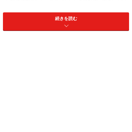
の料理を融合して、贅をつくした王朝料理に発達してい
きました。
オスマントルコ帝国が存在したことによって、モンゴル
続きを読む
料理に近い遊牧民の力強い料理と、ヨーロッパの洗練さ
れた料理のモザイクぶりが、魅惑的で面白い食文化とな
って発達したところにとても興味をそそられます。
トルコ人の食に対する執着心にも共感します。「空腹で
物見遊山するより、食べ過ぎて死ぬほうがまし」という
トルコのことわざを聞いてから、夜寝る前におなかが空
いていたら寝られず、寝床で翌日の3食は何を食べよう
かと考えてから寝るわたしにとって、さらにトルコ料理
に魅了されるようになったのです。
話をとある一軒のトルコ料理店に戻しますが、自国の料
理を愛し、日本人にも本当のトルコ料理を知ってもらい