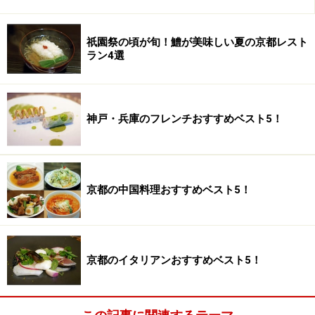
祇園祭の頃が旬！鱧が美味しい夏の京都レスト
ラン4選
店の横には自家菜園畑
店の裏にある自家農園
神戸・兵庫のフレンチおすすめベスト5！
「ヴィラ・アイーダ」では、自家栽培の野菜やハーブを
始め、契約農家打田町宮楠さんの野菜など、「地産地
消」をコンセプトに、田舎町で愉しむ郷土料理（＝真の
京都の中国料理おすすめベスト5！
イタリアン）を、和歌山という地で、再現されていま
す。
京都のイタリアンおすすめベスト5！
自家菜園で採れるオ
太陽の下で緑が眩しい実りをつけ
リーブ
ています。