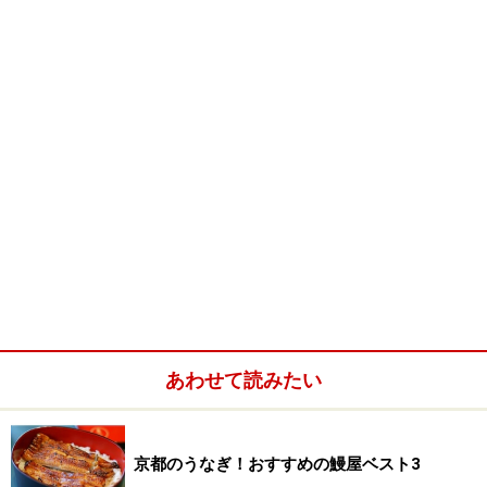
夫婦二人三脚の軌跡
この写真はソレント郊外にある「ドン・アルフォン
ソ」。この店もヴィラや自家菜園が魅力の一軒なので
す。
シェフの小林寛司さんは南イタリアのソレント郊外の高
級店「ドン・アルフォンソ1890」等で修業後帰国、和歌
山の岩出ならではのイタリアン「Ristorante AiDA（リス
トランテ アイーダ）」を開店。その後、マダムの小林有
あわせて読みたい
巳さん（以前大阪にあった「ル・ピリエ」のシェフ）と
ご結婚され、2007年には宿泊可能なヴィラを増築し、レ
京都のうなぎ！おすすめの鰻屋ベスト3
ストランに宿泊施設もついた「Villa AiDA（ヴィラ・アイ