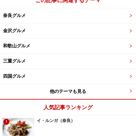
この記事に関連するテーマ
最近は、山形の「アル・ケッチァーノ」を始め、地方だ
からこそ描き出すことの出来る「地産地消」の地元イタ
奈良グルメ
リアンが注目を集めていますが、これは「真のイタリア
ンとは郷土料理にある」という良い意味での原点回帰な
金沢グルメ
のでしょう。日本のイタリアン・シーンも、本場イタリ
和歌山グルメ
ア料理の模倣時代から、いよいよ次世代イタリアン（＝
郷土料理）に転換しつつある、実に素晴らしい流れとい
三重グルメ
えますね。
次ページでは、
野菜満載のコース料理
を御紹介します
四国グルメ
他のテーマも見る
人気記事ランキング
どれも凝ったインテリア
テーブルを華やかに演出する
ばかり
小物達
イ・ルンガ（奈良）
1