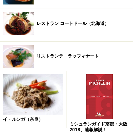
ーダ）」となりました。
レストラン コートドール（北海道）
リストランテ ラッフィナート
イ・ルンガ（奈良）
手書きの案内板が温かみを感
ガーデンにはテラスも
ミシュランガイド京都・大阪
2018、速報解説！
じさせます。
あります。