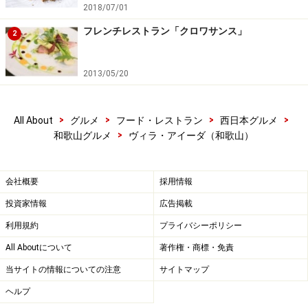
2018/07/01
窓からの日差しが心地良い
白を基調とした内装が落ち
フレンチレストラン「クロワサンス」
2
テーブル席
着きます。
2013/05/20
次ページでは、
野菜満載のコース料理
を御紹介します
※記事内容は執筆時点のものです。最新の内容をご確認くださ
>
>
>
>
All About
グルメ
フード・レストラン
西日本グルメ
い。
>
和歌山グルメ
ヴィラ・アイーダ（和歌山）
次のページへ
1
/
5
会社概要
採用情報
投資家情報
広告掲載
利用規約
プライバシーポリシー
All Aboutについて
著作権・商標・免責
当サイトの情報についての注意
サイトマップ
ヘルプ