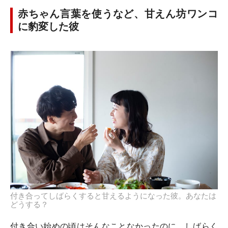
赤ちゃん言葉を使うなど、甘えん坊ワンコ
に豹変した彼
付き合ってしばらくすると甘えるようになった彼。あなたは
どうする？
付き合い始めの頃はそんなことなかったのに、しばらく