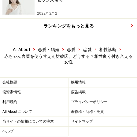
セックス傾向
■運動をさせる
2022/12/12
彼の甘えん坊ワンコスタイルの原因が仕事のストレスや
将来の不安だった場合、彼に運動をさせることが、更生
ランキングをもっと見る
させるために有効な1つの方法です。一緒にスポーツジ
ムに通ったり、今流行りの「ビリーズブートキャンプ」
のDVDをプレゼントするなどして、体を動かすことを薦
>
>
>
>
>
All About
恋愛・結婚
恋愛
恋愛
相性診断
赤ちゃん言葉を使う甘えん坊彼氏、どうする？相性良く付き合える
めましょう。
女性
運動がストレス解消になることはもちろんですが、体を
会社概要
採用情報
動かすことは人間の精神も鍛えます。前向きな思考にな
ったり、考え方がアグレッシブになったりするため、あ
投資家情報
広告掲載
なたに甘えることも少なくなる、というわけです。
利用規約
プライバシーポリシー
All Aboutについて
著作権・商標・免責
■甘えられる前に甘える
当サイトの情報についての注意
サイトマップ
彼が甘えてくる前にあなたが彼に甘えてしまう、という
ヘルプ
のも1つの方法です。私の友人の話ですが、彼と2人でお