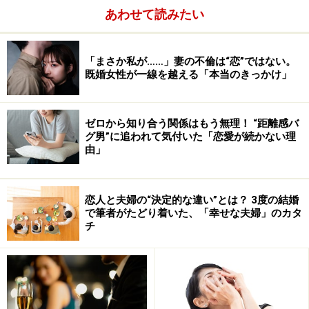
あわせて読みたい
「まさか私が……」妻の不倫は“恋”ではない。
既婚女性が一線を越える「本当のきっかけ」
ゼロから知り合う関係はもう無理！ “距離感バ
グ男”に追われて気付いた「恋愛が続かない理
由」
恋人と夫婦の“決定的な違い”とは？ 3度の結婚
で筆者がたどり着いた、「幸せな夫婦」のカタ
誰にでも通じる恋愛マニュアルなんてないし、意味がな
チ
いけれど、男の心理と真理を知ることは必要だなと思
う。本著から、厳選した「落ちない男を落とす」方法は
主に6つ！