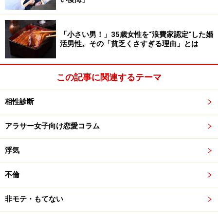
（2）彼に気があるとバレてはいけない
「小さい男！」35歳女性を“浪費家認定”した婚
恋愛対象外の女が自分に気があると確信した瞬間。男の
活男性。その「貧乏くさすぎる理由」とは
心は冷めるのだそう。恋愛対象内にいる女性も同じこ
と。「気があるのかもしれないけど、単なる気まぐれか
この記事に関連するテーマ
もしれない」と思わせるくらいが、男の狩猟本能を刺激
する。
相性診断
（3）彼の価値観や世界観を見極め、心から尊敬して褒
アラサー女子向け恋愛コラム
める
ほとんどの男は、自分の価値観や世界観を認められた
浮気
い、尊敬されたいと思っている。そして、理解者である
女性に愛情を示す傾向にあるのだそう。
不倫
非モテ・もてない
たしかに、これも基本的なこと。ビジネス書にも、相手
に受け入れられたかったら、まずは相手の話をよく聞く