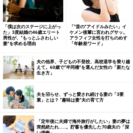
落ちない男を落とす6つの方法
（1）見た目を磨く
「僕は次のステージに上がっ
「“昔の”アイドルみたい」イ
まず、女性が思うよりも、恋愛において「見た目」はと
た」3度結婚の46歳エリート
ケメン後輩に言われグサッ。
男性が、“もっとふさわしい
アラフィフ女性を打ちのめす
ても重要。恋愛に悩む前に見た目を磨くほうが先決だ
妻”を求める理由
「年齢差ワード」
し、好きな男を手に入れることが人生の目的なら、「美
しくなるためには手段を選ばないくらいでちょうどい
夫の他界、子どもの不登校、高校退学を乗り越
い」とまで著者はいう。
えて。60歳で“半同棲”を選んだ女性の「新たな
生き方」
たしかに、男友だちも、「見た目がすべて」的な発言を
する人が多い。何だかんだいって男は美人には弱いし、
夫を沼らせ、ずっと愛され続ける妻の「3要
可愛い子は性格がいいとまで思い込んでいるフシがあ
素」とは？ “趣味は妻”夫の育て方
る。見た目はその人に興味を持てるかどうかのとっかか
りだから、美しければ美しいほどいいのだろう。いわゆ
「定年後に夫婦で海外旅行がしたい」妻の夢は
るイイ男を落としたいのなら、なおさら、その彼と並ん
突然絶たれ……。貯蓄を優先した70歳夫の「深
で釣り合うような容姿は保ちたい。
い後悔」