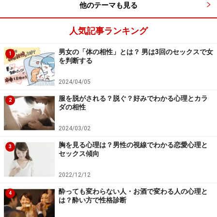
他のテーマも見る
こととあるけれど、聞き上手になって相手の話を聞きだ
したほうが、勝ちだとある。いきなり自己アピールする
人気記事ランキング
よりも、好感をもたれた上で、自己アピールするほうが
何百倍も有効だからだ。聞き上手になって、彼のアイデ
男女の「体の相性」とは？ 男は3回のセックスで女
1
を判断する
ンティティがどこにあるのかを探ってみよう。
2024/04/05
服を脱がされる？脱ぐ？好みでわかる心理とカラ
2
男の最大の味方になること
ダの相性
（4）相手の劣等感と過去の傷をさぐり、慎重に扱う
2024/03/02
好きな男をがっちりとつかむには、彼の長所だけではな
胸を見る心理は？男性の視線でわかる恋愛心理と
3
く、ウィークポイントも知ることが必要だ。なかなか人
セックス傾向
には見せられないものを知り、受け入れることができる
2022/12/12
なら、彼の心の内側に入り込める可能性は高まる。
酔っても変わらない人・お酒で変わる人の心理と
4
は？酔い方で性格診断
（5）中身を磨く