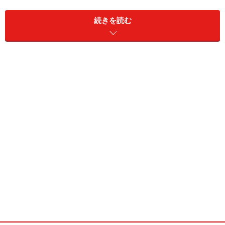
続きを読む
落ちない男の落とし方
酸いも甘いも経験している30女は、とかく物事をあきら
めがちだ。「この仕事を続けていても先は見えてる」と
か、「マンションなんて買ってもソンするだけ」とか、
いつのまにか、ナチュラルに物事を否定している30女は
多い。恋愛だって同じこと。
あきらめない恋を叶えるために……良い方策はないもの
か？ そう思っているときにめぐり逢ったのが、『男が
本当に考えていることを知る方法』だ。男性心理の観点
から「落ちない男を落とす方法」を克明につづっている
名著。この本では、女にとっては、異星人である男とい
う生き物について分かりやすくといてくれていると同時
に、どうすれば、気持ちを惹きつけられるかが分かる。