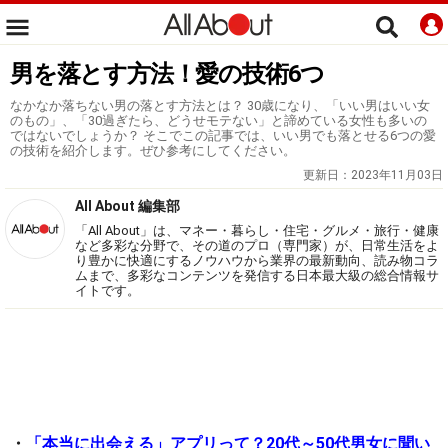
男を落とす方法！愛の技術6つ
なかなか落ちない男の落とす方法とは？ 30歳になり、「いい男はいい女
のもの」、「30過ぎたら、どうせモテない」と諦めている女性も多いの
ではないでしょうか？ そこでこの記事では、いい男でも落とせる6つの愛
の技術を紹介します。ぜひ参考にしてください。
更新日：
2023年11月03日
All About 編集部
「All About」は、マネー・暮らし・住宅・グルメ・旅行・健康
など多彩な分野で、その道のプロ（専門家）が、日常生活をよ
り豊かに快適にするノウハウから業界の最新動向、読み物コラ
ムまで、多彩なコンテンツを発信する日本最大級の総合情報サ
イトです。
・
「本当に出会える」アプリって？20代～50代男女に聞い