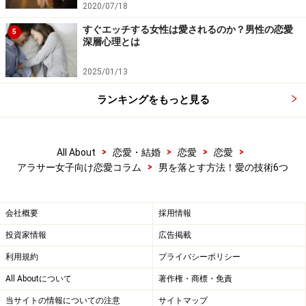
当たり前すぎることだけど、中身とは、英会話や生け花
2020/07/18
を習えば磨けるものではない。男を落とすために重要
すぐエッチする女性は愛されるのか？男性の恋愛
5
な“中身”とは、ずばり、「男心を知る能力」であり、
深層心理とは
「男を受け入れる能力」、ひいては、「男を許す能力」
2025/01/13
だという。
ランキングをもっと見る
ミュージシャンのチャラさんにお会いした時、この「男
（人）を許す能力」の高さを感じた。彼女のように「男
>
>
>
>
All About
恋愛・結婚
恋愛
恋愛
って身勝手だなぁって思うけど、そこが可愛いと思えば
>
アラサー女子向け恋愛コラム
男を落とす方法！愛の技術6つ
いいじゃん！（笑）」と心からいえる女になりたいも
の。それには、人間修行が必要ってこと？
会社概要
採用情報
（6）駆け引き
投資家情報
広告掲載
駆け引きなんてしたくないし、駆け引きしても意味がな
利用規約
プライバシーポリシー
いと思っていたけれど……。「上手に恋愛まで持ち込めな
All Aboutについて
著作権・商標・免責
い女」「都合のいい女になってしまう女性」はたいてい
当サイトの情報についての注意
サイトマップ