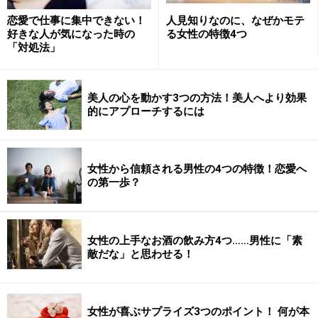
は、ある程度、時間を割いたり相手との関係に責任を持
恋愛で仕事に集中できない！
人見知りなのに、なぜかモテ
ったりすることだから、
彼女しかいない！ と思える人
好きな人が気になった時の
る女性の特徴4つ
「対処法」
じゃないと付き合いたくない
。付き合うと、別れる時も
色々と段取りがあって大変だし、面倒に感じることも多
い」とも。イケメンの偉そうな発言に聞こえなくもない
美人の心を動かす3つの方法！美人へより効果
的にアプローチするには
ですが、ほかにも楽しいことがたくさんある男性の率直
な意見なのだと思います。
女性から信頼される男性の4つの特徴！恋愛へ
女性は、恋をして、相手が振り向いてくれないと、「ほ
の第一歩？
かに好きな人がいるのかも」と、架空の女性をライバル
視したり、勝手に落ち込んで自分磨きに精を出したりし
がちですが、真のライバルは、ファッションや旅行など
女性の上手なお酒の飲み方4つ……男性に「素
彼の趣味という場合も。良い雰囲気なのに、なかなか付
敵だな」と思わせる！
き合うところまでいかない場合は、彼にとって、二人で
過ごすよりも楽しいことがあるのかもしれません。まず
女性が喜ぶサプライズ3つのポイント！ 何が本
は、
彼の時間と気持ちを争うライバルが何（誰）かを、