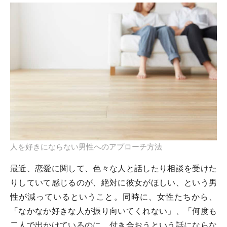
人を好きにならない男性へのアプローチ方法
最近、恋愛に関して、色々な人と話したり相談を受けた
りしていて感じるのが、絶対に彼女がほしい、という男
性が減っているということ。同時に、女性たちから、
「なかなか好きな人が振り向いてくれない」、「何度も
二人で出かけているのに、付き合おうという話にならな