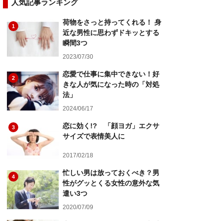
人気記事ランキング
荷物をさっと持ってくれる！ 身
1
近な男性に思わずドキッとする
瞬間3つ
2023/07/30
恋愛で仕事に集中できない！好
2
きな人が気になった時の「対処
法」
2024/06/17
恋に効く!? 「顔ヨガ」エクサ
3
サイズで表情美人に
2017/02/18
忙しい男は放っておくべき？男
4
性がグッとくる女性の意外な気
遣い3つ
2020/07/09