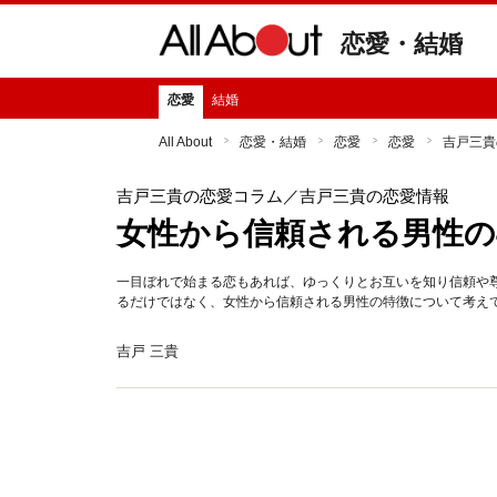
恋愛・結婚
恋愛
結婚
All About
恋愛・結婚
恋愛
恋愛
吉戸三貴
吉戸三貴の恋愛コラム
／吉戸三貴の恋愛情報
女性から信頼される男性の
一目ぼれで始まる恋もあれば、ゆっくりとお互いを知り信頼や
るだけではなく、女性から信頼される男性の特徴について考え
吉戸 三貴