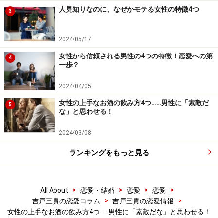
人見知りなのに、なぜかモテる女性の特徴4つ
3
「ワインの知識がある女性は、少しお話しただけでわか
りますが、それをひけらかさずに男性を立てて任せてい
2024/05/17
るのを見ると、素敵なカップルだなと思います」とは、
女性から信頼される男性の4つの特徴！恋愛への第
あるソムリエさんの言葉。
4
一歩？
なるほど！ と感心していたら、こんなことも教えてく
2024/04/05
れました。「男性は女性よりも、フォーマルなレストラ
女性の上手なお酒の飲み方4つ……男性に「素敵だ
5
ンで食事をする機会が少ないんです。10代、20代の頃か
な」と思わせる！
ら家族や恋人に連れられて色々な場所に行く女性と比べ
2024/03/08
ると、5年くらい遅れをとっているかもしれません。で
すから、女性の皆さんにはデートで手加減してあげてほ
ランキングをもっと見る
しいなと思います」。このソムリエさんは、カップルの
席では、男性がかっこよく振る舞えるように細心の注意
>
>
>
>
All About
恋愛・結婚
恋愛
恋愛
を払うのだそうです。大人の女性のたしなみとして、
あ
>
>
吉戸三貴の恋愛コラム
吉戸三貴の恋愛情報
えて男性に頼ったり一緒にお酒を選ぶのを楽しんだりで
女性の上手なお酒の飲み方4つ……男性に「素敵だな」と思わせる！