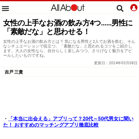
女性の上手なお酒の飲み方4つ……男性に
「素敵だな」と思わせる！
女性の上手なお酒の飲み方とは？ 気になる男性と2人でお酒を飲む。そん
なシチュエーションで役立つ、「素敵だな」と思われるコツをご紹介し
ます。大人の女性なら、自分らしく楽しみつつ、さりげなく魅力をアピ
ールしたいものですね。
更新日：
2024年03月08日
吉戸 三貴
・
「本当に出会える」アプリって？20代～50代男女に聞い
た！ おすすめのマッチングアプリ徹底比較