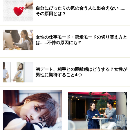
自分にぴったりの気の合う人に出会えない……
その原因とは？
「いつもはキリッとしている女性が、お酒が入って少し
ふわふわっとしている状態はすごくかわいいですね。ほ
んの少し隙を見せてくれると、アプローチしやすくなり
女性の仕事モード・恋愛モードの切り替え方と
ます」（30代男性／営業）
は……不仲の原因にも⁉
初デート、相手との距離感はどうする？女性が
男性に期待すること4つ