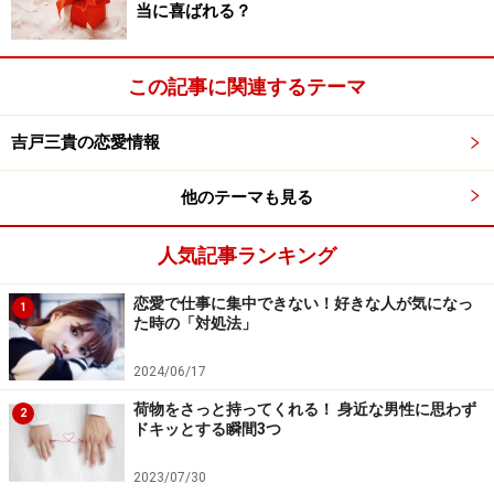
当に喜ばれる？
ってしまいます。体調を見極めつつ、
お酒の種類や量を
うまく調整して何度も化粧室に立つことがないように
し
ましょう。席を離れる時はできるだけスマートに。大き
この記事に関連するテーマ
なバッグを持ってもたもたしないように、サッと取りだ
せるきれいな化粧ポーチを用意しておくと良いですね。
吉戸三貴の恋愛情報
他のテーマも見る
逆に、男性からのアプローチに少し引いてしまった、
延々と自慢話をされて話題を変えたい、という場合に
人気記事ランキング
は、化粧室を口実にパッと席を立って流れを変えるとい
う方法もあります。
恋愛で仕事に集中できない！好きな人が気になっ
1
た時の「対処法」
2024/06/17
3：お酒を選ぶ時の会話も楽しむ
荷物をさっと持ってくれる！ 身近な男性に思わず
2
ドキッとする瞬間3つ
2023/07/30
お酒は選び方も大切。男性との会話も楽しみましょう