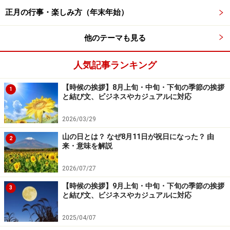
ガイド：
正月の行事・楽しみ方（年末年始）
子供用というと、割れないものをというイメージがあり
ますが、あえて割れる可能性がある本物の和食器に触れ
他のテーマも見る
させる。これは大切なことですね。
人気記事ランキング
小夏・高橋店長：
【時候の挨拶】8月上旬・中旬・下旬の季節の挨拶
1
ええ。割れない食器(プラスチック等)を使っていると、
と結び文、ビジネスやカジュアルに対応
割れないから平気で落としたり乱暴に扱ったりします。
2026/03/29
しかし、そういう扱いをすると本物は割れることをきち
んと教えたほうがいいですし、自分の食器を持つことに
山の日とは？ なぜ8月11日が祝日になった？ 由
2
来・意味を解説
よって、ものを大事にする気持ちや日本の伝統文化を大
事にしようとする心が育まれるのです。
2026/07/27
【時候の挨拶】9月上旬・中旬・下旬の季節の挨拶
3
と結び文、ビジネスやカジュアルに対応
店長セレクト！ご予算１万円贈答セット（男の子用）
2025/04/07
車箸置￥525／車箸￥1,260／乗物飯碗￥1,260／乗物湯呑
￥1,260／乗物小判皿￥1,575／乗物汁椀￥4,515⇒合計