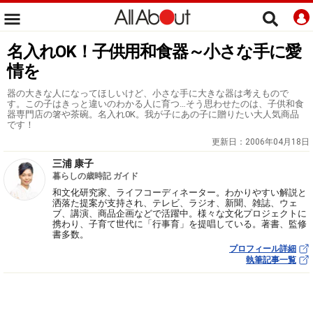
名入れOK！子供用和食器～小さな手に愛
情を
器の大きな人になってほしいけど、小さな手に大きな器は考えもので
す。この子はきっと違いのわかる人に育つ…そう思わせたのは、子供和食
器専門店の箸や茶碗。名入れ0K。我が子にあの子に贈りたい大人気商品
です！
更新日：
2006年04月18日
三浦 康子
暮らしの歳時記 ガイド
和文化研究家、ライフコーディネーター。わかりやすい解説と
洒落た提案が支持され、テレビ、ラジオ、新聞、雑誌、ウェ
ブ、講演、商品企画などで活躍中。様々な文化プロジェクトに
携わり、子育て世代に「行事育」を提唱している。著書、監修
書多数。
プロフィール詳細
執筆記事一覧