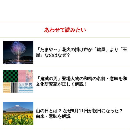
手の大きさに合わせてお箸を選んでいますか？
もっと早く出合っていたらなぁ……とガイドは思いまし
あわせて読みたい
た。姪の1歳の誕生日プレゼントを買いにやってきたの
ですが、既に我が子は母親の背を超えています。出産祝
「たまや～」花火の掛け声が「鍵屋」より「玉
いで高価なブランド洋食器セットも頂戴しましたが、物
屋」なのはなぜ？
心つくまで、日々の食事はお子様用割れない食器で育て
てしまったことを悔やみたくなったからです。
「鬼滅の刃」登場人物の和柄の名前・意味を和
文化研究家が正しく解説！
山の日とは？ なぜ8月11日が祝日になった？
由来・意味を解説