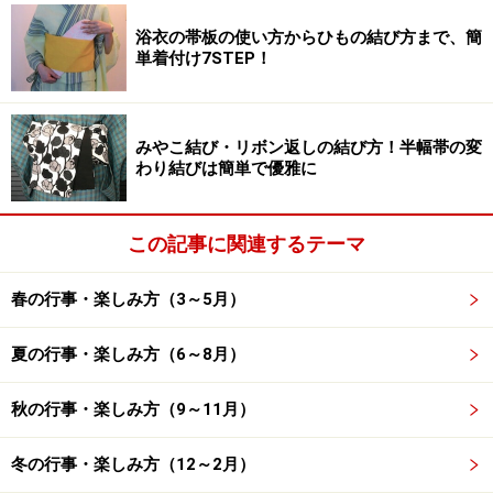
店長セレクト！ご予算5千円贈答セット（女の子用）
浴衣の帯板の使い方からひもの結び方まで、簡
あいうえおシリーズ「か行」仕切りトレー￥2,625／「ゆ」
単着付け7STEP！
箸置￥420／「た」スプーン￥735／「ち」飯碗￥1,050⇒合
計￥4,830
ガイド：
みやこ結び・リボン返しの結び方！半幅帯の変
わり結びは簡単で優雅に
子供用と銘打った専門店はいろいろありますが、食器、
しかも和食器の専門店というのは珍しいですね。
この記事に関連するテーマ
小夏・高橋店長：
大人用の食器は数多くありますが、子供用となるとベビ
春の行事・楽しみ方（3～5月）
ー服売り場の一角や食器売り場に少しあるだけの場合が
夏の行事・楽しみ方（6～8月）
多いと思います。また、日本各地で素晴らしい器がいろ
いろ作られているのに、数多くの商品が一度に見られる
秋の行事・楽しみ方（9～11月）
お店が今まで無かったので、そういう器を皆様にご覧い
ただきながら、じっくりと選んでいただきたいのです。
冬の行事・楽しみ方（12～2月）