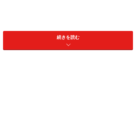
続きを読む
【 INDEX 】
１．毎日使うものだから、本物に触れてほしい
２．
大人気です！名入れサービス
３．
歳時記グッズから臍の緒入れまでありました
もっと早く出合っていたら…と悔やむ前に