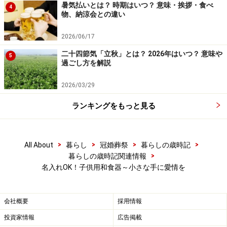
暑気払いとは？ 時期はいつ？ 意味・挨拶・食べ
￥10,395
4
物、納涼会との違い
ガイド：
2026/06/17
そうですね。でも親のほうが割ってしまいそうで……
二十四節気「立秋」とは？ 2026年はいつ？ 意味や
5
過ごし方を解説
小夏・高橋店長：
2026/03/29
お子様に割れるから大事にするように話していたお母様
が割ってしまい、お子様に泣かれて慌てて同じ商品を買
ランキングをもっと見る
いに来られた方が何名かいらっしゃいます（笑）。
ガイド：
>
>
>
>
All About
暮らし
冠婚葬祭
暮らしの歳時記
>
暮らしの歳時記関連情報
その気持ちよくわかります。親のほうもそうやって成長
名入れOK！子供用和食器～小さな手に愛情を
するんです（笑）。
会社概要
採用情報
また、
自分の器に名前を入れてくれるサービスが大人気
投資家情報
広告掲載