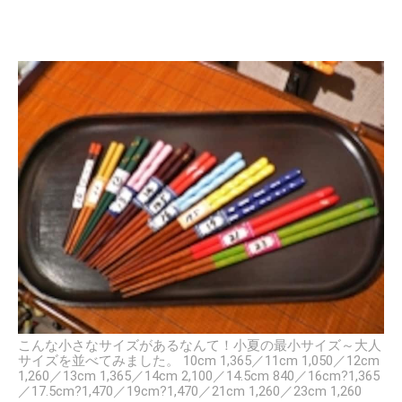
こんな小さなサイズがあるなんて！小夏の最小サイズ～大人
サイズを並べてみました。 10cm 1,365／11cm 1,050／12cm
1,260／13cm 1,365／14cm 2,100／14.5cm 840／16cm?1,365
／17.5cm?1,470／19cm?1,470／21cm 1,260／23cm 1,260