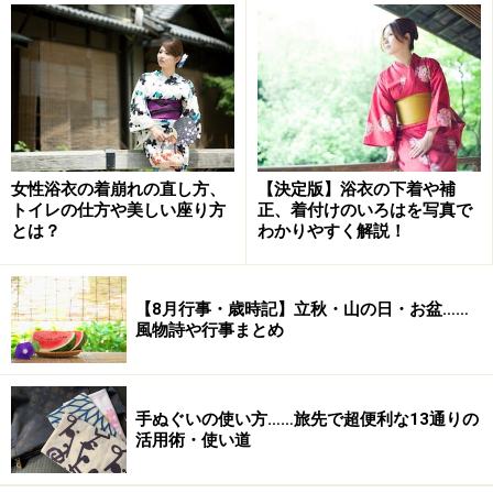
子供和食器専門店 小夏には、全国の陶磁器や工芸品産
女性浴衣の着崩れの直し方、
【決定版】浴衣の下着や補
地、作家もの、小夏オリジナル商品が所狭しと並んでい
トイレの仕方や美しい座り方
正、着付けのいろはを写真で
ます。しかも、巷で見る子供用食器よりもずっと小さな
とは？
わかりやすく解説！
サイズまで揃っており、バリエーションも豊富で目移り
するばかり。まずは高橋店長にお話を伺ってみましょ
【8月行事・歳時記】立秋・山の日・お盆……
う。
風物詩や行事まとめ
手ぬぐいの使い方……旅先で超便利な13通りの
活用術・使い道
本物は割れる。だから学べる。