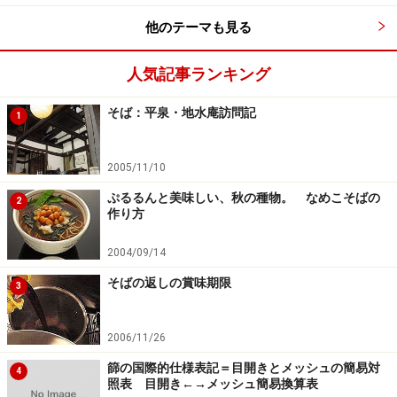
他のテーマも見る
人気記事ランキング
そば：平泉・地水庵訪問記
1
2005/11/10
ぷるるんと美味しい、秋の種物。 なめこそばの
2
作り方
2004/09/14
そばの返しの賞味期限
3
2006/11/26
篩の国際的仕様表記＝目開きとメッシュの簡易対
4
照表 目開き←→メッシュ簡易換算表