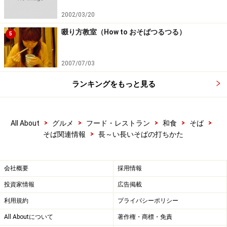
2002/03/20
啜り方教室（How to おそばつるつる）
5
2007/07/03
ランキングをもっと見る
>
>
>
>
>
All About
グルメ
フード・レストラン
和食
そば
>
そば関連情報
長～い長いそばの打ちかた
会社概要
採用情報
投資家情報
広告掲載
利用規約
プライバシーポリシー
All Aboutについて
著作権・商標・免責