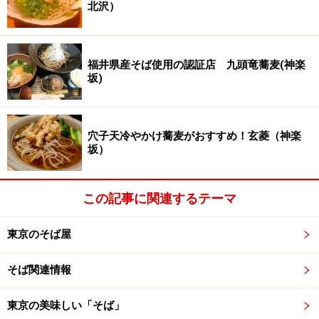
北沢）
福井県産そば使用の認証店 九頭竜蕎麦(神楽
坂)
穴子天冷やかけ蕎麦がおすすめ！玄菱（神楽
坂）
この記事に関連するテーマ
東京のそば屋
そば関連情報
東京の美味しい「そば」