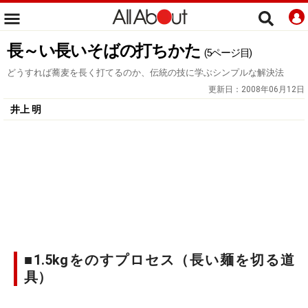
長～い長いそばの打ちかた
(5ページ目)
どうすれば蕎麦を長く打てるのか、伝統の技に学ぶシンプルな解決法
更新日：
2008年06月12日
井上 明
■1.5kgをのすプロセス（長い麺を切る道
具）