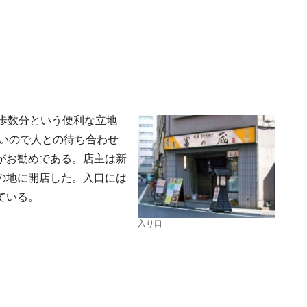
歩数分という便利な立地
近いので人との待ち合わせ
がお勧めである。店主は新
の地に開店した。入口には
ている。
入り口