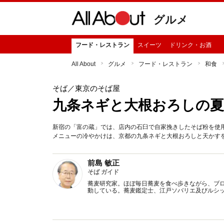
グルメ
フード・レストラン
スイーツ
ドリンク・お酒
All About
グルメ
フード・レストラン
和食
そば
／東京のそば屋
九条ネギと大根おろしの夏
新宿の「富の蔵」では、店内の石臼で自家挽きしたそば粉を使
メニューの冷やかけは、京都の九条ネギと大根おろしと天かす
前島 敏正
そば ガイド
蕎麦研究家。ほぼ毎日蕎麦を食べ歩きながら、ブ
動している。蕎麦鑑定士、江戸ソバリエ及びルシッ