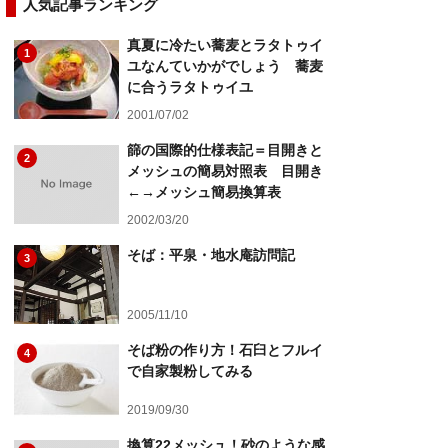
人気記事ランキング
真夏に冷たい蕎麦とラタトゥイ
1
ユなんていかがでしょう 蕎麦
に合うラタトゥイユ
2001/07/02
篩の国際的仕様表記＝目開きと
2
メッシュの簡易対照表 目開き
←→メッシュ簡易換算表
2002/03/20
そば：平泉・地水庵訪問記
3
2005/11/10
そば粉の作り方！石臼とフルイ
4
で自家製粉してみる
2019/09/30
換算22メッシュ！砂のような感