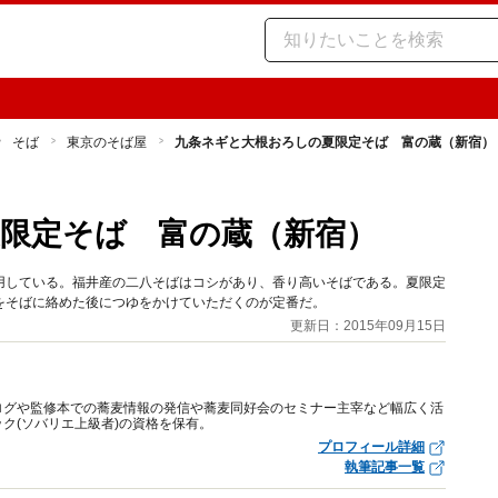
そば
東京のそば屋
九条ネギと大根おろしの夏限定そば 富の蔵（新宿）
限定そば 富の蔵（新宿）
用している。福井産の二八そばはコシがあり、香り高いそばである。夏限定
をそばに絡めた後につゆをかけていただくのが定番だ。
更新日：2015年09月15日
ログや監修本での蕎麦情報の発信や蕎麦同好会のセミナー主宰など幅広く活
ク(ソバリエ上級者)の資格を保有。
プロフィール詳細
執筆記事一覧