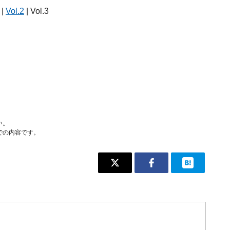
|
Vol.2
| Vol.3
い。
での内容です。