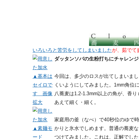
いろいろと苦労をしてしまいました
が、茹でて
ダッタンソバの生粉打ちにチャレンジ
▲基本は
今回は、多少のロスが出てしまいまし
セイロで
くいようにしてみました。1mm角位
す 画像
八蕎麦は1.2-1.3mm以上の角が
拡大
あえて細く・細く。
家庭用の釜（なべ）で40秒位のゆで
▲素麺モ
かりと氷水でしめます。普通の蕎麦な
ード
つけてみました。これは、正解でした