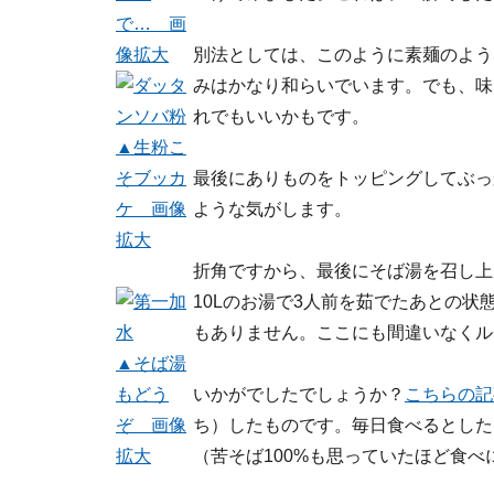
で… 画
像拡大
別法としては、このように素麺のよう
みはかなり和らいでいます。でも、味
れでもいいかもです。
▲生粉こ
そブッカ
最後にありものをトッピングしてぶっ
ケ 画像
ような気がします。
拡大
折角ですから、最後にそば湯を召し上
10Lのお湯で3人前を茹でたあとの
もありません。ここにも間違いなくル
▲そば湯
もどう
いかがでしたでしょうか？
こちらの記
ぞ 画像
ち）したものです。毎日食べるとした
拡大
（苦そば100%も思っていたほど食