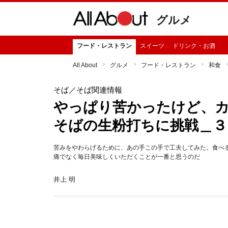
グルメ
フード・レストラン
スイーツ
ドリンク・お酒
All About
グルメ
フード・レストラン
和食
そば
／そば関連情報
やっぱり苦かったけど、
そばの生粉打ちに挑戦＿３
苦みをやわらげるために、あの手この手で工夫してみた。食べ
痛でなく毎日美味しくいただくことが一番と思うのだ
井上 明