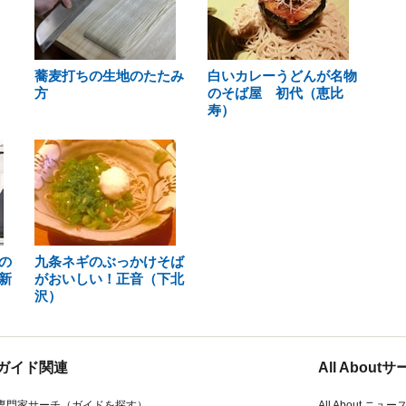
蕎麦打ちの生地のたたみ
白いカレーうどんが名物
方
のそば屋 初代（恵比
寿）
の
九条ネギのぶっかけそば
新
がおいしい！正音（下北
沢）
ガイド関連
All Abou
専門家サーチ（ガイドを探す）
All About ニュー