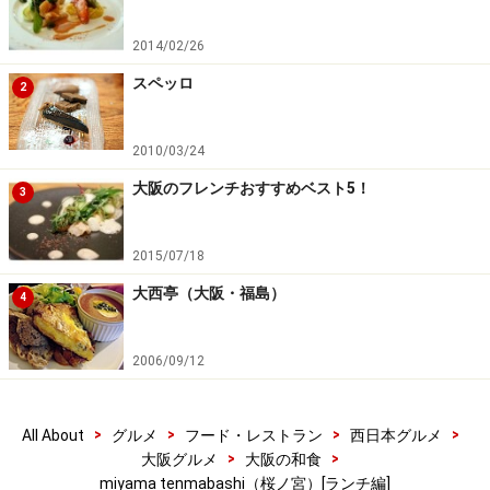
2014/02/26
スペッロ
2
2010/03/24
大阪のフレンチおすすめベスト5！
3
2015/07/18
大西亭（大阪・福島）
4
2006/09/12
>
>
>
>
All About
グルメ
フード・レストラン
西日本グルメ
>
>
大阪グルメ
大阪の和食
miyama tenmabashi（桜ノ宮）[ランチ編]