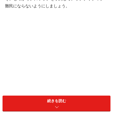
難民にならないようにしましょう。
さて、今回もお花見スポットご近所ランチシリーズで
続きを読む
す。第１弾はホテルニューオータニ大阪の「
フランス料
理 サクラ
」でした。第２弾としてご紹介するのは創作