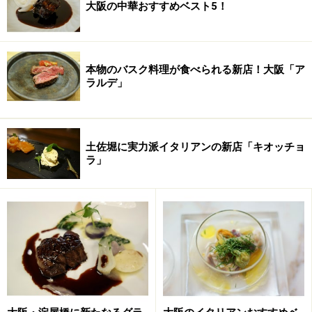
大阪の中華おすすめベスト5！
本物のバスク料理が食べられる新店！大阪「ア
ラルデ」
土佐堀に実力派イタリアンの新店「キオッチョ
ラ」
お弁当の前にはお造りもいただけます
次に、鯛とイカの造りが。引締まった身の鯛やイカは、