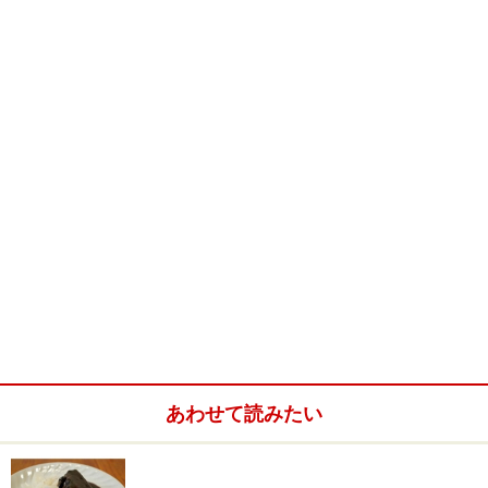
和食の「
miyama tenmabashi（ミヤマ テンマバ
シ）
」。こちらでは現在、土日のランチ限定で花見弁当
（2,000円）がいただけます。
このお値段で、これもこれも…
豆腐の桃色が心に春を運ぶ吸い物
席に着くと、まず出されるのが吸い物。ほんのりとピン
クに色づいた自家製の豆腐が浮かんでいます。口に含む
と、上品な出汁とともに爽やかな梅の香りがふわっと広
あわせて読みたい
がり、「また春がやって来たんだな」と、季節を感じさ
せてくれます。