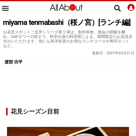
miyama tenmabashi（桜ノ宮）[ランチ編]
お花見スポットご近所シリーズ第２弾は、創作和食。都会の喧騒を離
れ、OAPタワーの前まで。料亭出身の料理長による、期間限定のお花見弁
当がいただけます。他にも和洋折衷のお得なランチコースや寿司セット
など。
更新日：
2007年03月21日
渡部 功平
花見シーズン目前