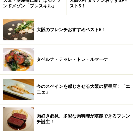
大阪・淀屋橋に新たなるグラ
大阪のイタリアンおすすめベ
さすがに極上！ とまではいかないまでも、このお値段
ンドメゾン「プレスキル」
スト5！
でいただけるものとしては充分。イカの甘味もしっかり
ありました。添えられている透明のものは海藻めん。昆
布やワカメなどの表面にある、ぬるっとしたものを固め
大阪のフレンチおすすめベスト5！
たもの。ノンカロリーで、味はありませんが、プチプチ
と弾ける食感が楽しい。
タベルナ・デッレ・トレ・ルマーケ
次ページでは
お花見弁当の中身
をご紹介。
※記事内容は執筆時点のものです。最新の内容をご確認くださ
い。
※メニューや料金などのデータは、取材時または記事公開時点で
今のスペインを感じさせる大阪の新星店！「エ
の内容です。
ニェ」
次のページへ
1
/
2
肉好き必見、多彩な肉料理が堪能できるフレン
チ誕生！