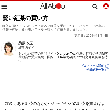
賢い紅茶の買い方
紅茶を買いにいったらどうする？紅茶を手にしたら、パッケージの裏の
情報を確認。食品表示ラベルを読んで紅茶を買いましょう。
更新日：
2006年11月14日
桑原 珠玉
紅茶 ガイド
おいしい紅茶の専門サイトOrangery Tea 代表。紅茶の学術研究
奨励賞の受賞実績・国際O-CHA学術会議での研究発表実績も持
つ
プロフィール詳細
執筆記事一覧
数多くある紅茶のなかからいったいどの紅茶を買えばよ