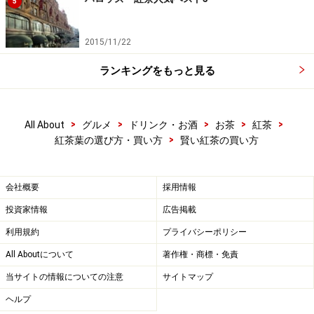
5
私たちは紅茶を買ってもすぐに使用するとは限りませ
2015/11/22
ん。だからこそ賞味期限まで十分な期間がある紅茶を選
びたいですね。
ランキングをもっと見る
日本紅茶協会では開封後の紅茶は、缶入りリーフでは約
３ヶ月、紙製ティーバッグでは約2ヶ月くらいを目途に
>
>
>
>
>
All About
グルメ
ドリンク・お酒
お茶
紅茶
消費することが望ましいとしています。これらのことも
>
紅茶葉の選び方・買い方
賢い紅茶の買い方
考慮して紅茶を購入する際の参考にしてみてください。
会社概要
採用情報
便利なティーバッグ、でも使い方はしっか
投資家情報
広告掲載
り考えて
利用規約
プライバシーポリシー
ティーバッグの保存性・密閉性は？
All Aboutについて
著作権・商標・免責
当サイトの情報についての注意
サイトマップ
ティーバッグは利便性も優れることから多く使用されて
ヘルプ
います。ただ、賞味期限は未開封の状態でもルースティ