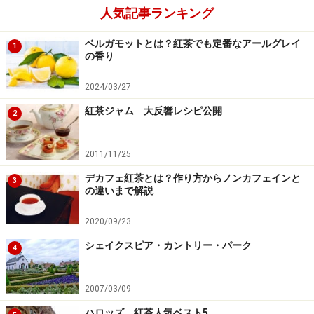
賞味期限とは適切な保存方法を守れば、食品の品質が十
人気記事ランキング
分に保たれて、おいしくいただける期限です。1997年4
ベルガモットとは？紅茶でも定番なアールグレイ
1
月1日から製造年月日表示がなくなり、期限表示となり
の香り
ましたので、私たちが紅茶を買うときにはこの表示をし
2024/03/27
っかり確認しておかなければなりません。紅茶を購入す
る場合でも賞味期限はもっとも気になるところです。
紅茶ジャム 大反響レシピ公開
2
缶入りやアルミパックのルースティー（リーフ）、密閉
2011/11/25
性に優れた個包装のティーバッグの場合、製造日から約
デカフェ紅茶とは？作り方からノンカフェインと
3
3年後に賞味期限が設定され、紙製ティーバッグではも
の違いまで解説
う少し早く、製造日から約2年後に賞味期限が設定され
2020/09/23
ているようです。
シェイクスピア・カントリー・パーク
4
紅茶を買う際は賞味期限を必ず確認し、自分がどれくら
いの量をどれくらいの期間で消費できるか考えて購入す
2007/03/09
るのが良いかと思います。
ハロッズ 紅茶人気ベスト5