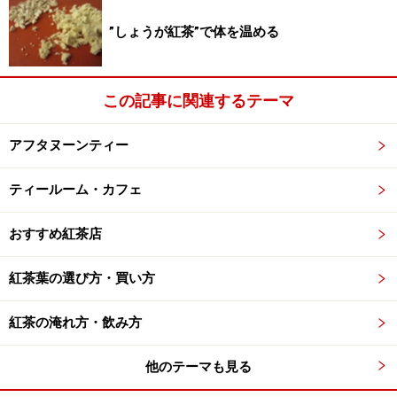
”しょうが紅茶”で体を温める
パッケージの裏には情報がいっぱい。
賞味期限
について。
この記事に関連するテーマ
これは未開封の状態での期限を意味しています。
賞味期限表示については一般にこのような基準がありま
アフタヌーンティー
す。年月または年月日で表示。
（１）製造日から賞味期限までの期間が3ヶ月以内のも
ティールーム・カフェ
のは「年月日」で表示。
おすすめ紅茶店
（２）製造日から賞味期限までの期間が3ヶ月を超える
ものについては「年月日」または「年月」で表示。
紅茶葉の選び方・買い方
このことから、紅茶は製造されてから数年の賞味期限が
あるため年月で表示されています。昨年購入した紅茶に
紅茶の淹れ方・飲み方
は年月日が記載されていたものも多く見られたのです
が、今年は年月で表示されている商品がほとんどです。
他のテーマも見る