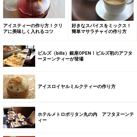
原材料名
について。
使用される原材料のすべてを量の多い順から表示。紅茶
の場合は「茶」あるいは「紅茶」と表示されています。
アイスティーの作り方！クリ
好きなスパイスをミックス！
アに美味しく入れるコツ
簡単マサラチャイの作り方
紅茶以外のフレーバーが施され、日本で使用しても良い
香料である場合、一般的には香料という一括名表示が認
められています。また、香料ではなく果実や花びらが含
ビルズ（bills）銀座OPEN！ビルズ初のアフタ
まれている場合は、具体的な名称（オレンジピール、ヤ
ーヌーンティーが登場
グルマギクの花など）が使用量の多い順から記載されま
す。
アイスロイヤルミルクティーの作り方
原料原産地名
について。
例えばブレンド紅茶の場合、原料原産地名（原産国名）
にインド、スリランカと記載されていれば、インド産紅
ホテルメトロポリタン丸の内 アフタヌーンテ
茶のほうがスリランカ産紅茶より多くブレンドされてい
ィー
るとわかります。