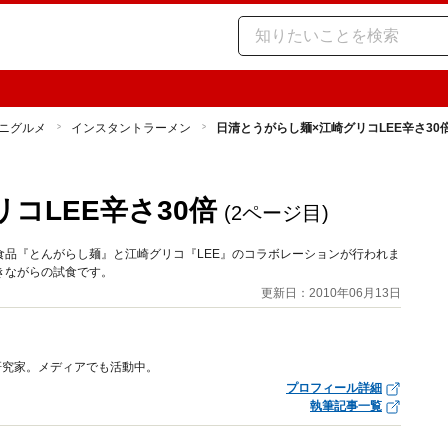
ニグルメ
インスタントラーメン
日清とうがらし麺×江崎グリコLEE辛さ30
コLEE辛さ30倍
(2ページ目)
品『とんがらし麺』と江崎グリコ『LEE』のコラボレーションが行われま
きながらの試食です。
更新日：2010年06月13日
研究家。メディアでも活動中。
プロフィール詳細
執筆記事一覧