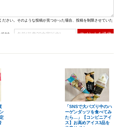
買
「SNSで大バズり中のハ
ン
ーゲンダッツを食べてみ
定
たら…」【コンビニアイ
音
ス】お高めアイス3品を