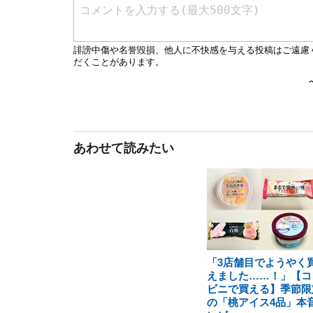
あわせて読みたい
「3店舗目でようやく
えました……！」【コ
ビニで買える】季節限
の「桃アイス4品」本