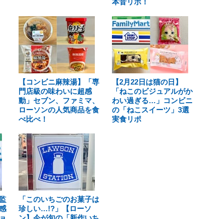
本音リポ！
【コンビニ麻辣湯】「専
【2月22日は猫の日】
門店級の味わいに超感
「ねこのビジュアルがか
動」セブン、ファミマ、
わい過ぎる…」コンビニ
ローソンの人気商品を食
の「ねこスイーツ」3選
べ比べ！
実食リポ
監
「このいちごのお菓子は
感
珍しい…!?」【ローソ
ョ
ン】今が旬の「新作いち