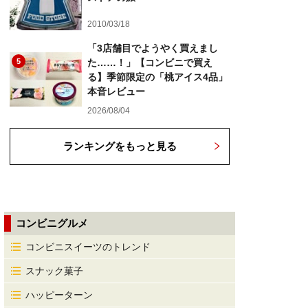
2010/03/18
「3店舗目でようやく買えまし
5
た……！」【コンビニで買え
る】季節限定の「桃アイス4品」
本音レビュー
2026/08/04
ランキングをもっと見る
コンビニグルメ
コンビニスイーツのトレンド
スナック菓子
ハッピーターン