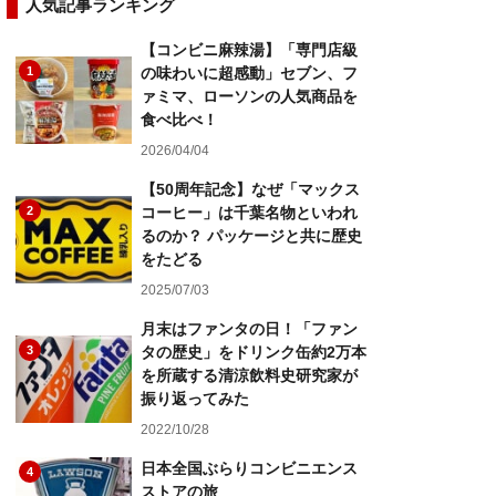
人気記事ランキング
【コンビニ麻辣湯】「専門店級
1
の味わいに超感動」セブン、フ
ァミマ、ローソンの人気商品を
食べ比べ！
2026/04/04
【50周年記念】なぜ「マックス
2
コーヒー」は千葉名物といわれ
るのか？ パッケージと共に歴史
をたどる
2025/07/03
月末はファンタの日！「ファン
3
タの歴史」をドリンク缶約2万本
を所蔵する清涼飲料史研究家が
振り返ってみた
2022/10/28
日本全国ぶらりコンビニエンス
4
ストアの旅