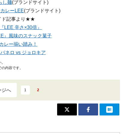
らし麺
(ブランドサイト)
カレーLEE
(ブランドサイト)
イド記事より★★
LEE 辛さ×30倍』
EE』風味のスナック菓子
カレー揃い踏み！
バネロ vs ジョロキア
い。
での内容です。
ージへ
1
2