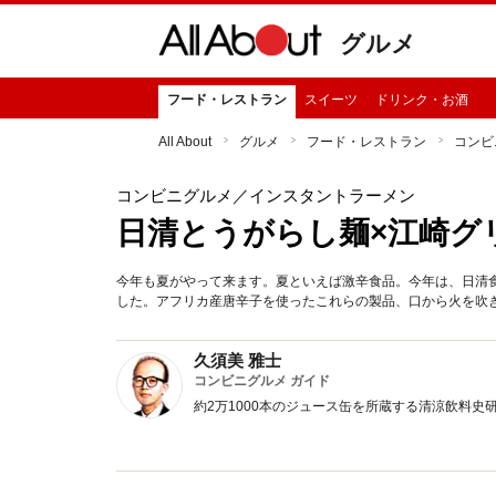
グルメ
フード・レストラン
スイーツ
ドリンク・お酒
All About
グルメ
フード・レストラン
コンビ
コンビニグルメ
／インスタントラーメン
日清とうがらし麺×江崎グリ
今年も夏がやって来ます。夏といえば激辛食品。今年は、日清食
した。アフリカ産唐辛子を使ったこれらの製品、口から火を吹
久須美 雅士
コンビニグルメ ガイド
約2万1000本のジュース缶を所蔵する清涼飲料史