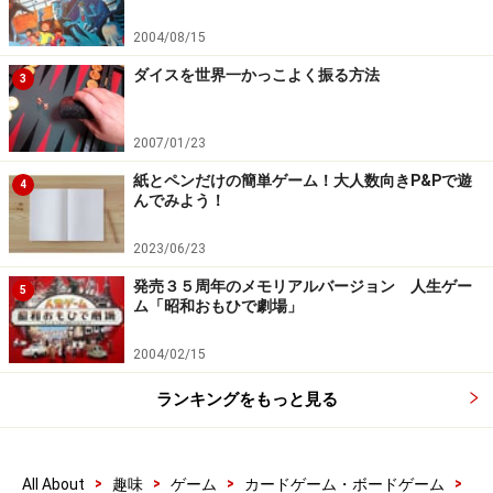
2004/08/15
ダイスを世界一かっこよく振る方法
3
2007/01/23
紙とペンだけの簡単ゲーム！大人数向きP&Pで遊
4
んでみよう！
2023/06/23
発売３５周年のメモリアルバージョン 人生ゲー
5
ム「昭和おもひで劇場」
2004/02/15
ランキングをもっと見る
>
>
>
>
All About
趣味
ゲーム
カードゲーム・ボードゲーム