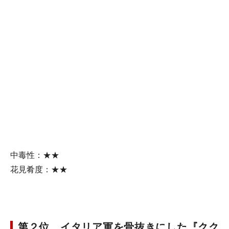
中毒性：★★
花見肴度：★★
第２位 イタリア軍を骨抜きにした『クク