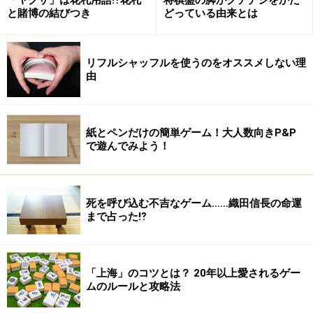
「ヤクザ」は花札用語⁉花札
将棋盤の脚がクチナシをかた
と賭博の結びつき
どっている由来とは
リフルシャッフルを使うのをオススメしない理
由
紙とペンだけの簡単ゲーム！大人数向きP&P
で遊んでみよう！
死を呼び込む不吉なゲーム……織田信長の命運
まで占った⁉︎
「上海」のコツとは？ 20年以上愛されるゲー
ムのルールと攻略法