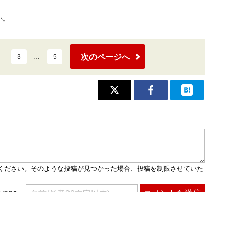
い。
次のページへ
3
…
5