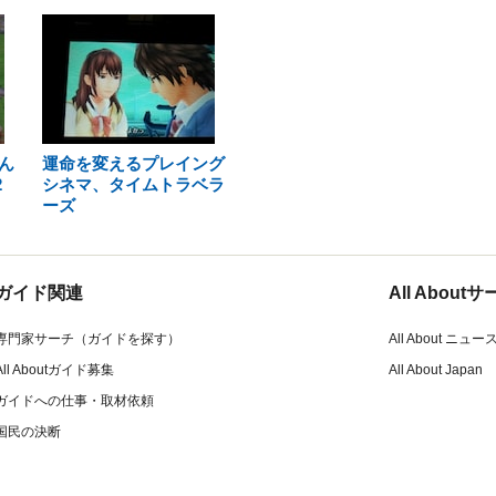
ん
運命を変えるプレイング
2
シネマ、タイムトラベラ
ーズ
ガイド関連
All Abou
専門家サーチ（ガイドを探す）
All About ニュー
All Aboutガイド募集
All About Japan
ガイドへの仕事・取材依頼
国民の決断