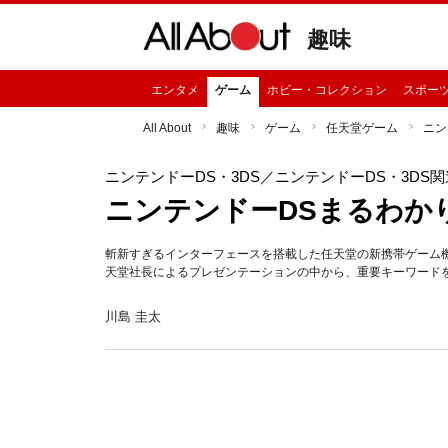
趣味
エンタメ
ゲーム
ホビー・コレクション
スポー
All About
趣味
ゲーム
任天堂ゲーム
ニン
ニンテンドーDS・3DS
／ニンテンドーDS・3DS
ニンテンドーDSまるわか
斬新すぎるインターフェースを搭載した任天堂の新携帯ゲーム機
天堂社長によるプレゼンテーションの中から、重要キーワード
川島 圭太