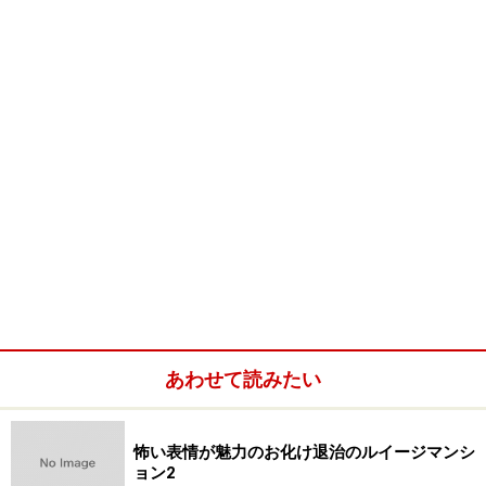
新職業「
ペット
」。冒険者のためとあらば、その身を挺して庇って
くれる忠義深い獣。もはや職業じゃないとか、ペットにしてもデカ
すぎるとか、そんな細かいことも気にならなくなるくらい、心強い
仲間です。
前作からの職業「
ソードマン
」。扱える武器や防具が豊富で、つね
にバランスよく戦うことができる。RPGなら、やっぱり剣士は外せ
ない？！
あわせて読みたい
怖い表情が魅力のお化け退治のルイージマンシ
ョン2
仲間の盾となる「
パラディン
」。戦闘中の防御力を上げるさまざま