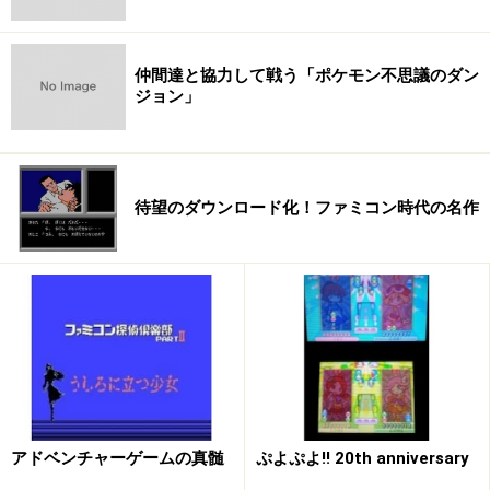
なスキルを習得する。ちなみにパラディンの女の子は、
前作の攻略
本の表紙
になったり、
フィギュアも発売される
ほどの人気。
仲間達と協力して戦う「ポケモン不思議のダン
ジョン」
樹海の狩人「
レンジャー
」。一撃必殺の弓術に長けているほか、常
待望のダウンロード化！ファミコン時代の名作
人を上回るスピードで仲間の危機を救ってくれる。
錬金術の学士「
アルケミスト
」。一般的なRPGでいう魔法使い。
火・氷・雷という3つの属性攻撃を使いこなして、敵の弱点を突く
のだ！
アドベンチャーゲームの真髄
ぷよぷよ!! 20th anniversary