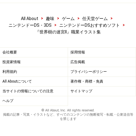
この記事でご紹介したイラストは、各職業に4パターンずつ用意さ
れているうちの一例です。能力に差はないので、外見はお好みで選
>
>
>
>
All About
趣味
ゲーム
任天堂ゲーム
びましょう！
>
>
ニンテンドーDS・3DS
ニンテンドーDSおすすめソフト
『世界樹の迷宮II』職業イラスト集
【関連記事】 『世界樹の迷宮』という名作、知ってま
す？>>
会社概要
採用情報
投資家情報
広告掲載
※記事内容は執筆時点のものです。最新の内容をご確認くださ
利用規約
プライバシーポリシー
い。
All Aboutについて
著作権・商標・免責
当サイトの情報についての注意
サイトマップ
【編集部おすすめの購入サイト】
ヘルプ
Amazonでニンテンドー DS・3DS のゲームをチェ
© All About, Inc. All rights reserved.
掲載の記事・写真・イラストなど、すべてのコンテンツの無断複写・転載・公衆送信等
ック！
を禁じます
楽天市場でニンテンドー DS・3DS のゲームをチェ