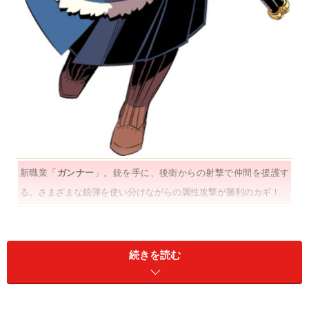
新職業「
ガンナー
」。銃を手に、後衛からの射撃で仲間を援護す
る。さまざまな銃弾を使い分けながらの属性攻撃が勝利のカギ！
続きを読む
新職業「
ドクトルマグス
」。はるか古の巫術の探求者。人体の仕組
みを研究しており、回復から攻撃まで幅広くサポートしてくれる。