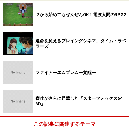
長鞭の狩人「
ダークハンター
」。彼らのスキルはクセのあるものが
２から始めてもぜんぜんOK！電波人間のRPG2
多く、うまく使いこなせれば戦術の幅が格段に広がっていく。
運命を変えるプレイングシネマ、タイムトラベ
ラーズ
吟遊詩人「
バード
」。戦闘のスキルは持たないが、後方支援のエキ
スパート。パーティのムードメーカーになってくれそうなタイプで
す。
ファイアーエムブレムー覚醒ー
異国からの戦士「
ブシドー
」。カタナによる攻撃は苛烈だが、死を
傑作がさらに昇華した『スターフォックス64
3D』
美徳とする精神性を持つため防御は手薄なのだろうか？ 攻撃こそ
最大の防御なり！
この記事に関連するテーマ