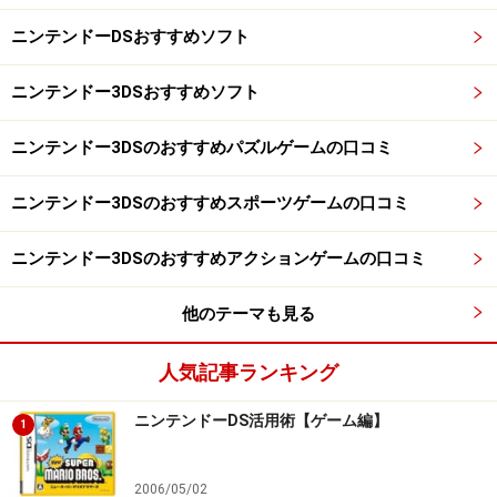
ニンテンドーDSおすすめソフト
禁断の術師「
カースメーカー
」。呪いの言葉で敵の意思や生死を操
ニンテンドー3DSおすすめソフト
る。習得には呪われた才能が必要？
ニンテンドー3DSのおすすめパズルゲームの口コミ
ニンテンドー3DSのおすすめスポーツゲームの口コミ
最後にご紹介するのが、（個人的に）いちばん人気の「
メディッ
ク
」。医術でパーティの治療回復を担う衛生士。戦闘で傷つく仲間
ニンテンドー3DSのおすすめアクションゲームの口コミ
のために、必ずひとりは参加させておきましょう。ちなみにメディ
ックの女の子も
フィギュアになっちゃった
くらいの人気キャラ。自
他のテーマも見る
分も買いました（笑）。
人気記事ランキング
ニンテンドーDS活用術【ゲーム編】
1
2006/05/02