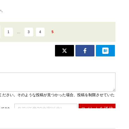
い。
1
…
3
4
5