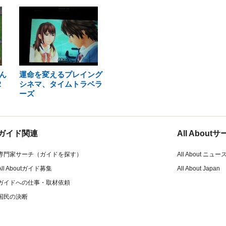
ん
運命を変えるプレイング
2
シネマ、タイムトラベラ
ーズ
ガイド関連
All Abou
専門家サーチ（ガイドを探す）
All About ニュー
All Aboutガイド募集
All About Japan
ガイドへの仕事・取材依頼
国民の決断