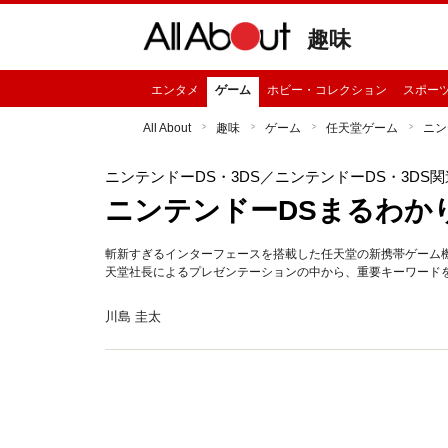
趣味
エンタメ
ゲーム
ホビー・コレクション
スポー
All About
趣味
ゲーム
任天堂ゲーム
ニン
ニンテンドーDS・3DS
／ニンテンドーDS・3DS
ニンテンドーDSまるわか
斬新すぎるインターフェースを搭載した任天堂の新携帯ゲーム機
天堂社長によるプレゼンテーションの中から、重要キーワード
川島 圭太