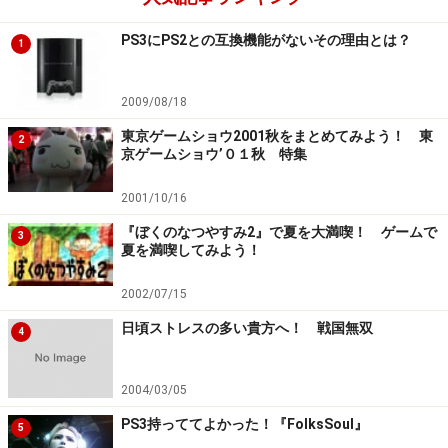
PS3にPS2との互換機能がないその理由とは？
1
2009/08/18
東京ゲームショウ2001秋をまとめてみよう！ 東
2
京ゲームショウ’０１秋 特集
2001/10/16
『ぼくのなつやすみ2』で夏を大満喫！ ゲームで
3
夏を満喫してみよう！
2002/07/15
日頃ストレスの多い貴方へ！ 戦国無双
4
2004/03/05
PS3持っててよかった！『FolksSoul』
5