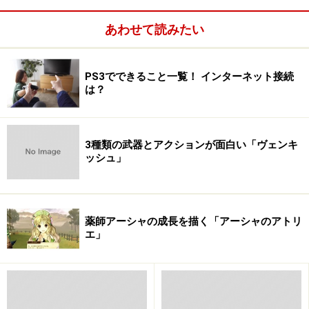
あわせて読みたい
○
TGS2003出展予定タイトル（PDF）
○
TGS2004出展予定タイトル（PDF）
■関連ガイド記事：
ゲームニュースナナメ読み！ ゆとり
PS3でできること一覧！ インターネット接続
のないPSP
は？
■関連ガイド記事：
東京ゲームショウ2004特集PS版 スク
ウェアエニックス
3種類の武器とアクションが面白い「ヴェンキ
■関連ガイド記事：
東京ゲームショウ2004特集PS版
ッシュ」
GENJI
■関連ガイド記事：
東京ゲームショウ2004特集PS版 ワン
ダと巨像
薬師アーシャの成長を描く「アーシャのアトリ
■関連ガイド記事：
東京ゲームショウ2004特集PS版
エ」
PSP！ PSP！ PSP！
※記事内容は執筆時点のものです。最新の内容をご確認くださ
い。