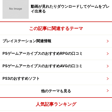
アーマード・コア モバイルオンライン（i-modeのみ）
動画が見れたりダウンロードしてゲームをプレ
アーマード・コア モバイルミッション
イ出来る
アーマード・コア モバイルミッション2
アーマード・コア モバイルミッション3（EZwebのみ）
この記事に関連するテーマ
これらの膨大なシリーズ作品の最新作が今回紹介する
プレイステーション関連情報
『アーマード・コア4』です。
PSゲームアーカイブスのおすすめRPGの口コミ
確かにとっつきは悪いかも…？
PSゲームアーカイブスのおすすめAVGの口コミ
PS3のおすすめソフト
ある種のストイックさがコレまでの『アーマード・コア』
他のテーマも見る
シリーズの特徴でした。しかし今回はその脱却を図ってい
るようです。
人気記事ランキング
『アーマード・コア』は難しい…。