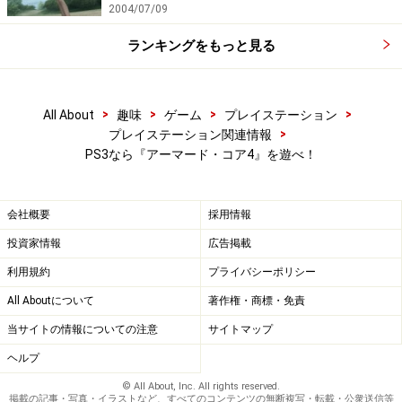
そう」というイメージを植えつけたのも確かです。
2004/07/09
ランキングをもっと見る
開発元のフロム・ソフトウェアはバンプレストと共同で
ロボットアニメのロボットを操るアクションゲーム
『ACE』を開発したこともあります。『アーマード・コ
>
>
>
>
All About
趣味
ゲーム
プレイステーション
ア』シリーズは未体験の僕ですが『ACE』はプレイした
>
プレイステーション関連情報
PS3なら『アーマード・コア4』を遊べ！
ことがあり、アニメのロボットだというのにある種のリ
アリティーにこだわった質実剛健なつくりに非常に好感
を持ちました。
会社概要
採用情報
投資家情報
広告掲載
エルガイムとガンダム、どっちが強い？ ハイブリッド
利用規約
プライバシーポリシー
アクション『ACE』 - ［プレイステーション］All About
All Aboutについて
著作権・商標・免責
当サイトの情報についての注意
サイトマップ
しかし同時に質実剛健過ぎて演出面で非常に弱いという
点に不満を持ったのも確かです。さて、今回PS3という
ヘルプ
ハードの力で『アーマード・コア』はどう進化したので
© All About, Inc. All rights reserved.
掲載の記事・写真・イラストなど、すべてのコンテンツの無断複写・転載・公衆送信等