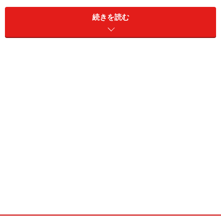
続きを読む
■
答え
家庭用ゲーム機としてはなんと13作品目となります。