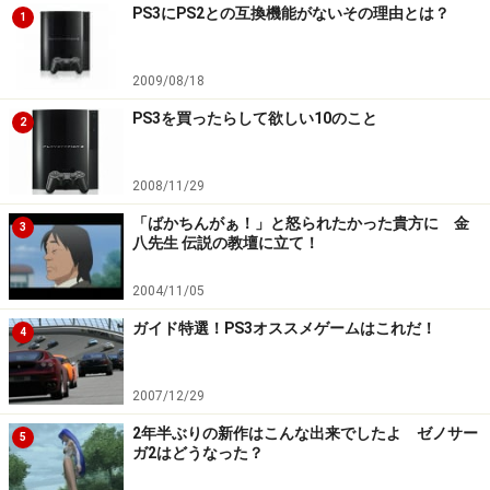
同シリーズ未体験の僕にはそんなイメージが、ただ、漠
PS3にPS2との互換機能がないその理由とは？
1
然とありました。
初代『アーマードコア』は 1997年7月10日にフロムソ
2009/08/18
フトウェアがPSで発売した、現実的な兵器然としたロボ
PS3を買ったらして欲しい10のこと
2
ットを操縦して敵機を撃破するアクションゲームです。
その後シリーズを重ね、PS2、PS3とプラットフォーム
2008/11/29
を移して進化してきました。
「ばかちんがぁ！」と怒られたかった貴方に 金
3
八先生 伝説の教壇に立て！
このシリーズの最大の特徴は「リアル志向なロボット兵
器シミュレーター」である点、そして「アーマード・コ
2004/11/05
アと呼ばれるロボットがパーツの組み合わせでオリジナ
ガイド特選！PS3オススメゲームはこれだ！
4
ルの機体にできる」という点です。
特にこのカスタマイズ性の高さが受け入れられ、熱狂的
2007/12/29
なファンを生み出すに至りました。
2年半ぶりの新作はこんな出来でしたよ ゼノサー
しかし同時に操作の難易度の高さ、カスタマイズのマニ
5
ガ2はどうなった？
アックなイメージなどが『アーマード・コア』に「難し