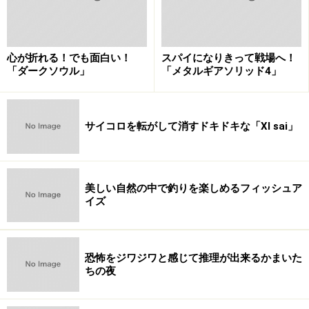
心が折れる！でも面白い！
スパイになりきって戦場へ！
「ダークソウル」
「メタルギアソリッド4」
アーマード・コア フォーミュラフロント（PSP、および
PS2）
アーマード・コア ラストレイヴン
サイコロを転がして消すドキドキな「XI sai」
アーマード・コア フォーミュラフロント インターナショ
ナル（PSPのみ）
美しい自然の中で釣りを楽しめるフィッシュア
ただしこの中の『アーマード・コア フォーミュラフロン
イズ
ト』及び『アーマード・コア フォーミュラフロント イン
ターナショナル』はアクションゲームではないためシリ
ーズに含まないこともあるようです。
恐怖をジワジワと感じて推理が出来るかまいた
ちの夜
また、携帯電話用に以下の作品も展開されています。