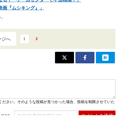
映画『ムシキング』」
い。
ージへ
1
2