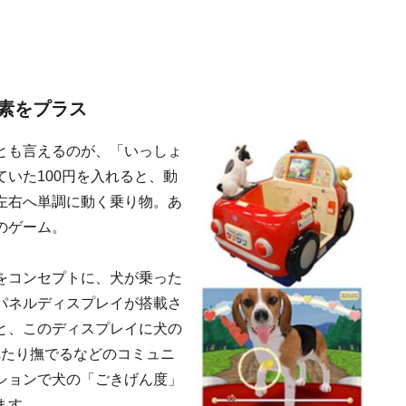
素をプラス
とも言えるのが、「いっしょ
いた100円を入れると、動
左右へ単調に動く乗り物。あ
のゲーム。
をコンセプトに、犬が乗った
パネルディスプレイが搭載さ
と、このディスプレイに犬の
れたり撫でるなどのコミュニ
ションで犬の「ごきげん度」
ます。