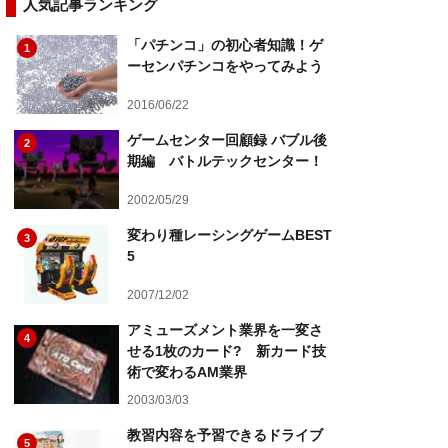
人気記事ランキング
「パチンコ」の初心者知識！ゲ
1
ーセンパチンコをやってみよう
2016/06/22
ゲームセンター回顧録 バブル後
2
期編 バトルテックセンター！
2002/05/29
変わり種レーシングゲームBEST
3
5
2007/12/02
アミューズメント業界を一変さ
4
せる1枚のカード? 新カード技
術で変わるAM業界
2003/03/03
教習内容を予習できるドライブ
5