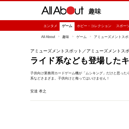
趣味
エンタメ
ゲーム
ホビー・コレクション
スポー
All About
趣味
ゲーム
アミューズメントスポ
アミューズメントスポット
／アミューズメントス
ライド系なども登場した
子供向け業務用カードゲーム機が「ムシキング」だけと思った
系などさまざま。子供向けと侮ってはいけません！
安達 孝之